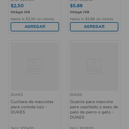
$
2
,
50
$
5
,
88
Incluye IVA
Incluye IVA
Hasta
1
x
$
2
,
50
sin interés
Hasta
1
x
$
5
,
88
sin interés
AGREGAR
AGREGAR
DUKES
DUKES
Cuchara de mascotas
Guante para mascota
para comida lujo -
para cepillado y aseo de
DUKES
pelo de perro o gato -
DUKES
SKU
:
300433
SKU
:
300620