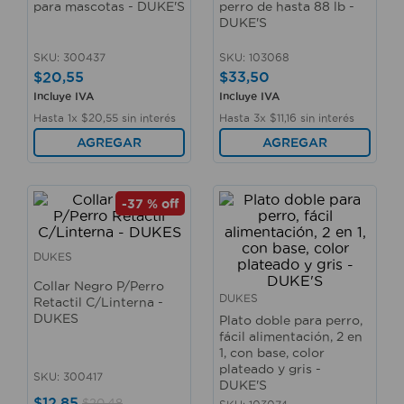
para mascotas - DUKE'S
perro de hasta 88 lb -
10
.
taladro
DUKE'S
SKU
:
300437
SKU
:
103068
$
20
,
55
$
33
,
50
Incluye IVA
Incluye IVA
Hasta
1
x
$
20
,
55
sin interés
Hasta
3
x
$
11
,
16
sin interés
AGREGAR
AGREGAR
-
37 %
off
DUKES
Collar Negro P/Perro
DUKES
Retactil C/Linterna -
DUKES
Plato doble para perro,
fácil alimentación, 2 en
1, con base, color
plateado y gris -
SKU
:
300417
DUKE'S
$
12
,
85
$
20
,
48