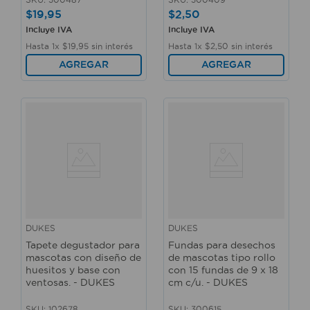
$
19
,
95
$
2
,
50
Incluye IVA
Incluye IVA
Hasta
1
x
$
19
,
95
sin interés
Hasta
1
x
$
2
,
50
sin interés
AGREGAR
AGREGAR
DUKES
DUKES
Tapete degustador para
Fundas para desechos
mascotas con diseño de
de mascotas tipo rollo
huesitos y base con
con 15 fundas de 9 x 18
ventosas. - DUKES
cm c/u. - DUKES
SKU
:
102678
SKU
:
300615