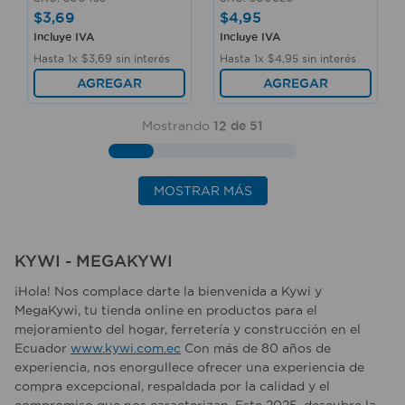
$
3
,
69
$
4
,
95
Incluye IVA
Incluye IVA
Hasta
1
x
$
3
,
69
sin interés
Hasta
1
x
$
4
,
95
sin interés
AGREGAR
AGREGAR
Mostrando
12 de 51
MOSTRAR MÁS
KYWI - MEGAKYWI
¡Hola! Nos complace darte la bienvenida a Kywi y
MegaKywi, tu tienda online en productos para el
mejoramiento del hogar, ferretería y construcción en el
Ecuador
www.kywi.com.ec
Con más de 80 años de
experiencia, nos enorgullece ofrecer una experiencia de
compra excepcional, respaldada por la calidad y el