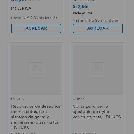
SKU
:
103074
$
12
,
95
Incluye IVA
Incluye IVA
Hasta
1
x
$
12
,
85
sin interés
Hasta
1
x
$
12
,
95
sin interés
AGREGAR
AGREGAR
DUKES
DUKES
Recogedor de desechos
Collar para perro
de mascotas, con
ajustable de nylon,
sistema de garra y
varios colores - DUKES
mecanismo de resortes.
- DUKES
SKU
:
300487
SKU
:
300409