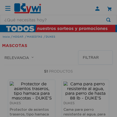
¿Qué necesitas hoy?
TÉRMINOS MÁS BUSCADOS
HOGAR
MASCOTAS
DUKES
1
.
lamparas
MASCOTAS
2
.
ducha
3
.
silla
FILTRAR
RELEVANCIA
4
.
organizador
51
PRODUCTOS
5
.
lampara
6
.
escritorio
7
.
cerradura
8
.
aspiradora
DUKES
DUKES
Protector de asientos
Cama para perro
9
.
lavamanos
traseros, tipo hamaca
resistente al agua, para