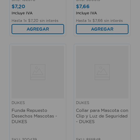
$
7
,
20
$
7
,
66
Incluye IVA
Incluye IVA
Hasta
1
x
$
7
,
20
sin interés
Hasta
1
x
$
7
,
66
sin interés
AGREGAR
AGREGAR
DUKES
DUKES
Funda Repuesto
Collar para Mascota con
Desechos Mascotas -
Clip y Luz de Seguridad
DUKES
- DUKES
SKU
:
300439
SKU
:
855848