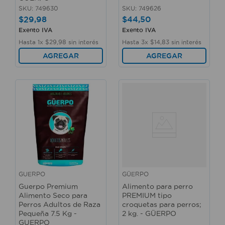
SKU
:
749630
SKU
:
749626
$
29
,
98
$
44
,
50
Exento IVA
Exento IVA
Hasta
1
x
$
29
,
98
sin interés
Hasta
3
x
$
14
,
83
sin interés
AGREGAR
AGREGAR
GUERPO
GÜERPO
Guerpo Premium
Alimento para perro
Alimento Seco para
PREMIUM tipo
Perros Adultos de Raza
croquetas para perros;
Pequeña 7.5 Kg -
2 kg. - GÜERPO
GUERPO