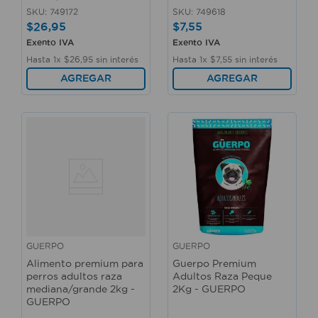
SKU
:
749172
SKU
:
749618
$
26
,
95
$
7
,
55
Exento IVA
Exento IVA
Hasta
1
x
$
26
,
95
sin interés
Hasta
1
x
$
7
,
55
sin interés
AGREGAR
AGREGAR
GUERPO
GUERPO
Alimento premium para
Guerpo Premium
perros adultos raza
Adultos Raza Peque
mediana/grande 2kg -
2Kg - GUERPO
GUERPO