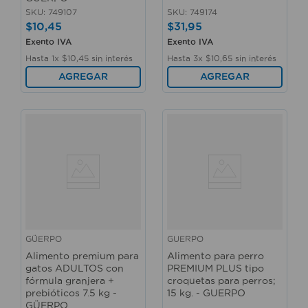
SKU
:
749107
SKU
:
749174
$
10
,
45
$
31
,
95
Exento IVA
Exento IVA
Hasta
1
x
$
10
,
45
sin interés
Hasta
3
x
$
10
,
65
sin interés
AGREGAR
AGREGAR
GÜERPO
GUERPO
Alimento premium para
Alimento para perro
gatos ADULTOS con
PREMIUM PLUS tipo
fórmula granjera +
croquetas para perros;
prebióticos 7.5 kg -
15 kg. - GUERPO
GÜERPO