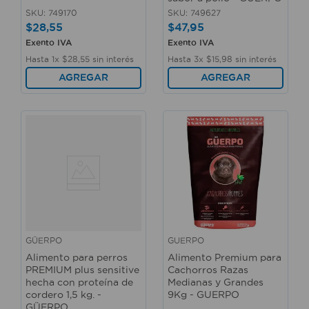
SKU
:
749170
SKU
:
749627
$
28
,
55
$
47
,
95
Exento IVA
Exento IVA
Hasta
1
x
$
28
,
55
sin interés
Hasta
3
x
$
15
,
98
sin interés
AGREGAR
AGREGAR
GÜERPO
GUERPO
Alimento para perros
Alimento Premium para
PREMIUM plus sensitive
Cachorros Razas
hecha con proteína de
Medianas y Grandes
cordero 1,5 kg. -
9Kg - GUERPO
GÜERPO