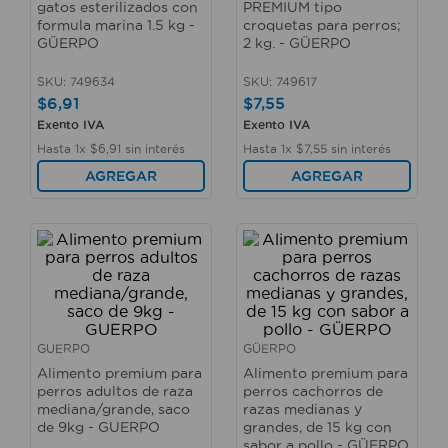
gatos esterilizados con
PREMIUM tipo
10
.
taladro
formula marina 1.5 kg -
croquetas para perros;
GÜERPO
2 kg. - GÜERPO
SKU
:
749634
SKU
:
749617
$
6
,
91
$
7
,
55
Exento IVA
Exento IVA
Hasta
1
x
$
6
,
91
sin interés
Hasta
1
x
$
7
,
55
sin interés
AGREGAR
AGREGAR
GUERPO
GÜERPO
Alimento premium para
Alimento premium para
perros adultos de raza
perros cachorros de
mediana/grande, saco
razas medianas y
de 9kg - GUERPO
grandes, de 15 kg con
sabor a pollo - GÜERPO