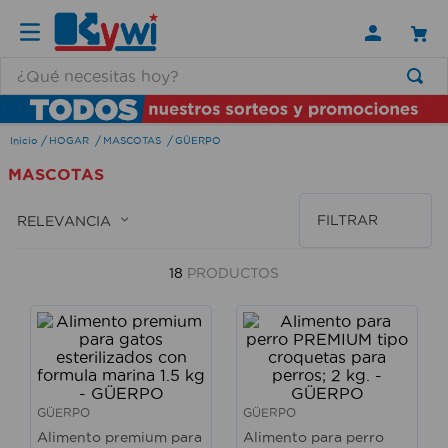
¿Qué necesitas hoy?
TÉRMINOS MÁS BUSCADOS
HOGAR
MASCOTAS
GÜERPO
1
.
lamparas
MASCOTAS
2
.
ducha
3
.
silla
FILTRAR
RELEVANCIA
4
.
organizador
18
PRODUCTOS
5
.
lampara
6
.
escritorio
7
.
cerradura
8
.
aspiradora
GÜERPO
GÜERPO
9
.
lavamanos
Alimento premium para
Alimento para perro