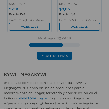
SKU
:
749171
SKU
:
749173
$
7
,
19
$
8
,
65
Exento IVA
Exento IVA
Hasta
1
x
$
7
,
19
sin interés
Hasta
1
x
$
8
,
65
sin interés
AGREGAR
AGREGAR
Mostrando
12 de 18
MOSTRAR MÁS
KYWI - MEGAKYWI
¡Hola! Nos complace darte la bienvenida a Kywi y
MegaKywi, tu tienda online en productos para el
mejoramiento del hogar, ferretería y construcción en el
Ecuador
www.kywi.com.ec
Con más de 80 años de
experiencia, nos enorgullece ofrecer una experiencia de
compra excepcional, respaldada por la calidad y el