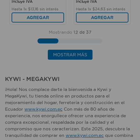
Incluye IVA
Incluye IVA
Hasta
1
x
$
13
,
16
sin interés
Hasta
1
x
$
24
,
63
sin interés
AGREGAR
AGREGAR
Mostrando
12 de 37
MOSTRAR MÁS
KYWI - MEGAKYWI
¡Hola! Nos complace darte la bienvenida a Kywi y
MegaKywi, tu tienda online en productos para el
mejoramiento del hogar, ferretería y construcción en el
Ecuador
www.kywi.com.ec
Con más de 80 años de
experiencia, nos enorgullece ofrecer una experiencia de
compra excepcional, respaldada por la calidad y el
compromiso que nos caracterizan. Este 2025, descubre la
tranquilidad de comprar en
www.kywi.com.ec
que combina