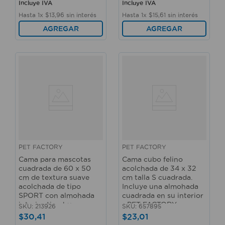
Incluye IVA
Incluye IVA
Hasta
1
x
$
13
,
96
sin interés
Hasta
1
x
$
15
,
61
sin interés
AGREGAR
AGREGAR
PET FACTORY
PET FACTORY
Cama para mascotas
Cama cubo felino
cuadrada de 60 x 50
acolchada de 34 x 32
cm de textura suave
cm talla S cuadrada.
acolchada de tipo
Incluye una almohada
SPORT con almohada
cuadrada en su interior
interior tipo hueso -
- PET FACTORY
SKU
:
213926
SKU
:
657895
PET FACTORY
$
30
,
41
$
23
,
01