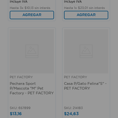
Incluye IVA
Incluye IVA
Hasta
3
x
$
10
,
13
sin interés
Hasta
1
x
$
23
,
01
sin interés
AGREGAR
AGREGAR
PET FACTORY
PET FACTORY
Pechera Sport
Casa P/Gato Felina"S" -
P/Mascota "M" Pet
PET FACTORY
Factory - PET FACTORY
SKU
:
657899
SKU
:
214183
$
13
,
16
$
24
,
63