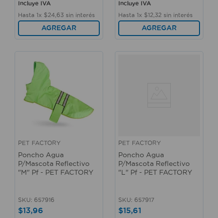
Incluye IVA
Incluye IVA
Hasta
1
x
$
24
,
63
sin interés
Hasta
1
x
$
12
,
32
sin interés
AGREGAR
AGREGAR
PET FACTORY
PET FACTORY
Poncho Agua
Poncho Agua
P/Mascota Reflectivo
P/Mascota Reflectivo
"M" Pf - PET FACTORY
"L" Pf - PET FACTORY
SKU
:
657916
SKU
:
657917
$
13
,
96
$
15
,
61