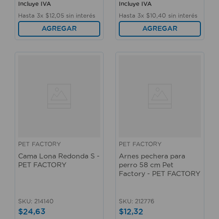
Incluye IVA
Incluye IVA
Hasta
3
x
$
12
,
05
sin interés
Hasta
3
x
$
10
,
40
sin interés
AGREGAR
AGREGAR
PET FACTORY
PET FACTORY
Cama Lona Redonda S -
Arnes pechera para
PET FACTORY
perro 58 cm Pet
Factory - PET FACTORY
SKU
:
214140
SKU
:
212776
$
24
,
63
$
12
,
32