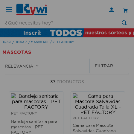
¿Qué necesitas hoy?
TÉRMINOS MÁS BUSCADOS
HOGAR
MASCOTAS
PET FACTORY
1
.
lamparas
MASCOTAS
2
.
ducha
3
.
silla
FILTRAR
RELEVANCIA
4
.
lampara
37
PRODUCTOS
5
.
organizador
6
.
escritorio
7
.
cerradura
PET FACTORY
8
.
aspiradora
PET FACTORY
Bandeja sanitaria para
Cama para Mascota
mascotas - PET
9
.
fregadero
Salvavidas Cuadrada
FACTORY