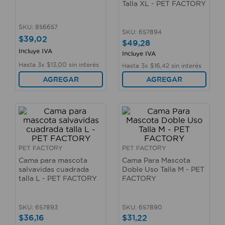
Talla XL - PET FACTORY
10
.
taladro
SKU
:
856657
SKU
:
657894
$
39
,
02
$
49
,
28
Incluye IVA
Incluye IVA
Hasta
3
x
$
13
,
00
sin interés
Hasta
3
x
$
16
,
42
sin interés
AGREGAR
AGREGAR
PET FACTORY
PET FACTORY
Cama para mascota
Cama Para Mascota
salvavidas cuadrada
Doble Uso Talla M - PET
talla L - PET FACTORY
FACTORY
SKU
:
657893
SKU
:
657890
$
36
,
16
$
31
,
22