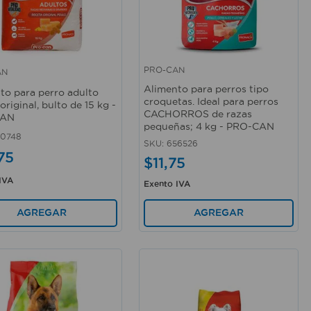
PRO-CAN
AN
rápida
Vista rápida
Alimento para perros tipo
to para perro adulto
croquetas. Ideal para perros
original, bulto de 15 kg -
CACHORROS de razas
CAN
pequeñas; 4 kg - PRO-CAN
30748
SKU
:
656526
75
$
11
,
75
IVA
Exento IVA
AGREGAR
AGREGAR