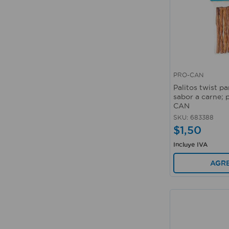
PRO-CAN
Vista rápida
Palitos twist p
sabor a carne; 
CAN
SKU
:
683388
$
1
,
50
Incluye IVA
AGR