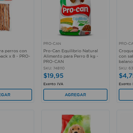
PRO-CAN
PRO-C
Vista rápida
Vista 
ara perros con
Pro-Can Equilibrio Natural
Croque
pack x 8 - PRO-
Alimento para Perro 8 kg -
con sa
PRO-CAN
balanc
SKU
:
748110
SKU
:
6
$
19
,
95
$
4
,
7
Exento IVA
Exento 
EGAR
AGREGAR