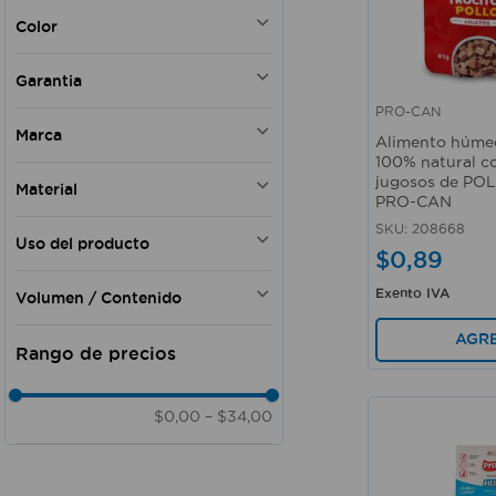
ALIMENTOS PARA MASCOTAS
Color
Rojo
Garantia
Café
PRO-CAN
Si
Vista rápida
Marca
Alimento húmed
100% natural co
PRO-CAN
jugosos de POLL
Material
VIDA DE PERRO
PRO-CAN
DUKES
vísceras
SKU
:
208668
Uso del producto
PET FACTORY
proteínas
$
0
,
89
VANDER PET
agua
Interior - Exterior
K HOME
Exento IVA
Volumen / Contenido
Carne
PURE NATURE
Pollo
85 gr
AGR
PINKIS PETS
4 kg
PICA
PUPPY & CO
$0,00
–
$34,00