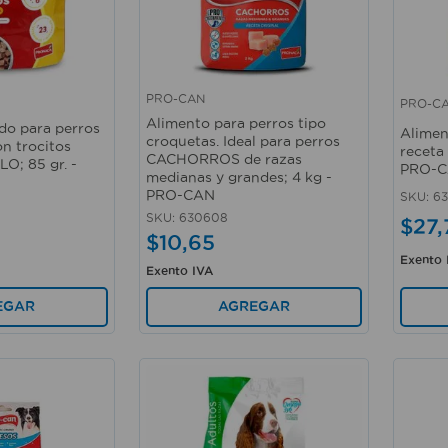
PRO-CAN
PRO-C
Vista rápida
Vista 
Alimento para perros tipo
o para perros
Alimen
croquetas. Ideal para perros
n trocitos
receta 
CACHORROS de razas
O; 85 gr. -
PRO-
medianas y grandes; 4 kg -
PRO-CAN
SKU
:
6
SKU
:
630608
$
27
,
$
10
,
65
Exento 
Exento IVA
EGAR
AGREGAR