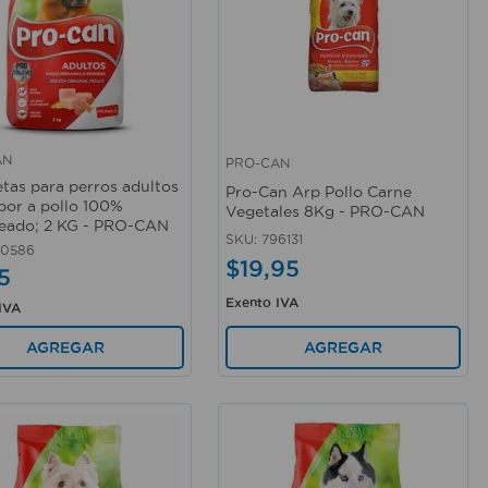
AN
PRO-CAN
rápida
Vista rápida
tas para perros adultos
Pro-Can Arp Pollo Carne
bor a pollo 100%
Vegetales 8Kg - PRO-CAN
eado; 2 KG - PRO-CAN
SKU
:
796131
30586
$
19
,
95
5
Exento IVA
IVA
AGREGAR
AGREGAR