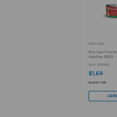
PRO-CAN
Vista rápida
Pro-Can Trocit
Adultos 180G 
SKU
:
630593
$
1
,
69
Exento IVA
AGR