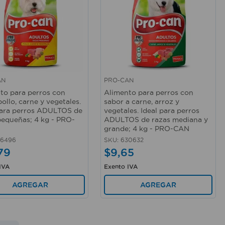
AN
PRO-CAN
rápida
Vista rápida
to para perros con
Alimento para perros con
ollo, carne y vegetales.
sabor a carne, arroz y
para perros ADULTOS de
vegetales. Ideal para perros
pequeñas; 4 kg - PRO-
ADULTOS de razas mediana y
grande; 4 kg - PRO-CAN
56496
SKU
:
630632
79
$
9
,
65
IVA
Exento IVA
AGREGAR
AGREGAR