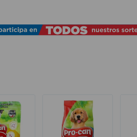
TÉRMINOS MÁS BUSCADOS
1
.
lamparas
2
.
ducha
3
.
silla
4
.
organizador
5
.
lampara
6
.
escritorio
7
.
cerradura
8
.
aspiradora
9
.
lavamanos
10
.
taladro