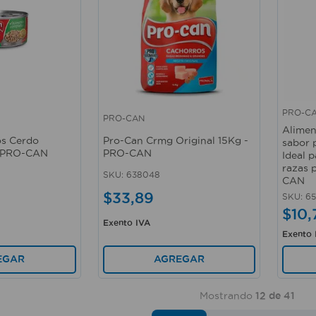
PRO-C
PRO-CAN
Vista rápida
Vista 
Alimen
os Cerdo
Pro-Can Crmg Original 15Kg -
sabor p
- PRO-CAN
PRO-CAN
Ideal 
razas 
SKU
:
638048
CAN
$
33
,
89
SKU
:
6
$
10
,
Exento IVA
Exento 
EGAR
AGREGAR
Mostrando
12 de 41