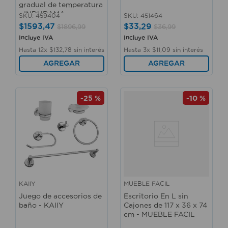
gradual de temperatura
- INDURAMA
SKU
:
459404
SKU
:
451464
$
1593
,
47
$
33
,
29
$
1896
,
99
$
36
,
99
Incluye IVA
Incluye IVA
Hasta
12
x
$
132
,
78
sin interés
Hasta
3
x
$
11
,
09
sin interés
AGREGAR
AGREGAR
-
25 %
-
10 %
KAIIY
MUEBLE FACIL
Juego de accesorios de
Escritorio En L sin
baño - KAIIY
Cajones de 117 x 36 x 74
cm - MUEBLE FACIL