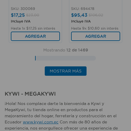
SKU
:
300069
SKU
:
694478
$
17
,
25
$
95
,
43
$
23
,
00
$
106
,
02
Incluye IVA
Incluye IVA
Hasta
1
x
$
17
,
25
sin interés
Hasta
9
x
$
10
,
60
sin interés
AGREGAR
AGREGAR
Mostrando
12 de 1469
MOSTRAR MÁS
KYWI - MEGAKYWI
¡Hola! Nos complace darte la bienvenida a Kywi y
MegaKywi, tu tienda online en productos para el
mejoramiento del hogar, ferretería y construcción en el
Ecuador
www.kywi.com.ec
Con más de 80 años de
experiencia, nos enorgullece ofrecer una experiencia de