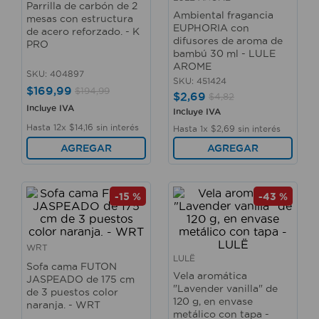
Parrilla de carbón de 2
10
.
taladro
Ambiental fragancia
mesas con estructura
EUPHORIA con
de acero reforzado. - K
difusores de aroma de
PRO
bambú 30 ml - LULE
AROME
SKU
:
404897
SKU
:
451424
$
169
,
99
$
194
,
99
$
2
,
69
$
4
,
82
Incluye IVA
Incluye IVA
Hasta
12
x
$
14
,
16
sin interés
Hasta
1
x
$
2
,
69
sin interés
AGREGAR
AGREGAR
-
15 %
-
43 %
WRT
LULË
Sofa cama FUTON
Vela aromática
JASPEADO de 175 cm
"Lavender vanilla" de
de 3 puestos color
120 g, en envase
naranja. - WRT
metálico con tapa -