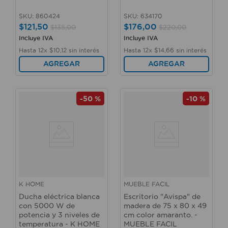
SKU
:
860424
SKU
:
634170
$
121
,
50
$
176
,
00
$
135
,
00
$
220
,
00
Incluye IVA
Incluye IVA
Hasta
12
x
$
10
,
12
sin interés
Hasta
12
x
$
14
,
66
sin interés
AGREGAR
AGREGAR
-
50 %
-
10 %
K HOME
MUEBLE FACIL
Ducha eléctrica blanca
Escritorio "Avispa" de
con 5000 W de
madera de 75 x 80 x 49
potencia y 3 niveles de
cm color amaranto. -
temperatura - K HOME
MUEBLE FACIL