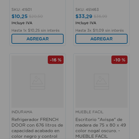
SKU
:
41501
SKU
:
451463
$
10
,
25
$
33
,
29
$
20
,
50
$
36
,
99
Incluye IVA
Incluye IVA
Hasta
1
x
$
10
,
25
sin interés
Hasta
3
x
$
11
,
09
sin interés
AGREGAR
AGREGAR
-
16 %
-
10 %
INDURAMA
MUEBLE FACIL
Refrigerador FRENCH
Escritorio "Avispa" de
DOOR con 676 litros de
madera de 75 x 80 x 49
capacidad acabado en
color nogal oscuro. -
color negro y control
MUEBLE FACIL