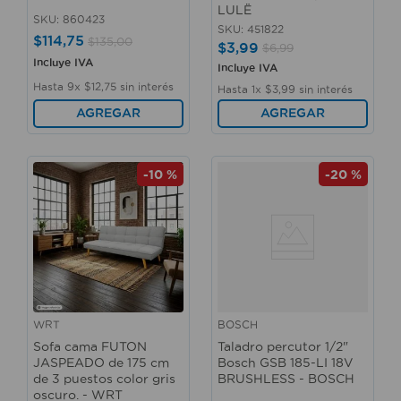
LULË
SKU
:
860423
SKU
:
451822
$
114
,
75
$
135
,
00
$
3
,
99
$
6
,
99
Incluye IVA
Incluye IVA
Hasta
9
x
$
12
,
75
sin interés
Hasta
1
x
$
3
,
99
sin interés
AGREGAR
AGREGAR
-
10 %
-
20 %
WRT
BOSCH
Sofa cama FUTON
Taladro percutor 1/2"
JASPEADO de 175 cm
Bosch GSB 185-LI 18V
de 3 puestos color gris
BRUSHLESS - BOSCH
oscuro. - WRT