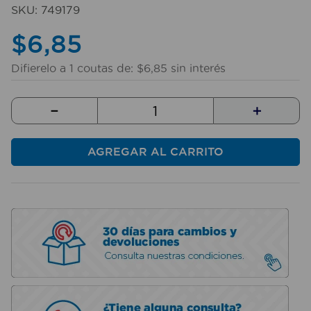
10
.
taladro
SKU
:
749179
$
6
,
85
Difierelo a
1
coutas de:
$
6
,
85
sin interés
－
＋
AGREGAR AL CARRITO