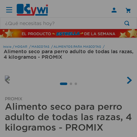
¿Qué necesitas hoy?
TÉRMINOS MÁS BUSCADOS
1
.
lamparas
HOGAR
MASCOTAS
ALIMENTOS PARA MASCOTAS
Alimento seco para perro adulto de todas las razas,
2
.
ducha
4 kilogramos - PROMIX
3
.
silla
4
.
lampara
5
.
organizador
6
.
escritorio
PROMIX
Alimento seco para perro
7
.
cerradura
adulto de todas las razas, 4
8
.
aspiradora
kilogramos - PROMIX
9
.
fregadero