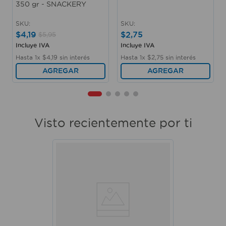
350 gr - SNACKERY
SKU
:
SKU
:
$
4
,
19
$
2
,
75
$
5
,
95
Incluye IVA
Incluye IVA
Hasta
1
x
$
4
,
19
sin interés
Hasta
1
x
$
2
,
75
sin interés
AGREGAR
AGREGAR
Visto recientemente por ti