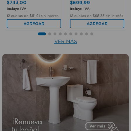
$
743
,
00
$
699
,
99
Incluye IVA
Incluye IVA
12
cuotas de
$
61
,
91
sin interés
12
cuotas de
$
58
,
33
sin interés
AGREGAR
AGREGAR
VER MÁS