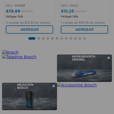
SKU
:
451688
SKU
:
41503
$
39
,
99
$
10
,
25
$
59
,
00
$
20
,
50
Incluye IVA
Incluye IVA
3
cuotas de
$
13
,
33
sin interés
1
cuotas de
$
10
,
25
sin interés
AGREGAR
AGREGAR