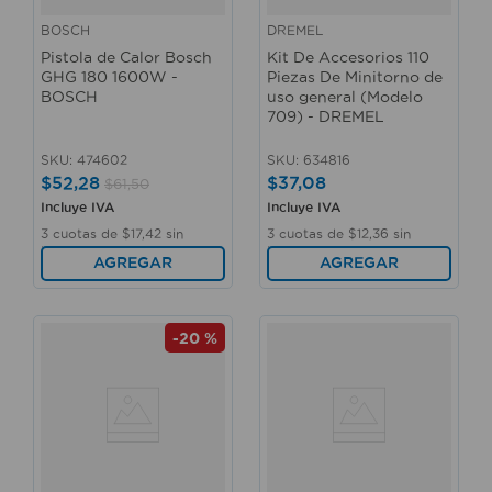
BOSCH
DREMEL
Pistola de Calor Bosch
Kit De Accesorios 110
GHG 180 1600W -
Piezas De Minitorno de
BOSCH
uso general (Modelo
709) - DREMEL
SKU
:
474602
SKU
:
634816
$
52
,
28
$
37
,
08
$
61
,
50
Incluye IVA
Incluye IVA
3
cuotas de
$
17
,
42
sin
3
cuotas de
$
12
,
36
sin
interés
interés
AGREGAR
AGREGAR
-
20 %