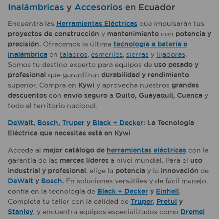
Inalámbricas
y
Accesorios
en Ecuador
Encuentra las
Herramientas Eléctricas
que impulsarán tus
proyectos de construcción
y
mantenimiento
con
potencia y
precisión.
Ofrecemos la última
tecnología a batería e
inalámbrica
en
taladros
,
esmeriles
,
sierras
y
lijadoras
.
Somos tu destino experto para equipos de
uso pesado y
profesional
que garantizan
durabilidad y rendimiento
superior. Compra en
Kywi
y aprovecha nuestros
grandes
descuentos
con
envío seguro
a
Quito, Guayaquil, Cuenca
y
todo el territorio nacional.
DeWalt
,
Bosch
,
Truper
y
Black + Decker
: La Tecnología
Eléctrica que necesitas está en Kywi
Accede al
mejor catálogo de
herramientas eléctricas
con la
garantía de las
marcas líderes
a nivel mundial. Para el
uso
industrial y profesional
, elige la
potencia
y la
innovación
de
DeWalt
y
Bosch
.
En soluciones versátiles y de fácil manejo,
confía en la tecnología de
Black + Decker
y
Einhell
.
Completa tu taller con la calidad de
Truper
,
Pretul
y
Stanley
, y encuentra equipos especializados como
Dremel