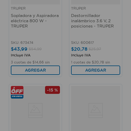
TRUPER
TRUPER
Sopladora y Aspiradora
Destornillador
eléctrica 800 W -
inalámbrico 3.6 V, 2
TRUPER
posiciones - TRUPER
SKU
:
673474
SKU
:
600617
$
43
,
99
$
20
,
78
$
54
,
99
$
25
,
97
Incluye IVA
Incluye IVA
3
cuotas de
$
14
,
66
sin
1
cuotas de
$
20
,
78
sin
interés
interés
AGREGAR
AGREGAR
-
15 %