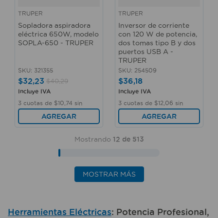
TRUPER
TRUPER
Sopladora aspiradora
Inversor de corriente
eléctrica 650W, modelo
con 120 W de potencia,
SOPLA-650 - TRUPER
dos tomas tipo B y dos
puertos USB A -
TRUPER
SKU
:
321355
SKU
:
254509
$
32
,
23
$
36
,
18
$
40
,
29
Incluye IVA
Incluye IVA
3
cuotas de
$
10
,
74
sin
3
cuotas de
$
12
,
06
sin
interés
interés
AGREGAR
AGREGAR
Mostrando
12 de 513
MOSTRAR MÁS
Herramientas Eléctricas
: Potencia Profesional,