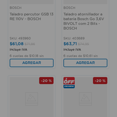
BOSCH
BOSCH
Taladro percutor GSB 13
Taladro atornillador a
RE 110V - BOSCH
batería Bosch Go 3,6V
BIVOLT com 2 Bits -
BOSCH
SKU
:
493960
SKU
:
403689
$
61
,
08
$
63
,
71
$
71
,
86
$
74
,
95
Incluye IVA
Incluye IVA
6
cuotas de
$
10
,
18
sin
6
cuotas de
$
10
,
61
sin
interés
interés
AGREGAR
AGREGAR
-
20 %
-
20 %