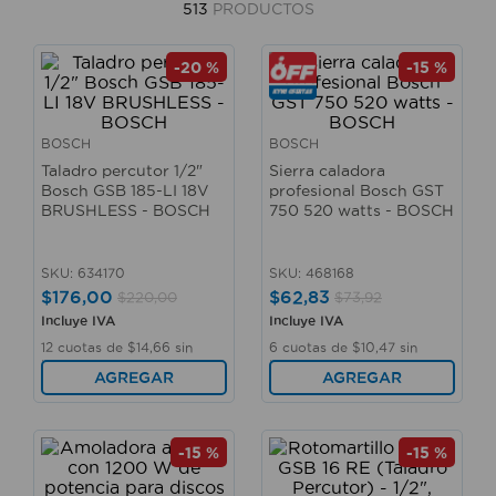
513
PRODUCTOS
10
.
taladro
-
20 %
-
15 %
BOSCH
BOSCH
Taladro percutor 1/2"
Sierra caladora
Bosch GSB 185-LI 18V
profesional Bosch GST
BRUSHLESS - BOSCH
750 520 watts - BOSCH
SKU
:
634170
SKU
:
468168
$
176
,
00
$
62
,
83
$
220
,
00
$
73
,
92
Incluye IVA
Incluye IVA
12
cuotas de
$
14
,
66
sin
6
cuotas de
$
10
,
47
sin
interés
interés
AGREGAR
AGREGAR
-
15 %
-
15 %