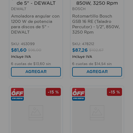
DEWALT
BOSCH
Amoladora angular con
Rotomartillo Bosch
1200 W de potencia
GSB 16 RE (Taladro
para discos de 5" -
Percutor) - 1/2", 850W,
DEWALT
3250 Rpm
SKU
:
453099
SKU
:
478212
$
81
,
60
$
87
,
26
$
96
,
00
$
102
,
67
Incluye IVA
Incluye IVA
6
cuotas de
$
13
,
60
sin
6
cuotas de
$
14
,
54
sin
interés
interés
AGREGAR
AGREGAR
-
15 %
-
15 %