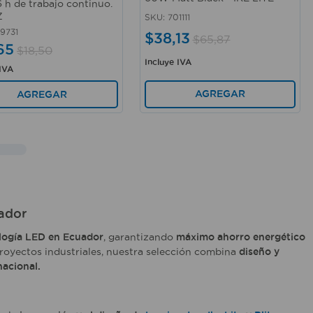
6 h de trabajo continuo.
Z
SKU
:
701111
9731
$
38
,
13
$
65
,
87
65
$
18
,
50
Incluye IVA
 IVA
AGREGAR
AGREGAR
ador
logía LED en Ecuador
, garantizando
máximo ahorro energético
royectos industriales, nuestra selección combina
diseño y
nacional.