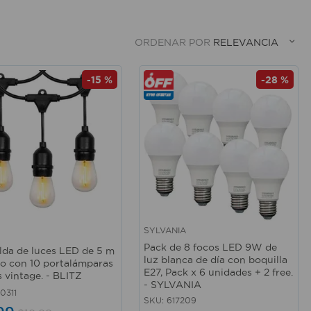
ORDENAR POR
RELEVANCIA
-
15 %
-
28 %
SYLVANIA
rápida
Vista rápida
Pack de 8 focos LED 9W de
lda de luces LED de 5 m
luz blanca de día con boquilla
go con 10 portalámparas
E27, Pack x 6 unidades + 2 free.
s vintage. - BLITZ
- SYLVANIA
0311
SKU
:
617209