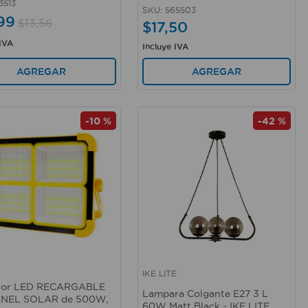
3513
SKU
:
565503
99
$
13
,
56
$
17
,
50
 IVA
Incluye IVA
AGREGAR
AGREGAR
-
10 %
-
42 %
IKE LITE
rápida
Vista rápida
ctor LED RECARGABLE
Lampara Colgante E27 3 L
ANEL SOLAR de 500W,
60W Matt Black - IKE LITE