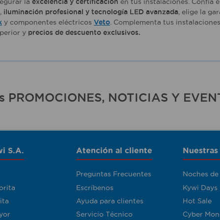
egurar la
excelencia y certificación
en tus instalaciones. Confía 
a,
iluminación profesional y tecnología LED avanzada
, elige la g
k
y componentes eléctricos
Veto
. Complementa tus instalaciones
perior y
precios de descuento exclusivos.
ras PROMOCIONES, NOTICIAS Y EVEN
i S.A.
Atención al cliente
Nuestras
Preguntas Frecuentes
Noches de
orita
Escríbenos
Kywi Days
ita
Ayuda para clientes
Hot Sale
yor
Servicio Técnico
Cyber Mon