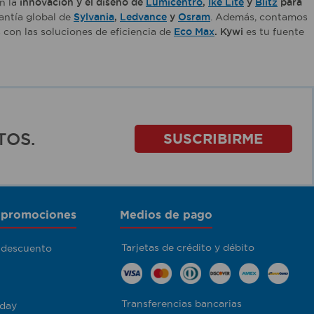
en la
innovación y el diseño de
Lumicentro
,
Ike Lite
y
Blitz
para
arantía global de
Sylvania
,
Ledvance
y
Osram
. Además, contamos
 con las soluciones de eficiencia de
Eco Max
. Kywi
es tu fuente
TOS.
SUSCRIBIRME
 promociones
Medios de pago
Tarjetas de crédito y débito
 descuento
Transferencias bancarias
day