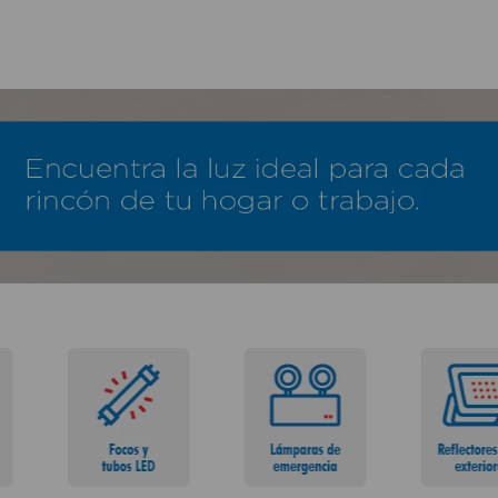
TÉRMINOS MÁS BUSCADOS
1
.
lamparas
2
.
ducha
3
.
silla
4
.
lampara
5
.
escritorio
6
.
organizador
7
.
aspiradora
8
.
cerradura
9
.
taladro
10
.
sillas