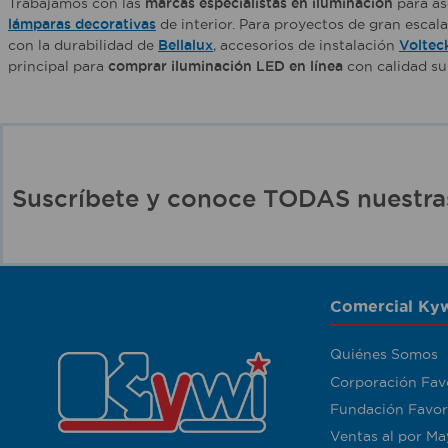
Trabajamos con las
marcas especialistas en iluminación
para as
lámparas decorativas
de interior. Para proyectos de gran escal
con la durabilidad de
Bellalux
, accesorios de instalación
Voltec
principal para
comprar iluminación LED en línea
con calidad su
Suscríbete y conoce TODAS nuest
Comercial Kyw
Quiénes Somos
Corporación Fav
Fundación Favor
Ventas al por Ma