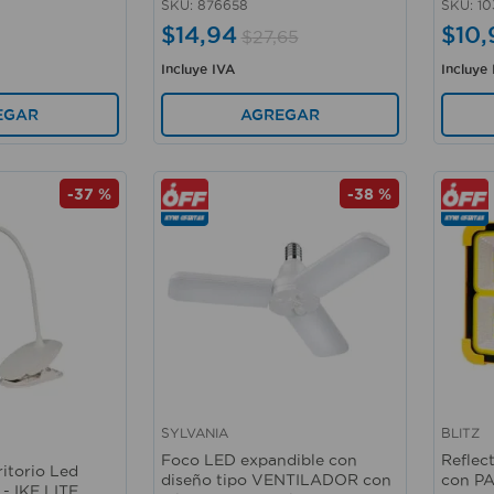
SKU
:
876658
SKU
:
10
$
14
,
94
$
10
,
$
27
,
65
Incluye IVA
Incluye
AGREGAR
EGAR
-
37 %
-
38 %
SYLVANIA
BLITZ
Vista rápida
Vista 
Foco LED expandible con
Refle
itorio Led
diseño tipo VENTILADOR con
con P
 - IKE LITE