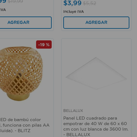
99
$
19
,
99
$
3
,
99
$
5
,
52
 IVA
Incluye IVA
AGREGAR
AGREGAR
-
19 %
BELLALUX
rápida
Vista rápida
Panel LED cuadrado para
LED de bambú color
empotrar de 40 W de 60 x 60
l, funciona con pilas AA
cm con luz blanca de 3600 lm.
luída). - BLITZ
- BELLALUX