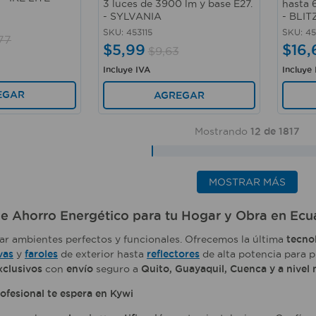
3 luces de 3900 lm y base E27.
hasta 
- SYLVANIA
- BLIT
SKU
:
453115
SKU
:
45
77
$
5
,
99
$
16
,
$
9
,
63
Incluye IVA
Incluye
EGAR
AGREGAR
Mostrando
12 de 1817
MOSTRAR MÁS
e Ahorro Energético para tu Hogar y Obra en Ecu
ar ambientes perfectos y funcionales. Ofrecemos la última
tecno
vas
y
faroles
de exterior hasta
reflectores
de alta potencia para p
xclusivos
con
envío
seguro a
Quito, Guayaquil, Cuenca y a nivel 
rofesional te espera en Kywi