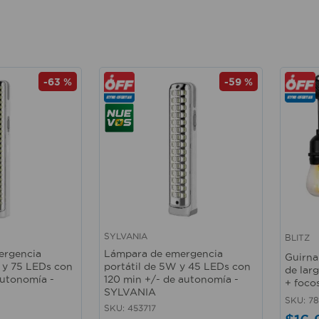
-
63 %
-
59 %
SYLVANIA
BLITZ
Vista rápida
Vista 
ergencia
Lámpara de emergencia
Guirna
W y 75 LEDs con
portátil de 5W y 45 LEDs con
de lar
autonomía -
120 min +/- de autonomía -
+ foco
SYLVANIA
SKU
:
78
SKU
:
453717