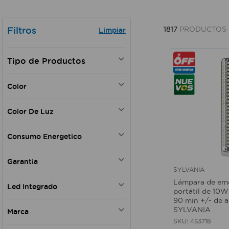
Filtros
1817
PRODUCTOS
LAMPARAS DECORATIVAS
Color
FOCOS Y TUBOS LED
PANELES LED
Blanco
Color De Luz
REFLECTORES PARA
Negro
EXTERIORES
Gris
Calida
PLAFONES
Consumo Energetico
Amarillo
Luz de dia
FAROLES
Beige
A++
LAMPARAS DE EMERGENCIA
Natural
Garantia
A+
ACCESORIOS PARA LAMPARAS
SYLVANIA
Taupe
Vista rápida
A
LAMPARAS EXTERNAS DE USO
Si
Lámpara de em
Verde
Led Integrado
INDUSTRIAL
B
portátil de 10
Naranja
DICROICOS LED
C
90 min +/- de 
Si
Rojo
SYLVANIA
Solar
Marca
No
Pilas AAA
SKU
:
453718
LUMICENTRO