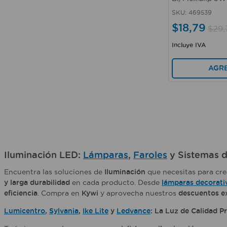
SKU
:
469539
$
18
,
79
$
29
,
Incluye IVA
AGR
Iluminación LED:
Lámparas
,
Faroles
y Sistemas d
Encuentra las soluciones de
Iluminación
que necesitas para cre
y larga durabilidad
en cada producto. Desde
lámparas decorati
eficiencia
. Compra en
Kywi
y aprovecha nuestros
descuentos e
Lumicentro
,
Sylvania
,
Ike Lite
y
Ledvance
: La Luz de Calidad P