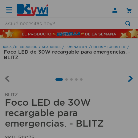
¿Qué necesitas hoy?
TÉRMINOS MÁS BUSCADOS
1
.
lamparas
DECORACION Y ACABADOS
ILUMINACION
FOCOS Y TUBOS LED
Foco LED de 30W recargable para emergencias. -
2
.
ducha
BLITZ
3
.
silla
4
.
organizador
5
.
lampara
BLITZ
6
.
escritorio
Foco LED de 30W
7
.
cerradura
recargable para
8
.
aspiradora
emergencias. - BLITZ
9
.
lavamanos
SKU
:
511075