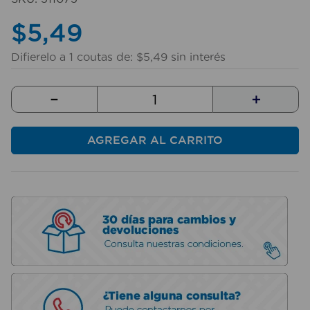
10
.
taladro
$
5
,
49
Difierelo a
1
coutas de:
$
5
,
49
sin interés
－
＋
AGREGAR AL CARRITO