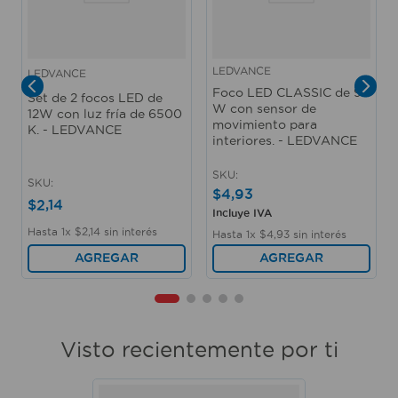
LEDVANCE
LEDVANCE
Foco LED CLASSIC de 9
Set de 2 focos LED de
W con sensor de
12W con luz fría de 6500
movimiento para
K. - LEDVANCE
interiores. - LEDVANCE
SKU
:
SKU
:
$
4
,
93
$
2
,
14
Incluye IVA
Hasta
1
x
$
2
,
14
sin interés
Hasta
1
x
$
4
,
93
sin interés
AGREGAR
AGREGAR
Visto recientemente por ti