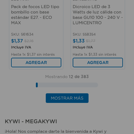
Pack de focos LED tipo
Dicroico LED de 3
bombillo con base
Watts de luz cálida con
estándar E27. - ECO
base GU10 100 - 240 V -
MAX
LUMICENTRO
SKU
:
561634
SKU
:
558354
$
1
,
37
$
1
,
33
$
2
,
16
$
1
,
77
Incluye IVA
Incluye IVA
Hasta
1
x
$
1
,
37
sin interés
Hasta
1
x
$
1
,
33
sin interés
AGREGAR
AGREGAR
Mostrando
12 de 383
MOSTRAR MÁS
KYWI - MEGAKYWI
¡Hola! Nos complace darte la bienvenida a Kywi y