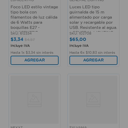
Foco LED estilo vintage
Luces LED tipo
tipo bola con
guirnalda de 15 m
filamentos de luz cálida
alimentado por carga
de 6 Watts para
solar y recargable por
boquillas E27 -
USB. Resistente al agua.
LUMICENTRO
- GENERAL LIGHTING
SKU
:
612334
SKU
:
102708
$
3
,
34
$
65
,
00
$
4
,
57
Incluye IVA
Incluye IVA
Hasta
1
x
$
3
,
34
sin interés
Hasta
6
x
$
10
,
83
sin interés
AGREGAR
AGREGAR
NEXXT
SYLVANIA