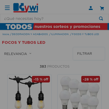
¿Qué necesitas hoy?
TÉRMINOS MÁS BUSCADOS
DECORACION Y ACABADOS
ILUMINACION
FOCOS Y TUBOS LED
1
.
lamparas
FOCOS Y TUBOS LED
2
.
ducha
3
.
silla
FILTRAR
RELEVANCIA
4
.
lampara
383
PRODUCTOS
5
.
organizador
6
.
escritorio
-
15 %
off
-
28 %
off
7
.
cerradura
8
.
aspiradora
9
.
fregadero