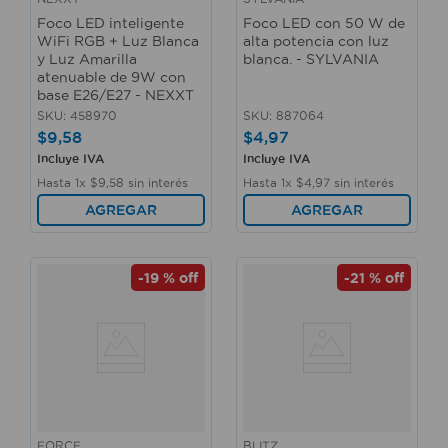
Foco LED inteligente
Foco LED con 50 W de
WiFi RGB + Luz Blanca
alta potencia con luz
y Luz Amarilla
blanca. - SYLVANIA
atenuable de 9W con
base E26/E27 - NEXXT
SKU
:
458970
SKU
:
887064
$
9
,
58
$
4
,
97
Incluye IVA
Incluye IVA
Hasta
1
x
$
9
,
58
sin interés
Hasta
1
x
$
4
,
97
sin interés
AGREGAR
AGREGAR
-
19 %
off
-
21 %
off
FORCE
BLITZ