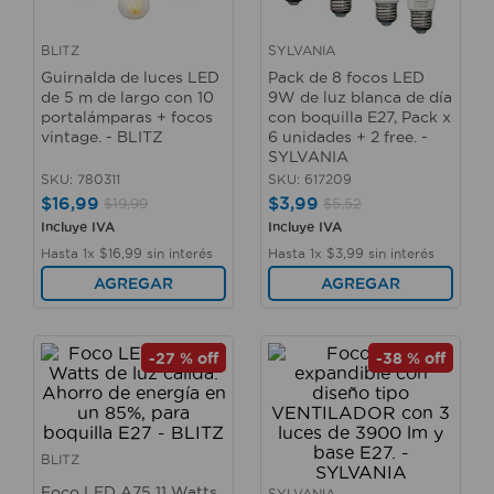
10
.
taladro
BLITZ
SYLVANIA
Guirnalda de luces LED
Pack de 8 focos LED
de 5 m de largo con 10
9W de luz blanca de día
portalámparas + focos
con boquilla E27, Pack x
vintage. - BLITZ
6 unidades + 2 free. -
SYLVANIA
SKU
:
780311
SKU
:
617209
$
16
,
99
$
3
,
99
$
19
,
99
$
5
,
52
Incluye IVA
Incluye IVA
Hasta
1
x
$
16
,
99
sin interés
Hasta
1
x
$
3
,
99
sin interés
AGREGAR
AGREGAR
-
27 %
off
-
38 %
off
BLITZ
Foco LED A75 11 Watts
SYLVANIA