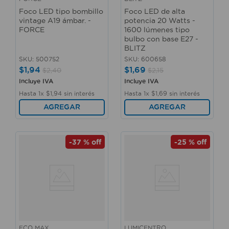
Foco LED tipo bombillo
Foco LED de alta
vintage A19 ámbar. -
potencia 20 Watts -
FORCE
1600 lúmenes tipo
bulbo con base E27 -
BLITZ
SKU
:
500752
SKU
:
600658
$
1
,
94
$
1
,
69
$
2
,
40
$
2
,
15
Incluye IVA
Incluye IVA
Hasta
1
x
$
1
,
94
sin interés
Hasta
1
x
$
1
,
69
sin interés
AGREGAR
AGREGAR
-
37 %
off
-
25 %
off
ECO MAX
LUMICENTRO