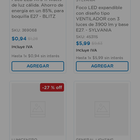
de luz cálida. Ahorro de
Foco LED expandible
energía en un 85%, para
con diseño tipo
boquilla E27 - BLITZ
VENTILADOR con 3
luces de 3900 lm y base
E27. - SYLVANIA
SKU
:
369068
SKU
:
453115
$
0
,
94
$
1
,
28
$
5
,
99
$
9
,
63
Incluye IVA
Incluye IVA
Hasta
1
x
$
0
,
94
sin interés
Hasta
1
x
$
5
,
99
sin interés
AGREGAR
AGREGAR
-
27 %
off
LUMICENTRO
GENERAL LIGHTING