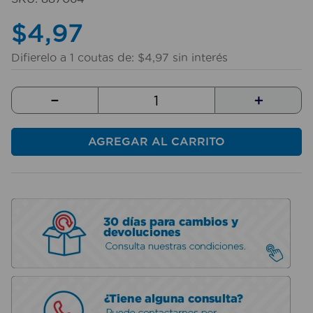
10
.
sillas
$
4
,
97
Difierelo a
1
coutas de:
$
4
,
97
sin interés
－
＋
AGREGAR AL CARRITO