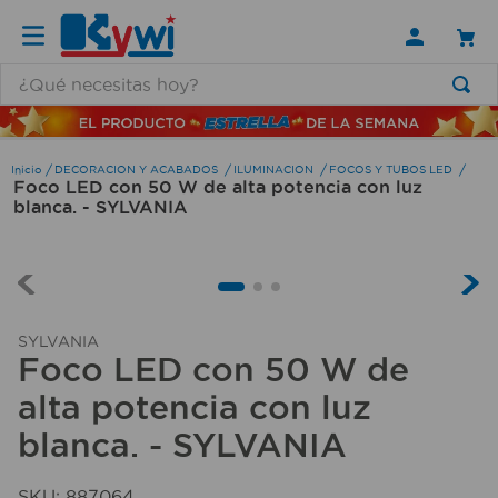
¿Qué necesitas hoy?
TÉRMINOS MÁS BUSCADOS
1
.
lamparas
DECORACION Y ACABADOS
ILUMINACION
FOCOS Y TUBOS LED
Foco LED con 50 W de alta potencia con luz
2
.
ducha
blanca. - SYLVANIA
3
.
silla
4
.
escritorio
5
.
lampara
SYLVANIA
6
.
organizador
Foco LED con 50 W de
7
.
cerradura
alta potencia con luz
8
.
taladro
blanca. - SYLVANIA
9
.
aspiradora
SKU
:
887064