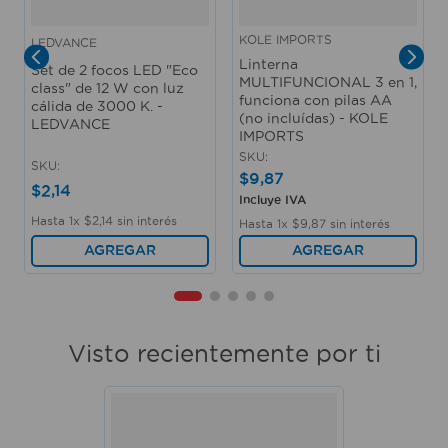
KOLE IMPORTS
LEDVANCE
Linterna
Set de 2 focos LED "Eco
MULTIFUNCIONAL 3 en 1,
class" de 12 W con luz
funciona con pilas AA
cálida de 3000 K. -
(no incluídas) - KOLE
LEDVANCE
IMPORTS
SKU
:
SKU
:
$
9
,
87
$
2
,
14
Incluye IVA
Hasta
1
x
$
2
,
14
sin interés
Hasta
1
x
$
9
,
87
sin interés
AGREGAR
AGREGAR
Visto recientemente por ti