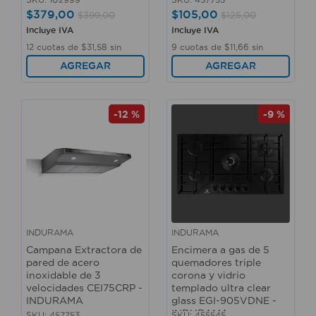
$
379
,
00
$
105
,
00
$
399
,
00
$
125
,
00
Incluye IVA
Incluye IVA
12
cuotas de
$
31
,
58
sin
9
cuotas de
$
11
,
66
sin
interés
interés
AGREGAR
AGREGAR
-
12 %
-
9 %
INDURAMA
INDURAMA
Campana Extractora de
Encimera a gas de 5
pared de acero
quemadores triple
inoxidable de 3
corona y vidrio
velocidades CEI75CRP -
templado ultra clear
INDURAMA
glass EGI-905VDNE -
INDURAMA
SKU
:
457753
SKU
:
455545