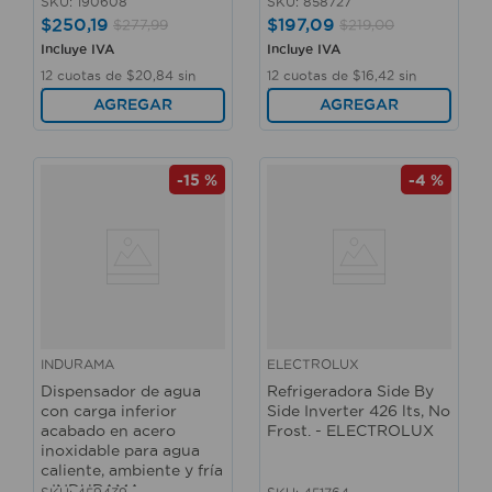
SKU
:
190608
SKU
:
858727
$
250
,
19
$
197
,
09
$
277
,
99
$
219
,
00
Incluye IVA
Incluye IVA
12
cuotas de
$
20
,
84
sin
12
cuotas de
$
16
,
42
sin
interés
interés
AGREGAR
AGREGAR
-
15 %
-
4 %
INDURAMA
ELECTROLUX
Dispensador de agua
Refrigeradora Side By
con carga inferior
Side Inverter 426 lts, No
acabado en acero
Frost. - ELECTROLUX
inoxidable para agua
caliente, ambiente y fría
- INDURAMA