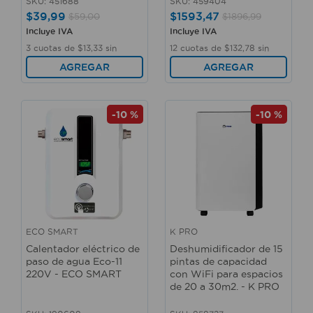
SKU
:
451688
SKU
:
459404
$
39
,
99
$
1593
,
47
$
59
,
00
$
1896
,
99
Incluye IVA
Incluye IVA
3
cuotas de
$
13
,
33
sin
12
cuotas de
$
132
,
78
sin
interés
interés
AGREGAR
AGREGAR
-
10 %
-
10 %
ECO SMART
K PRO
Calentador eléctrico de
Deshumidificador de 15
paso de agua Eco-11
pintas de capacidad
220V - ECO SMART
con WiFi para espacios
de 20 a 30m2. - K PRO