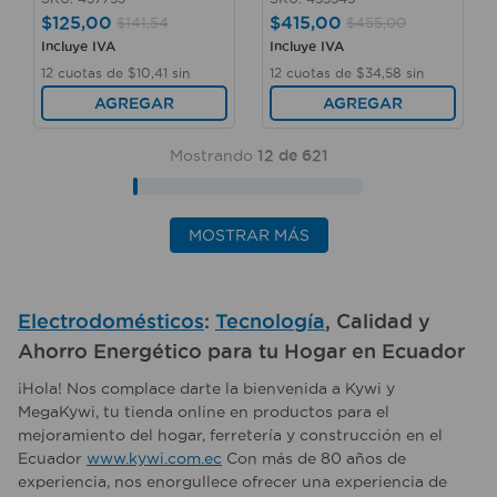
$
125
,
00
$
415
,
00
$
141
,
54
$
455
,
00
Incluye IVA
Incluye IVA
12
cuotas de
$
10
,
41
sin
12
cuotas de
$
34
,
58
sin
interés
interés
AGREGAR
AGREGAR
Mostrando
12 de 621
MOSTRAR MÁS
Electrodomésticos
:
Tecnología
, Calidad y
Ahorro Energético para tu Hogar en Ecuador
¡Hola! Nos complace darte la bienvenida a Kywi y
MegaKywi, tu tienda online en productos para el
mejoramiento del hogar, ferretería y construcción en el
Ecuador
www.kywi.com.ec
Con más de 80 años de
experiencia, nos enorgullece ofrecer una experiencia de