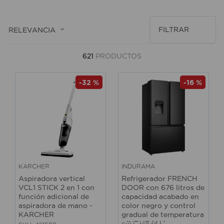
10
.
sillas
FILTRAR
RELEVANCIA
621
PRODUCTOS
-
32 %
-
16 %
KARCHER
INDURAMA
Aspiradora vertical
Refrigerador FRENCH
VCL1 STICK 2 en 1 con
DOOR con 676 litros de
función adicional de
capacidad acabado en
aspiradora de mano -
color negro y control
KARCHER
gradual de temperatura
- INDURAMA