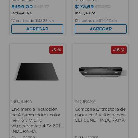
$
399
,
00
$
173
,
69
$
491
,
77
$
193
,
00
Incluye IVA
Incluye IVA
12
cuotas de
$
33
,
25
sin
12
cuotas de
$
14
,
47
sin
interés
interés
AGREGAR
AGREGAR
-
5 %
-
16 %
INDURAMA
INDURAMA
Encimera a inducción
Campana Extractora de
de 4 quemadores color
pared de 3 velocidades
negro y Vidrio
CEI-60NE - INDURAMA
vitrocerámico 4PVI601 -
INDURAMA
SKU
:
102999
SKU
:
457755