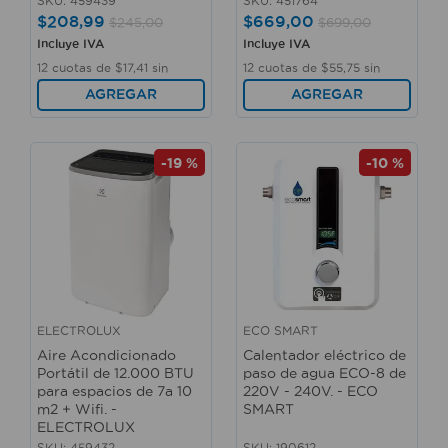
SKU
:
459439
SKU
:
451764
$
208
,
99
$
669
,
00
$
245
,
00
$
699
,
00
Incluye IVA
Incluye IVA
12
cuotas de
$
17
,
41
sin
12
cuotas de
$
55
,
75
sin
interés
interés
AGREGAR
AGREGAR
-
19 %
-
10 %
ELECTROLUX
ECO SMART
Aire Acondicionado
Calentador eléctrico de
Portátil de 12.000 BTU
paso de agua ECO-8 de
para espacios de 7a 10
220V - 240V. - ECO
m2 + Wifi. -
SMART
ELECTROLUX
SKU
:
459432
SKU
:
190612