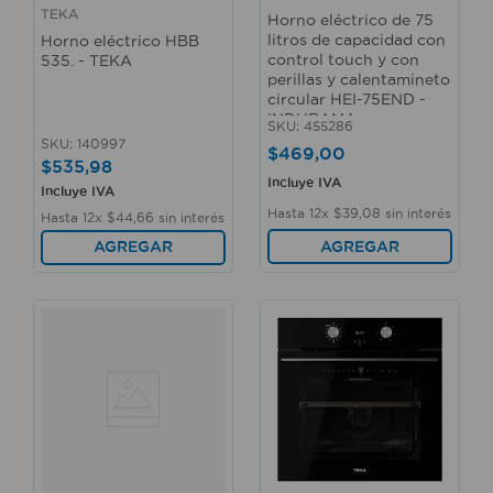
TEKA
Horno eléctrico de 75
litros de capacidad con
Horno eléctrico HBB
control touch y con
535. - TEKA
perillas y calentamineto
circular HEI-75END -
INDURAMA
SKU
:
455286
SKU
:
140997
$
469
,
00
$
535
,
98
Incluye IVA
Incluye IVA
Hasta
12
x
$
39
,
08
sin interés
Hasta
12
x
$
44
,
66
sin interés
AGREGAR
AGREGAR