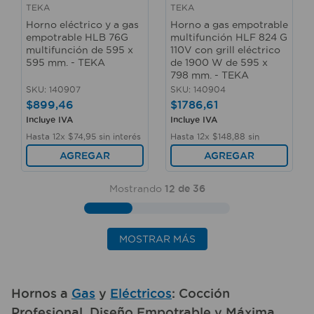
TEKA
TEKA
Horno eléctrico y a gas
Horno a gas empotrable
empotrable HLB 76G
multifunción HLF 824 G
multifunción de 595 x
110V con grill eléctrico
595 mm. - TEKA
de 1900 W de 595 x
798 mm. - TEKA
SKU
:
140907
SKU
:
140904
$
899
,
46
$
1786
,
61
Incluye IVA
Incluye IVA
Hasta
12
x
$
74
,
95
sin interés
Hasta
12
x
$
148
,
88
sin
interés
AGREGAR
AGREGAR
Mostrando
12 de 36
MOSTRAR MÁS
Hornos a
Gas
y
Eléctricos
: Cocción
Profesional, Diseño Empotrable y Máxima