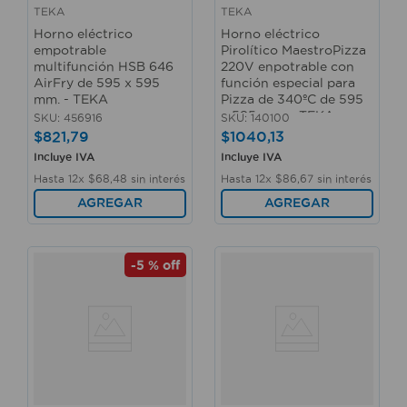
TEKA
TEKA
Horno eléctrico
Horno eléctrico
empotrable
Pirolítico MaestroPizza
multifunción HSB 646
220V enpotrable con
AirFry de 595 x 595
función especial para
mm. - TEKA
Pizza de 340ºC de 595
x 595 mm. - TEKA
SKU
:
456916
SKU
:
140100
$
821
,
79
$
1040
,
13
Incluye IVA
Incluye IVA
Hasta
12
x
$
68
,
48
sin interés
Hasta
12
x
$
86
,
67
sin interés
AGREGAR
AGREGAR
-
5 %
off