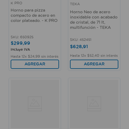
K PRO
TEKA
Horno para pizza
Horno Neo de acero
compacto de acero en
inoxidable con acabado
color plateado. - K PRO
de cristal, de 71 lt,
multifunción - TEKA
SKU
:
650925
SKU
:
452451
$
299
,
99
$
628
,
91
Incluye IVA
Hasta
12
x
$
52
,
40
sin interés
Hasta
12
x
$
24
,
99
sin interés
AGREGAR
AGREGAR