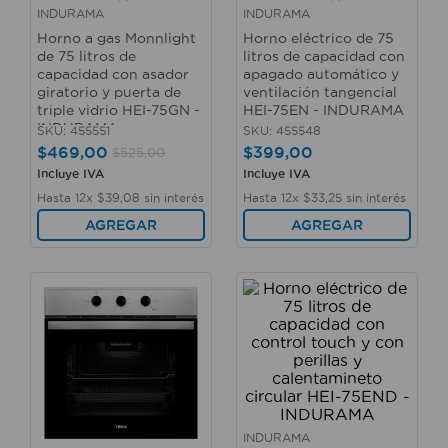
10
.
sillas
INDURAMA
INDURAMA
Horno a gas Monnlight
Horno eléctrico de 75
de 75 litros de
litros de capacidad con
capacidad con asador
apagado automático y
giratorio y puerta de
ventilación tangencial
triple vidrio HEI-75GN -
HEI-75EN - INDURAMA
INDURAMA
SKU
:
455551
SKU
:
455548
$
469
,
00
$
399
,
00
$
525
,
00
Incluye IVA
Incluye IVA
Hasta
12
x
$
39
,
08
sin interés
Hasta
12
x
$
33
,
25
sin interés
AGREGAR
AGREGAR
INDURAMA