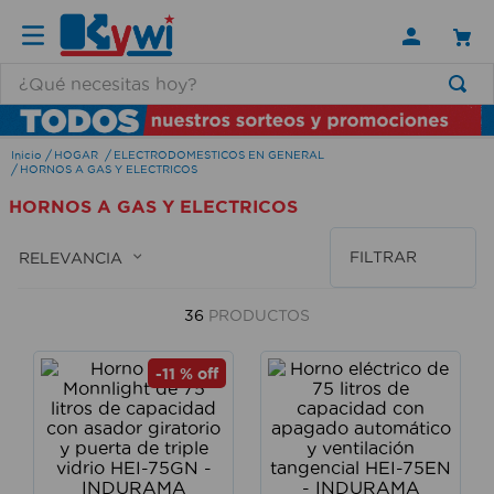
¿Qué necesitas hoy?
TÉRMINOS MÁS BUSCADOS
HOGAR
ELECTRODOMESTICOS EN GENERAL
1
.
lamparas
HORNOS A GAS Y ELECTRICOS
2
.
ducha
HORNOS A GAS Y ELECTRICOS
3
.
silla
FILTRAR
RELEVANCIA
4
.
lampara
5
.
escritorio
36
PRODUCTOS
6
.
organizador
-
11 %
off
7
.
aspiradora
8
.
cerradura
9
.
taladro