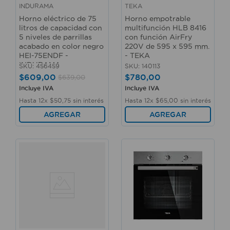
INDURAMA
TEKA
Horno eléctrico de 75
Horno empotrable
litros de capacidad con
multifunción HLB 8416
5 niveles de parrillas
con función AirFry
acabado en color negro
220V de 595 x 595 mm.
HEI-75ENDF -
- TEKA
INDURAMA
SKU
:
456459
SKU
:
140113
$
609
,
00
$
780
,
00
$
639
,
00
Incluye IVA
Incluye IVA
Hasta
12
x
$
50
,
75
sin interés
Hasta
12
x
$
65
,
00
sin interés
AGREGAR
AGREGAR