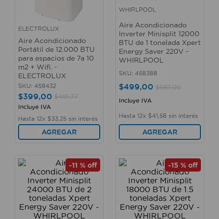
10
.
sillas
WHIRLPOOL
Aire Acondicionado
ELECTROLUX
Inverter Minisplit 12000
Aire Acondicionado
BTU de 1 tonelada Xpert
Portátil de 12.000 BTU
Energy Saver 220V -
para espacios de 7a 10
WHIRLPOOL
m2 + Wifi. -
SKU
:
458388
ELECTROLUX
$
499
,
00
SKU
:
459432
$
587
,
00
$
399
,
00
$
491
,
77
Incluye IVA
Incluye IVA
Hasta
12
x
$
41
,
58
sin interés
Hasta
12
x
$
33
,
25
sin interés
AGREGAR
AGREGAR
-
11 %
off
-
15 %
off