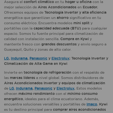
Asegura el
confort climático
en tu
hogar u oficina
con la
mejor selección de
Aires Acondicionados
en
Ecuador.
Ofrecemos equipos de
Tecnología Inverter y alta eficiencia
energética que garantizan un
ahorro
significativo en tu
consumo eléctrico. Encuentra modelos
mini split
y
portátiles con la
capacidad adecuada (BTU)
para cualquier
espacio. Somos tu fuente principal para climatización de
calidad con instalación sencilla.
Compra en Kywi
y
mantente fresco con
grandes descuentos
y envío seguro a
Guayaquil, Quito y zonas de alto calor.
LG
,
Indurama
,
Panasonic
y
Electrolux
: Tecnología Inverter y
Climatización de Alta Gama en Kywi
Invierte en
tecnología de refrigeración
con el respaldo de
las
marcas líderes
a nivel global. Somos distribuidores de
Aires Acondicionados Inverter y equipos de climatización
de
LG
,
Indurama
,
Panasonic
y
Electrolux
.
Estos modelos
ofrecen
máximo rendimiento
con el
mínimo consumo
energético
, ideales para el clima ecuatoriano. Además,
encuentra soluciones versátiles y portátiles de
Imaco
. Kywi
es tu destino principal para
comprar aires acondicionados