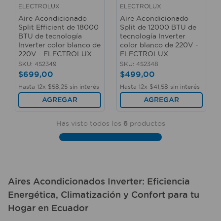
ELECTROLUX
ELECTROLUX
Aire Acondicionado
Aire Acondicionado
Split Efficient de 18000
Split de 12000 BTU de
BTU de tecnología
tecnología Inverter
Inverter color blanco de
color blanco de 220V -
220V - ELECTROLUX
ELECTROLUX
SKU
:
452349
SKU
:
452348
$
699
,
00
$
499
,
00
Hasta
12
x
$
58
,
25
sin interés
Hasta
12
x
$
41
,
58
sin interés
AGREGAR
AGREGAR
Has visto todos los
6
productos
Aires Acondicionados Inverter: Eficiencia
Energética, Climatización y Confort para tu
Hogar en Ecuador