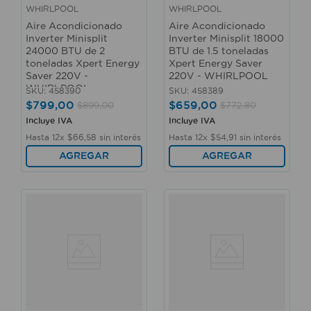
WHIRLPOOL
WHIRLPOOL
Aire Acondicionado
Aire Acondicionado
Inverter Minisplit
Inverter Minisplit 18000
24000 BTU de 2
BTU de 1.5 toneladas
toneladas Xpert Energy
Xpert Energy Saver
Saver 220V -
220V - WHIRLPOOL
WHIRLPOOL
SKU
:
458390
SKU
:
458389
$
799
,
00
$
659
,
00
$
899
,
00
$
772
,
80
Incluye IVA
Incluye IVA
Hasta
12
x
$
66
,
58
sin interés
Hasta
12
x
$
54
,
91
sin interés
AGREGAR
AGREGAR