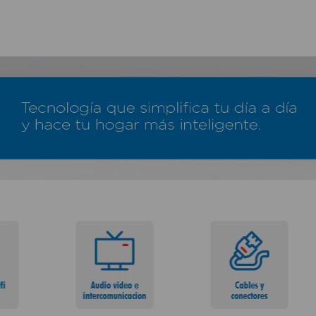
TÉRMINOS MÁS BUSCADOS
1
.
lamparas
2
.
ducha
3
.
silla
4
.
organizador
5
.
lampara
6
.
escritorio
7
.
cerradura
8
.
aspiradora
9
.
lavamanos
10
.
taladro