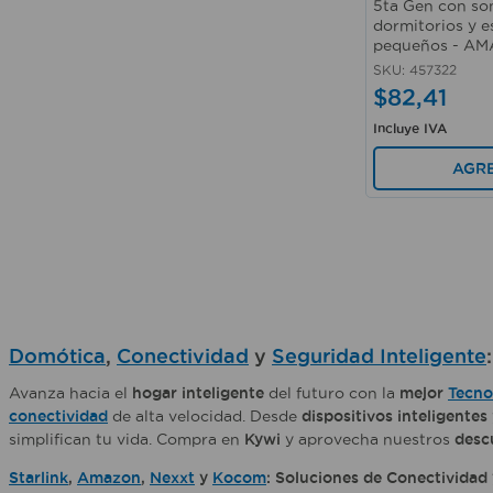
5ta Gen con so
dormitorios y e
pequeños - A
SKU
:
457322
$
82
,
41
Incluye IVA
AGR
Domótica
,
Conectividad
y
Seguridad Inteligente
Avanza hacia el
hogar inteligente
del futuro con la
mejor
Tecno
conectividad
de alta velocidad. Desde
dispositivos inteligentes
simplifican tu vida. Compra en
Kywi
y aprovecha nuestros
desc
Starlink
,
Amazon
,
Nexxt
y
Kocom
: Soluciones de Conectividad