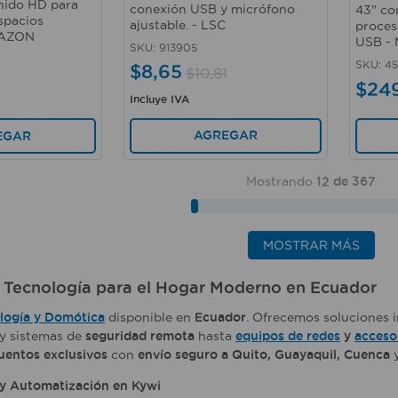
nido HD para
conexión USB y micrófono
43" co
spacios
ajustable. - LSC
proces
MAZON
USB -
SKU
:
913905
SKU
:
45
$
8
,
65
$
10
,
81
$
24
Incluye IVA
AGREGAR
EGAR
Mostrando
12 de 367
MOSTRAR MÁS
: Tecnología para el Hogar Moderno en Ecuador
logía y Domótica
disponible en
Ecuador
. Ofrecemos soluciones
y sistemas de
seguridad remota
hasta
equipos de redes
y
acceso
uentos exclusivos
con
envío seguro a Quito, Guayaquil, Cuenca
y
 y Automatización en Kywi