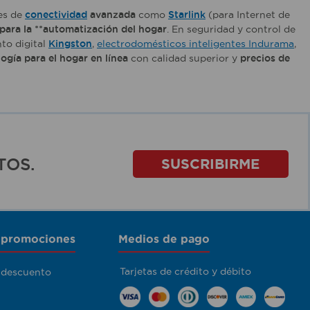
nes de
conectividad
avanzada
como
Starlink
(para Internet de
para la **automatización del hogar
. En seguridad y control de
to digital
Kingston
,
electrodomésticos inteligentes Indurama
,
ogía para el hogar en línea
con calidad superior y
precios de
TOS.
SUSCRIBIRME
 promociones
Medios de pago
Tarjetas de crédito y débito
 descuento