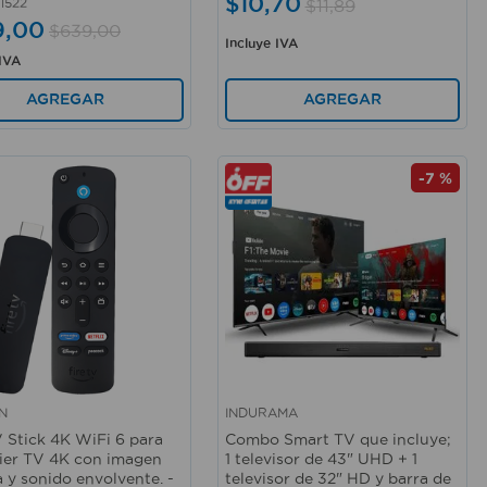
$
10
,
70
1522
$
11
,
89
9
,
00
$
639
,
00
Incluye IVA
 IVA
AGREGAR
AGREGAR
-
7 %
N
INDURAMA
rápida
Vista rápida
V Stick 4K WiFi 6 para
Combo Smart TV que incluye;
ier TV 4K con imagen
1 televisor de 43" UHD + 1
a y sonido envolvente. -
televisor de 32" HD y barra de