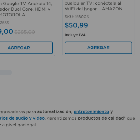
cualquier TV; conéctala al
n Google TV Android 14,
WiFi del hogar. - AMAZON
ador Dual Core, HDMI y
 MOTOROLA
SKU
:
156005
2553
$
50
,
99
9
,
00
$
285
,
00
Incluye IVA
AGREGAR
AGREGAR
 innovadoras para
automatización,
entretenimiento
y
rios de audio y video
, garantizamos
productos de calidad*
que
 a nivel nacional.