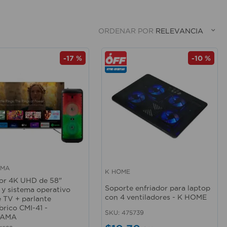
ORDENAR POR
RELEVANCIA
-
17 %
-
10 %
AMA
K HOME
rápida
Vista rápida
sor 4K UHD de 58"
Soporte enfriador para laptop
y sistema operativo
con 4 ventiladores - K HOME
 TV + parlante
brico CMI-41 -
SKU
:
475739
RAMA