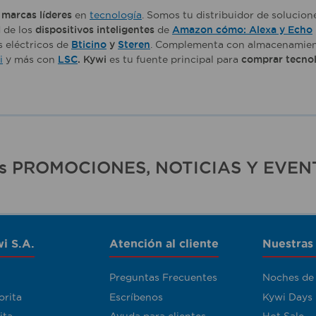
e
marcas líderes
en
tecnología
. Somos tu distribuidor de solucio
d de los
dispositivos inteligentes
de
Amazon cómo: Alexa y Echo
os eléctricos de
Bticino
y
Steren
. Complementa con almacenamien
i
y más con
LSC
. Kywi
es tu fuente principal para
comprar tecnol
ras PROMOCIONES, NOTICIAS Y EVEN
i S.A.
Atención al cliente
Nuestras
Preguntas Frecuentes
Noches de
orita
Escríbenos
Kywi Days
ita
Ayuda para clientes
Hot Sale