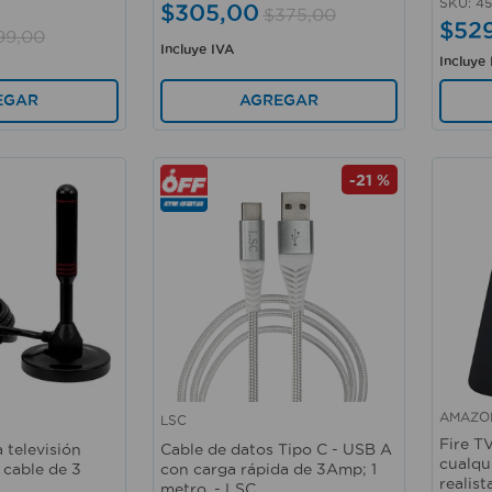
SKU
:
45
$
305
,
00
$
375
,
00
$
52
99
,
00
Incluye IVA
Incluye
EGAR
AGREGAR
-
21 %
AMAZO
LSC
Vista rápida
Vista 
Fire T
 televisión
Cable de datos Tipo C - USB A
cualqu
 cable de 3
con carga rápida de 3Amp; 1
realist
metro. - LSC