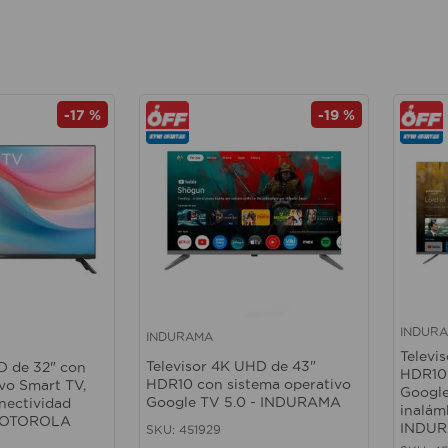
-
17 %
-
19 %
INDUR
INDURAMA
Vista rápida
Vista 
Televi
Televisor 4K UHD de 43"
HD de 32" con
HDR10 
HDR10 con sistema operativo
vo Smart TV,
Google
Google TV 5.0 - INDURAMA
nectividad
inalám
 MOTOROLA
INDU
SKU
:
451929