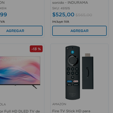
ON
sonido - INDURAMA
4514
SKU
:
451515
99
$
525
,
00
$
565
,
00
 IVA
Incluye IVA
AGREGAR
AGREGAR
-
13 %
AMAZON
OLA
rápida
Vista rápida
Fire TV Stick HD para
sor Full HD DLED TV de