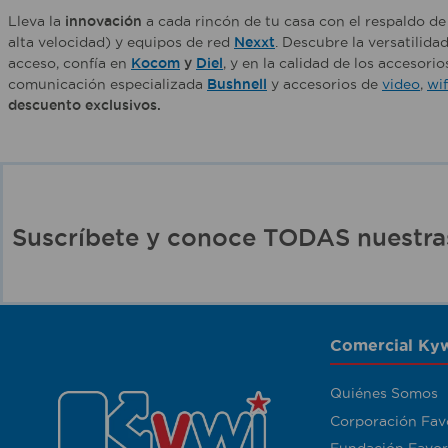
Lleva la
innovación
a cada rincón de tu casa con el respaldo d
alta velocidad) y equipos de red
Nexxt
. Descubre la versatilida
acceso, confía en
Kocom
y
Diel
, y en la calidad de los accesori
comunicación especializada
Bushnell
y accesorios de
video
,
wif
descuento exclusivos.
Suscríbete y conoce TODAS nuest
Comercial Kyw
Quiénes Somos
Corporación Fav
Fundación Favor