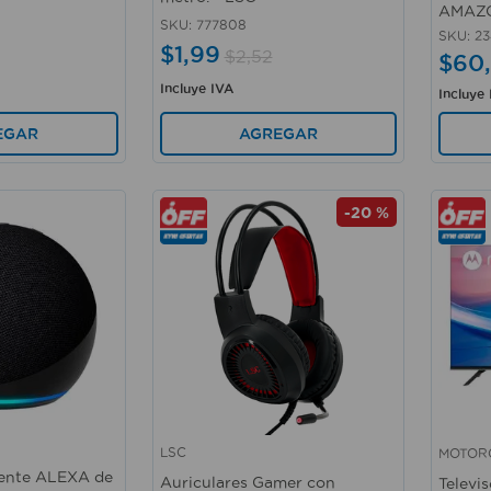
AMAZ
SKU
:
777808
SKU
:
23
$
1
,
99
$
2
,
52
$
60
,
Incluye IVA
Incluye
EGAR
AGREGAR
-
20 %
LSC
MOTOR
Vista rápida
Vista 
igente ALEXA de
Auriculares Gamer con
Televi