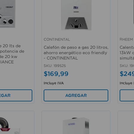
CONTINENTAL
RHEEM
Vista rápida
Vista 
e 20 lts de
Calefón de paso a gas 20 litros,
Calent
 potencia de
ahorro energético eco friendly
13kW d
de 20 kw
- CONTINENTAL
simult
DIANCE
SKU
:
199525
SKU
:
19
$
169
,
99
$
24
Incluye IVA
Incluye
AGREGAR
EGAR