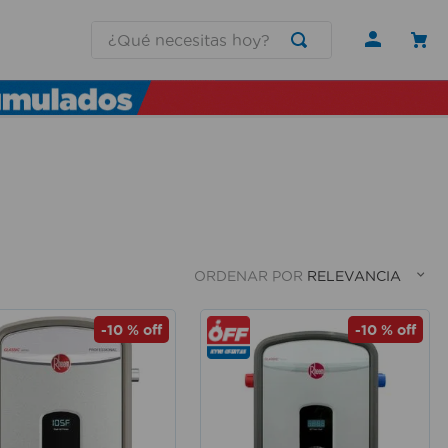
¿Qué necesitas hoy?
ORDENAR POR
RELEVANCIA
-
10 %
off
-
10 %
off