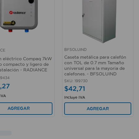
BFSOLUIND
NCE
rápida
Vista rápida
Caseta metálica para calefón
n eléctrico Compaq 7kW
con TOL de 0.7 mm Tamaño
 compacto y ligero de
universal para la mayoria de
instalación - RADIANCE
calefones. - BFSOLUIND
59434
SKU
:
199730
,
27
$
42
,
71
 IVA
Incluye IVA
AGREGAR
AGREGAR