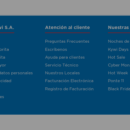
i S.A.
Atención al cliente
Nuestras
Preguntas Frecuentes
Noches de
orita
Escríbenos
Kywi Days
ita
Ayuda para clientes
Hot Sale
yor
Servicio Técnico
Cyber Mon
datos personales
Nuestros Locales
Hot Week
acidad
Facturación Electrónica
Ponte 11
Registro de Facturación
Black Frid
es