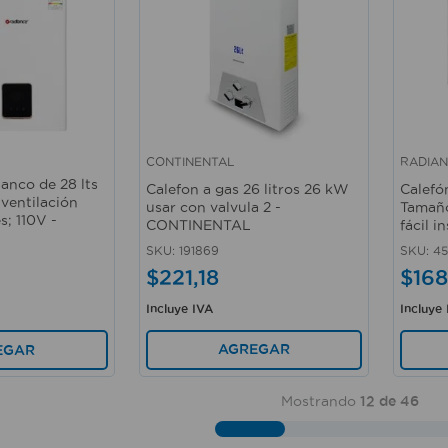
CONTINENTAL
RADIA
Vista rápida
Vista 
lanco de 28 lts
Calefon a gas 26 litros 26 kW
Calefó
ventilación
usar con valvula 2 -
Tamaño
s; 110V -
CONTINENTAL
fácil 
SKU
:
191869
SKU
:
4
$
221
,
18
$
168
Incluye IVA
Incluye
AGREGAR
EGAR
Mostrando
12 de 46