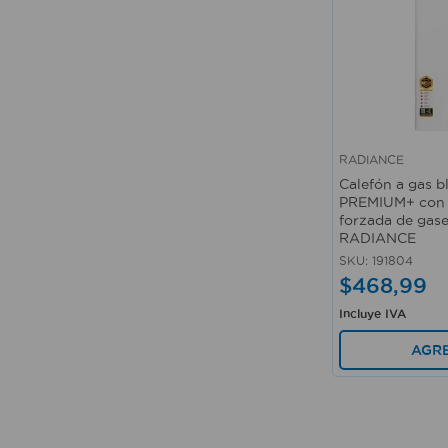
RADIANCE
Vista rápida
Calefón a gas b
PREMIUM+ con 
forzada de gase
RADIANCE
SKU
:
191804
$
468
,
99
Incluye IVA
AGR