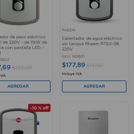
RHEEM
rápida
Vista rápida
ador de paso eléctrico
Calentador de agua eléctrico
1 de 220V - de 11kW de
sin tanque Rheem RTEX-08
ia con pantalla LED. -
220V
M
SKU
:
190601
0602
$
177
,
89
$
197
,
67
7
,
69
$
253
,
00
Incluye IVA
 IVA
AGREGAR
AGREGAR
-
10 %
off