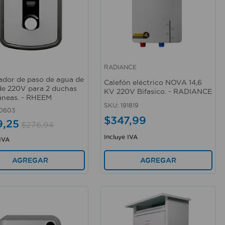
RADIANCE
rápida
Vista rápida
ador de paso de agua de
Calefón eléctrico NOVA 14,6
e 220V para 2 duchas
KV 220V Bifasico. - RADIANCE
áneas. - RHEEM
SKU
:
191819
0603
$
347
,
99
9
,
25
$
276
,
94
Incluye IVA
 IVA
AGREGAR
AGREGAR