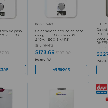
RHEEM
ECO SMART
Vista rápida
Vista 
Calent
trico de paso
Calentador eléctrico de paso
RTEX-1
 220V - ECO
de agua ECO-8 de 220V -
potenc
240V. - ECO SMART
RHEE
SKU
:
190612
SKU
:
19
$
173
,
69
77
,
99
$
193
,
00
$
22
Incluye IVA
Incluye
EGAR
AGREGAR