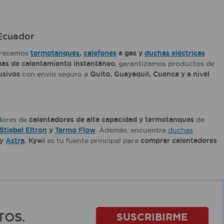
 Ecuador
frecemos
termotanques
,
calefones
a gas y
duchas eléctricas
mas de calentamiento instantáneo
, garantizamos productos de
usivos
con envío seguro a
Quito, Guayaquil, Cuenca y a nivel
idores de
calentadores de alta capacidad y termotanques
de
Stiebel Eltron
y
Termo Flow
. Además, encuentra
duchas
y
Astra
. Kywi
es tu fuente principal para
comprar calentadores
TOS.
SUSCRIBIRME