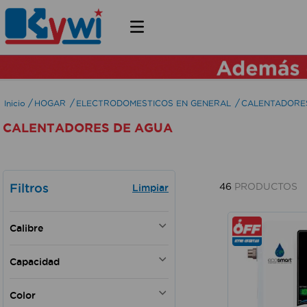
HOGAR
ELECTRODOMESTICOS EN GENERAL
CALENTADORE
CALENTADORES DE AGUA
Filtros
46
PRODUCTOS
Calibre
6 AWG
Capacidad
10 AWG
14 AWG
16 lts
Color
18 AWG
4 l/Min