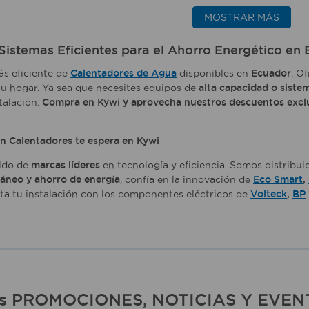
MOSTRAR MÁS
Sistemas Eficientes para el Ahorro Energético en
ás eficiente de
Calentadores de Agua
disponibles en
Ecuador
. O
u hogar. Ya sea que necesites equipos de
alta capacidad o siste
talación.
Compra en Kywi y aprovecha nuestros descuentos excl
en Calentadores te espera en Kywi
ldo de
marcas líderes
en tecnología y eficiencia. Somos distribu
áneo y ahorro de energía
, confía en la innovación de
Eco Smart
,
a tu instalación con los componentes eléctricos de
Volteck
,
BP
ras PROMOCIONES, NOTICIAS Y EVEN