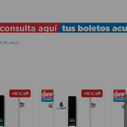
TÉRMINOS MÁS BUSCADOS
1
.
lamparas
2
.
ducha
S DE AGUA
3
.
silla
4
.
lampara
5
.
organizador
6
.
escritorio
7
.
cerradura
-
10 %
off
-
10 %
off
8
.
aspiradora
9
.
fregadero
10
.
taladro