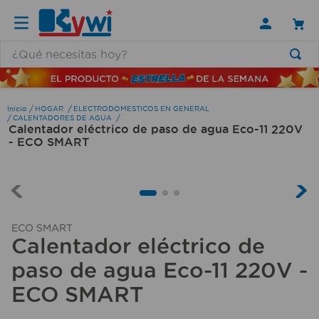
¿Qué necesitas hoy?
TÉRMINOS MÁS BUSCADOS
1
.
lamparas
HOGAR
ELECTRODOMESTICOS EN GENERAL
CALENTADORES DE AGUA
Calentador eléctrico de paso de agua Eco-11 220V
2
.
ducha
- ECO SMART
3
.
silla
4
.
escritorio
5
.
lampara
ECO SMART
6
.
organizador
Calentador eléctrico de
7
.
cerradura
paso de agua Eco-11 220V -
8
.
taladro
ECO SMART
9
.
aspiradora