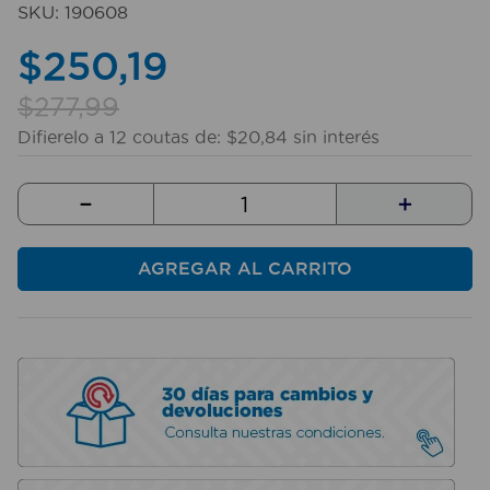
SKU
:
190608
10
.
sillas
$
250
,
19
$
277
,
99
Difierelo a
12
coutas de:
$
20
,
84
sin interés
－
＋
AGREGAR AL CARRITO