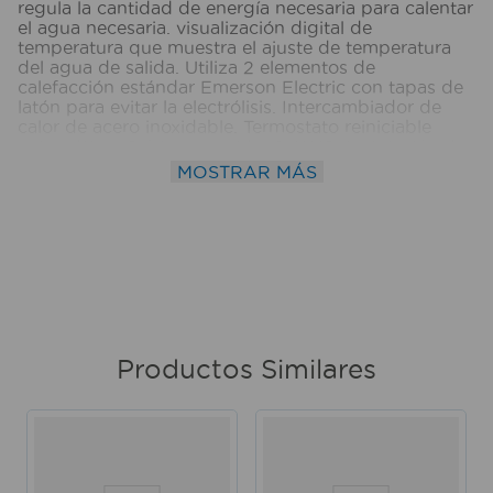
regula la cantidad de energía necesaria para calentar
el agua necesaria. visualización digital de
temperatura que muestra el ajuste de temperatura
del agua de salida. Utiliza 2 elementos de
calefacción estándar Emerson Electric con tapas de
latón para evitar la electrólisis. Intercambiador de
calor de acero inoxidable. Termostato reiniciable
automático. Cable requerido: 6 AWG. Instalación de
tuberías: 1/2" CF. Flujo de activación: 0.25 galones.
MOSTRAR MÁS
Factor de energía: 0,998. Certificado UL y
CSA. Dimensiones: 16.51 x 34.29 x 2.54 cm.
Ecosmart
Productos Similares