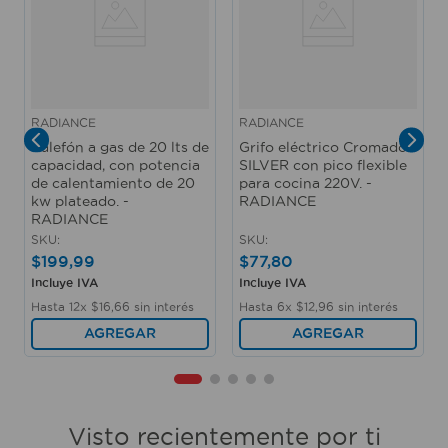
RADIANCE
RADIANCE
Calefón a gas de 20 lts de
Grifo eléctrico Cromado
capacidad, con potencia
SILVER con pico flexible
de calentamiento de 20
para cocina 220V. -
kw plateado. -
RADIANCE
RADIANCE
SKU
:
SKU
:
$
199
,
99
$
77
,
80
Incluye IVA
Incluye IVA
Hasta
12
x
$
16
,
66
sin interés
Hasta
6
x
$
12
,
96
sin interés
AGREGAR
AGREGAR
Visto recientemente por ti