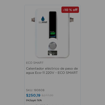
-
10 %
off
ECO SMART
Calentador eléctrico de paso de
agua Eco-11 220V - ECO SMART
SKU
:
190608
$
250
,
19
$
277
,
99
Incluye IVA