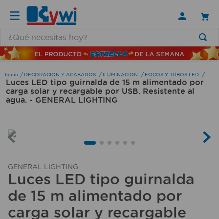
¿Qué necesitas hoy?
TÉRMINOS MÁS BUSCADOS
1
.
lamparas
DECORACION Y ACABADOS
ILUMINACION
FOCOS Y TUBOS LED
Luces LED tipo guirnalda de 15 m alimentado por
2
.
ducha
carga solar y recargable por USB. Resistente al
agua. - GENERAL LIGHTING
3
.
silla
4
.
organizador
5
.
lampara
6
.
escritorio
GENERAL LIGHTING
7
.
cerradura
Luces LED tipo guirnalda
8
.
aspiradora
de 15 m alimentado por
carga solar y recargable
9
.
lavamanos