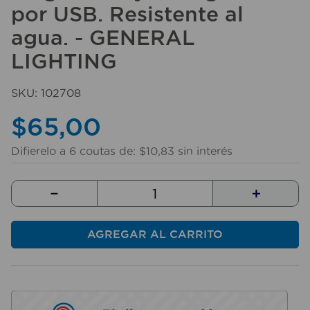
por USB. Resistente al
10
.
taladro
agua. - GENERAL
LIGHTING
SKU
:
102708
$
65
,
00
Difierelo a
6
coutas de:
$
10
,
83
sin interés
－
＋
AGREGAR AL CARRITO