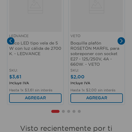
LEDVANCE
VETO
Foco LED tipo vela de 5
Boquilla plafón
W con luz cálida de 2700
ROSETÓN MARFIL para
K. - LEDVANCE
sobreponer con socket
E27 - 125/250V, 4A -
660W. - VETO
SKU
:
SKU
:
$
3
,
61
$
2
,
00
Incluye IVA
Incluye IVA
Hasta
1
x
$
3
,
61
sin interés
Hasta
1
x
$
2
,
00
sin interés
AGREGAR
AGREGAR
Visto recientemente por ti