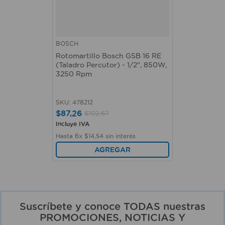
BOSCH
Rotomartillo Bosch GSB 16 RE
(Taladro Percutor) - 1/2", 850W,
3250 Rpm
SKU
:
478212
$
87
,
26
$
102
,
67
Incluye IVA
Hasta
6
x
$
14
,
54
sin interés
AGREGAR
Suscríbete y conoce TODAS nuestras
PROMOCIONES, NOTICIAS Y