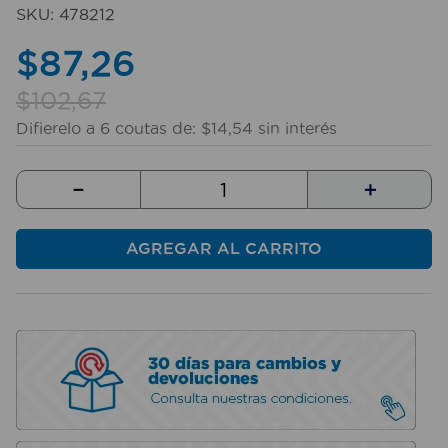
10
.
taladro
SKU
:
478212
$
87
,
26
$
102
,
67
Difierelo a
6
coutas de:
$
14
,
54
sin interés
－
＋
AGREGAR AL CARRITO