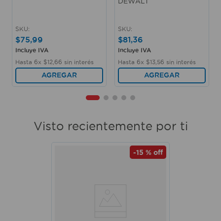
DEWALT
SKU
:
SKU
:
$
75
,
99
$
81
,
36
Incluye IVA
Incluye IVA
Hasta
6
x
$
12
,
66
sin interés
Hasta
6
x
$
13
,
56
sin interés
AGREGAR
AGREGAR
Visto recientemente por ti
-
15 %
off