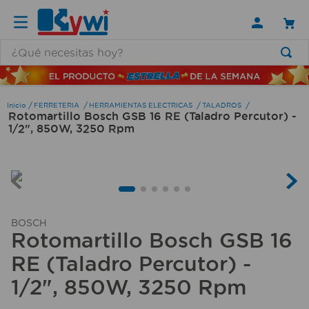
¿Qué necesitas hoy?
TÉRMINOS MÁS BUSCADOS
1
.
lamparas
FERRETERIA
HERRAMIENTAS ELECTRICAS
TALADROS
Rotomartillo Bosch GSB 16 RE (Taladro Percutor) -
2
.
ducha
1/2", 850W, 3250 Rpm
3
.
silla
4
.
organizador
5
.
lampara
6
.
escritorio
BOSCH
Rotomartillo Bosch GSB 16
7
.
cerradura
RE (Taladro Percutor) -
8
.
aspiradora
1/2", 850W, 3250 Rpm
9
.
lavamanos