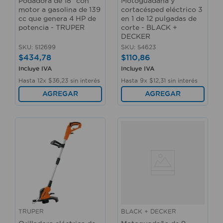
Podadora de 18" con
Motoguadaña y
motor a gasolina de 139
cortacésped eléctrico 3
cc que genera 4 HP de
en 1 de 12 pulgadas de
potencia - TRUPER
corte - BLACK +
DECKER
SKU
:
512699
SKU
:
54623
$
434
,
78
$
110
,
86
Incluye IVA
Incluye IVA
Hasta
12
x
$
36
,
23
sin interés
Hasta
9
x
$
12
,
31
sin interés
AGREGAR
AGREGAR
TRUPER
BLACK + DECKER