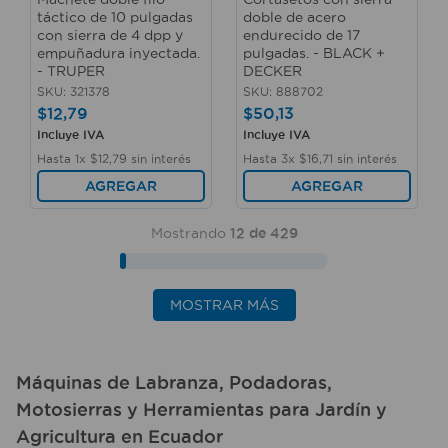
táctico de 10 pulgadas
doble de acero
con sierra de 4 dpp y
endurecido de 17
empuñadura inyectada.
pulgadas. - BLACK +
- TRUPER
DECKER
SKU
:
321378
SKU
:
888702
$
12
,
79
$
50
,
13
Incluye IVA
Incluye IVA
Hasta
1
x
$
12
,
79
sin interés
Hasta
3
x
$
16
,
71
sin interés
AGREGAR
AGREGAR
Mostrando
12 de 429
MOSTRAR MÁS
Máquinas de Labranza
,
Podadoras
,
Motosierras
y
Herramientas para Jardín
y
Agricultura
en
Ecuador