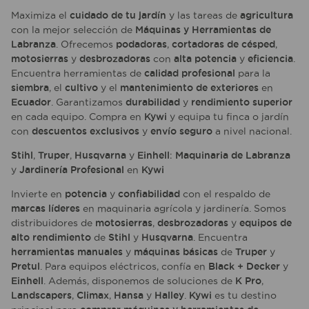
Maximiza el
cuidado de tu jardín
y las tareas de
agricultura
con la mejor selección de
Máquinas y Herramientas de
Labranza
. Ofrecemos
podadoras
,
cortadoras de césped
,
motosierras
y
desbrozadoras
con
alta potencia
y
eficiencia
.
Encuentra herramientas de
calidad profesional
para la
siembra
, el
cultivo
y el
mantenimiento de exteriores
en
Ecuador
. Garantizamos
durabilidad
y
rendimiento superior
en cada equipo. Compra en
Kywi
y equipa tu finca o jardín
con
descuentos exclusivos
y
envío seguro
a nivel nacional.
Stihl
,
Truper
,
Husqvarna
y
Einhell
:
Maquinaria de Labranza
y
Jardinería Profesional
en
Kywi
Invierte en
potencia
y
confiabilidad
con el respaldo de
marcas líderes
en maquinaria agrícola y jardinería. Somos
distribuidores de
motosierras
,
desbrozadoras
y
equipos de
alto rendimiento
de
Stihl
y
Husqvarna
. Encuentra
herramientas manuales
y
máquinas básicas
de
Truper
y
Pretul
. Para equipos eléctricos, confía en
Black + Decker
y
Einhell
. Además, disponemos de soluciones de
K Pro
,
Landscapers
,
Climax
,
Hansa
y
Halley
.
Kywi
es tu destino