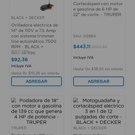
10
.
sillas
Cortacésped con motor
a gasolina de 6 HP de
22" de corte. - TRUPER
BLACK + DECKER
Orilladora eléctrica de
14" de 110V a 7,5 Amp
con sistema trimmer
SKU
:
512664
line automático 7500
$
443
,
11
RPM - BLACK +
$
553
,
89
DECKER
SKU
:
487686
Incluye IVA
$
92
,
36
Incluye IVA
Hasta
12
x
$
36
,
92
sin interés
Hasta
9
x
$
10
,
26
sin interés
AGREGAR
AGREGAR
TRUPER
BLACK + DECKER