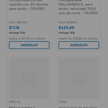
rastrillo con 30 dientes
INALÁMBRICA, para
para jardín - TRUPER
jardín, velocidad 7500
rpm de corte - TRUPER
SKU
:
567434
SKU
:
621843
$
17
,
19
$
225
,
99
Incluye IVA
Incluye IVA
Hasta
1
x
$
17
,
19
sin interés
Hasta
12
x
$
18
,
83
sin interés
AGREGAR
AGREGAR
PRETUL
STIHL
Motoguadaña a
motosierra de gasolina