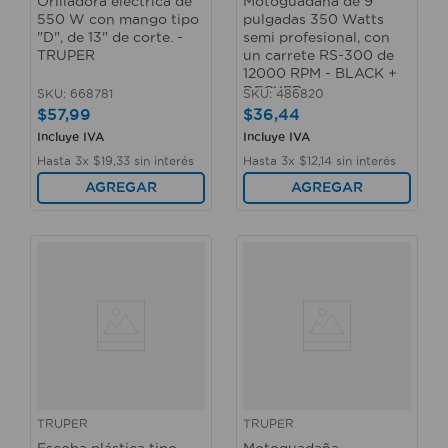
Orilladora eléctrica de
Motoguadaña de 9
550 W con mango tipo
pulgadas 350 Watts
"D", de 13" de corte. -
semi profesional, con
TRUPER
un carrete RS-300 de
12000 RPM - BLACK +
DECKER
SKU
:
668781
SKU
:
486820
$
57
,
99
$
36
,
44
Incluye IVA
Incluye IVA
Hasta
3
x
$
19
,
33
sin interés
Hasta
3
x
$
12
,
14
sin interés
AGREGAR
AGREGAR
TRUPER
TRUPER
Escoba plástica tipo
Motoguadaña