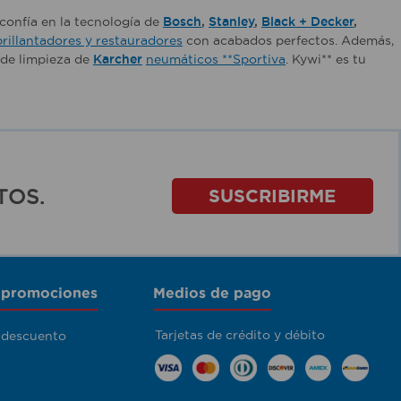
 confía en la tecnología de
Bosch
,
Stanley
,
Black + Decker
,
brillantadores y restauradores
con acabados perfectos. Además,
 de limpieza de
Karcher
neumáticos **Sportiva
. Kywi** es tu
TOS.
SUSCRIBIRME
 promociones
Medios de pago
Tarjetas de crédito y débito
 descuento