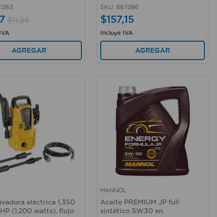
1363
SKU
:
867286
7
$
157
,
15
$
11
,
85
 IVA
Incluye IVA
AGREGAR
AGREGAR
L
MANNOL
rápida
Vista rápida
avadora eléctrica 1,350
Aceite PREMIUM JP full
6 HP (1,200 watts), flujo
sintético 5W30 en