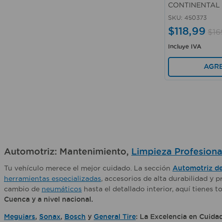
CONTINENTAL
650 ml
SKU
:
450373
295 ml
$
118
,
99
$
16
Incluye IVA
AGR
Automotriz: Mantenimiento,
Limpieza Profesiona
Tu vehículo merece el mejor cuidado. La sección
Automotriz d
herramientas especializadas
, accesorios de alta durabilidad y
cambio de
neumáticos
hasta el detallado interior, aquí tienes 
Cuenca y a nivel nacional.
Meguiars
,
Sonax
,
Bosch
y
General Tire
: La Excelencia en Cuida