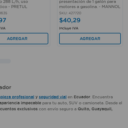
 288 L/h, uso
presentación de 1 galón para
ico - PRETUL
motores a gasolina. - MANNOL
1635
SKU
:
427720
97
$
40
,
29
 IVA
Incluye IVA
AGREGAR
AGREGAR
uador
mpieza profesional
y
seguridad vial
en
Ecuador
. Encuentra
apariencia impecable
para tu auto, SUV o camioneta. Desde el
cuentos exclusivos
con envío seguro a
Quito, Guayaquil,