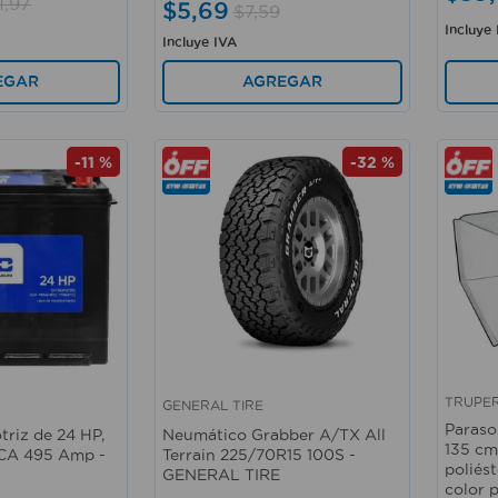
1
,
97
$
5
,
69
$
7
,
59
Incluye
Incluye IVA
EGAR
AGREGAR
-
11 %
-
32 %
TRUPE
GENERAL TIRE
Vista rápida
Vista 
Paraso
riz de 24 HP,
Neumático Grabber A/TX All
135 cm
CCA 495 Amp -
Terrain 225/70R15 100S -
poliést
GENERAL TIRE
color 