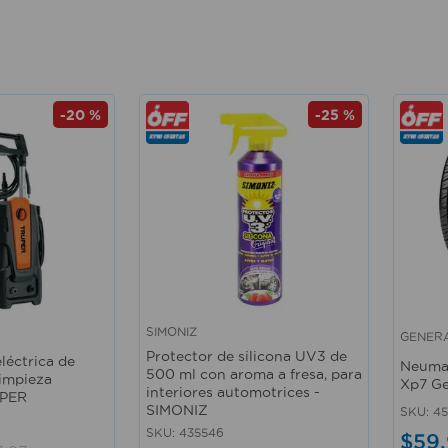
-
20 %
-
25 %
SIMONIZ
GENERA
Vista rápida
Vista 
Protector de silicona UV3 de
léctrica de
Neumat
500 ml con aroma a fresa, para
limpieza
Xp7 Ge
interiores automotrices -
UPER
SIMONIZ
SKU
:
4
SKU
:
435546
$
59
,