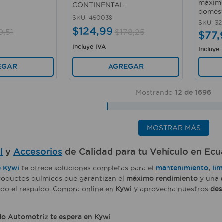
máximo
CONTINENTAL
domést
SKU
:
450038
SKU
:
32
$
124
,
99
9
,
51
$
178
,
25
$
77
,
Incluye IVA
Incluye
EGAR
AGREGAR
Mostrando
12 de 1696
MOSTRAR MÁS
l
y
Accesorios
de Calidad para tu Vehículo en Ec
e Kywi
te ofrece soluciones completas para el
mantenimiento
,
li
 productos químicos que garantizan el
máximo rendimiento
y una
todo el respaldo. Compra online en
Kywi
y aprovecha nuestros
des
do Automotriz te espera en Kywi