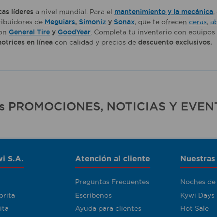
as líderes
a nivel mundial. Para el
mantenimiento y la mecánica
,
ribuidores de
Meguiars
,
Simoniz
y
Sonax
, que te ofrecen
ceras
,
a
on
General Tire
y
GoodYear
. Completa tu inventario con equipos
trices en línea
con calidad y precios de
descuento exclusivos.
ras PROMOCIONES, NOTICIAS Y EVEN
i S.A.
Atención al cliente
Nuestras
Preguntas Frecuentes
Noches de
orita
Escríbenos
Kywi Days
ita
Ayuda para clientes
Hot Sale