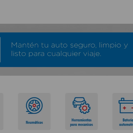
TÉRMINOS MÁS BUSCADOS
1
.
lamparas
2
.
ducha
3
.
silla
4
.
organizador
5
.
lampara
6
.
escritorio
7
.
cerradura
8
.
aspiradora
9
.
lavamanos
10
.
taladro