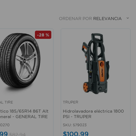
ORDENAR POR
RELEVANCIA
-
28 %
L TIRE
TRUPER
rápida
Vista rápida
ico 185/65R14 86T Alt
Hidrolavadora eléctrica 1800
neral - GENERAL TIRE
PSI - TRUPER
50270
SKU
:
579023
99
$
100
,
99
$
82
,
94