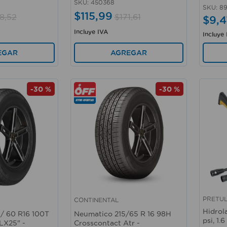
SKU
:
450368
SKU
:
89
$
115
,
99
18
,
52
$
171
,
61
$
9
,
4
Incluye IVA
Incluye
EGAR
AGREGAR
-
30 %
-
30 %
PRETU
CONTINENTAL
Vista rápida
Vista 
Hidrol
/ 60 R16 100T
Neumatico 215/65 R 16 98H
psi, 1.
LX25" -
Crosscontact Atr -