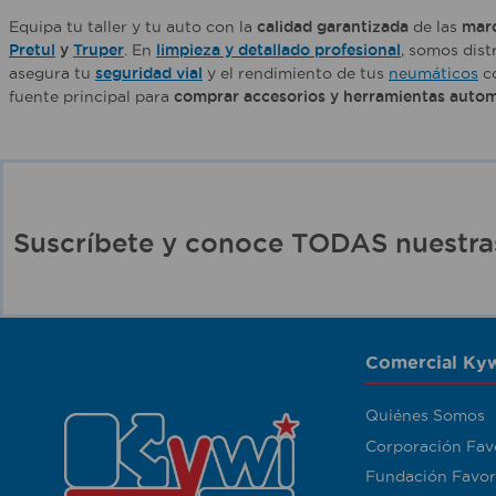
Equipa tu taller y tu auto con la
calidad garantizada
de las
marc
Pretul
y
Truper
. En
limpieza y detallado profesional
, somos dist
asegura tu
seguridad vial
y el rendimiento de tus
neumáticos
c
fuente principal para
comprar accesorios y herramientas automo
Suscríbete y conoce TODAS nuest
Comercial Kyw
Quiénes Somos
Corporación Fav
Fundación Favor