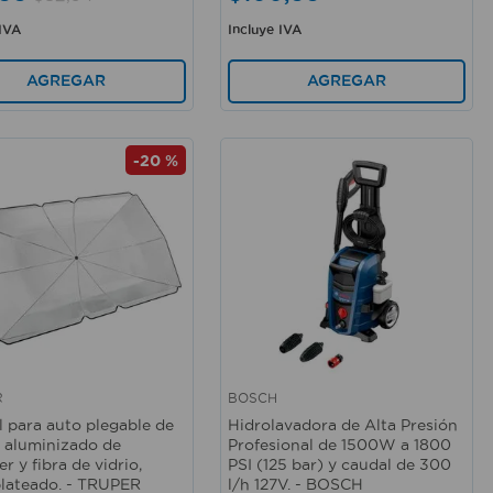
 IVA
Incluye IVA
AGREGAR
AGREGAR
-
20 %
R
BOSCH
rápida
Vista rápida
l para auto plegable de
Hidrolavadora de Alta Presión
 aluminizado de
Profesional de 1500W a 1800
er y fibra de vidrio,
PSI (125 bar) y caudal de 300
plateado. - TRUPER
l/h 127V. - BOSCH