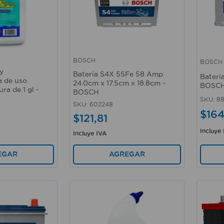
BOSCH
BOSCH
Vista rápida
Vista 
y
Batería S4X 55Fe 58 Amp
Bateri
a de uso
24.0cm x 17.5cm x 18.8cm -
BOSC
ura de 1 gl -
BOSCH
SKU
:
8
SKU
:
602248
$
16
$
121
,
81
Incluye
Incluye IVA
AGREGAR
EGAR