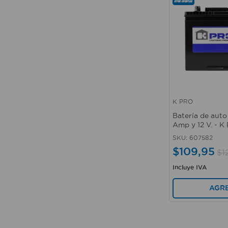
K PRO
Vista rápida
Batería de auto
Amp y 12 V. - K
SKU
:
607582
$
109
,
95
$
1
Incluye IVA
AGR