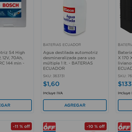
BATERIAS ECUADOR
BATER
Vista rápida
Vista 
triz S4 High
Agua destilada automotriz
Baterí
 12V, 70Ah,
desmineralizada para uso
X 170 
C 144 min -
múltiple 1 lt. - BATERIAS
livian
ECUADOR
ECUA
SKU
:
363731
SKU
:
76
$
1
,
60
$
133
Incluye IVA
Incluye
EGAR
AGREGAR
-
11 %
off
-
10 %
off