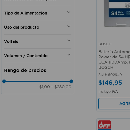
No
500
Si
880
Tipo de Alimentacion
650
Eléctrica
440
Uso del producto
275
Profesional
Voltaje
Automotriz
BOSCH
Vista rápida
Doméstico - Comercial -
12V
Batería Automo
Profesional
Volumen / Contenido
Power de 34 HP,
Automotriz - Comercial
CCA 1100Amp. R
500 ml
BOSCH
Automotriz - Talleres
1 lt
SKU
:
602949
440 ml
$
146
,
95
$1,00
–
$280,00
Incluye IVA
AGR