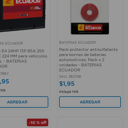
BATERIAS ECUADOR
IAS ECUADOR
rápida
Vista rápida
Pack protector antisulfatante
a E4 24HP 13P 85A 255
para bornes de baterías
X 224 MM para vehículos
automotrices; Pack x 2
os. - BATERIAS
unidades - BATERIAS
DOR
ECUADOR
7867
SKU
:
363758
,
95
$
1
,
95
 IVA
Incluye IVA
AGREGAR
AGREGAR
-
10 %
off