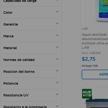
Capacidad de carga
144 min
Color
Blanco
Garantia
Negro
LAB
Rojo
Vista rápida
Si
Agua destilada 
Marca
Azul
desmineralizad
Transparente
múltiple ultra p
BOSCH
Dorado
LAB
Material
BATERIAS ECUADOR
Semitransparente
SKU
:
438359
TRUPER
ABS
Gris - Naranja
$
2
,
75
Normas de calidad
K PRO
Aluminio
Negro y Rojo
LAB
Incluye IVA
Latón
INEN
Negro - Azul
SIMONIZ
Posicion del borne
Metal
AGR
QUALCO
Hidrocarburos
Izquierda
MOTOREX
Agentes limpiadores
Potencia
Derecha
CYCLO
Acero - Polipropileno
Derecha - Izquierda
340
Agua destilada
Resistencia UV
Derecha I(-)D(+)
570
Lámina antisulfatante
460
Si
Polipropileno - Plomo
Resistente a la intemperie
600