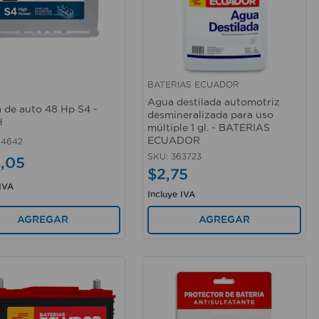
BATERIAS ECUADOR
rápida
Vista rápida
Agua destilada automotriz
a de auto 48 Hp S4 -
desmineralizada para uso
H
múltiple 1 gl. - BATERIAS
ECUADOR
84642
SKU
:
363723
4
,
05
$
2
,
75
 IVA
Incluye IVA
AGREGAR
AGREGAR