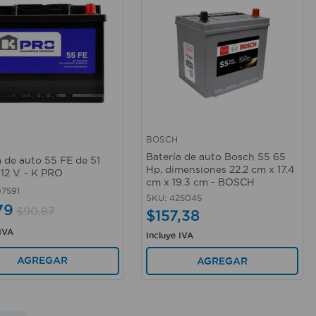
BOSCH
rápida
Vista rápida
Batería de auto Bosch S5 65
a de auto 55 FE de 51
Hp, dimensiones 22.2 cm x 17.4
12 V. - K PRO
cm x 19.3 cm - BOSCH
7591
SKU
:
425045
79
$
90
,
87
$
157
,
38
 IVA
Incluye IVA
AGREGAR
AGREGAR