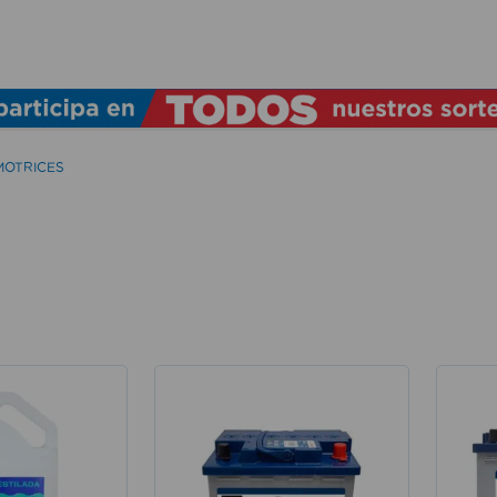
TÉRMINOS MÁS BUSCADOS
1
.
lamparas
2
.
ducha
MOTRICES
3
.
silla
4
.
organizador
5
.
lampara
6
.
escritorio
7
.
cerradura
8
.
aspiradora
9
.
lavamanos
10
.
taladro