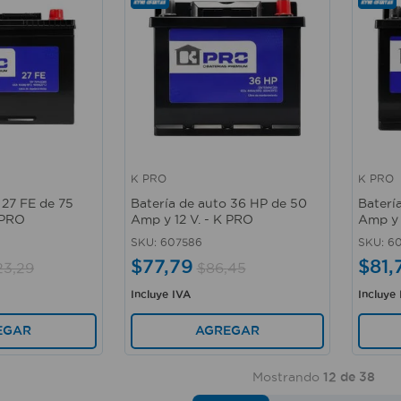
K PRO
K PRO
Vista rápida
Vista 
 27 FE de 75
Batería de auto 36 HP de 50
Baterí
 PRO
Amp y 12 V. - K PRO
Amp y 
SKU
:
607586
SKU
:
60
$
77
,
79
$
81
,
23
,
29
$
86
,
45
Incluye IVA
Incluye
EGAR
AGREGAR
Mostrando
12 de 38