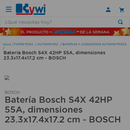
¿Qué necesitas hoy?
TÉRMINOS MÁS BUSCADOS
1
.
lamparas
FERRETERIA
AUTOMOTRIZ
BATERIAS Y ACCESORIOS AUTOMOTRICES
Batería Bosch S4X 42HP 55A, dimensiones
2
.
ducha
23.3x17.4x17.2 cm - BOSCH
3
.
silla
4
.
escritorio
5
.
lampara
BOSCH
6
.
organizador
Batería Bosch S4X 42HP
7
.
cerradura
55A, dimensiones
8
.
taladro
23.3x17.4x17.2 cm - BOSCH
9
.
aspiradora