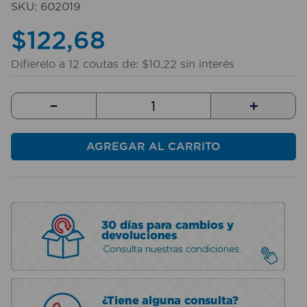
SKU
:
602019
10
.
sillas
$
122
,
68
Difierelo a
12
coutas de:
$
10
,
22
sin interés
－
＋
AGREGAR AL CARRITO