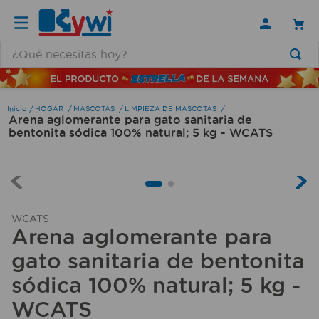
¿Qué necesitas hoy?
TÉRMINOS MÁS BUSCADOS
1
.
lamparas
HOGAR
MASCOTAS
LIMPIEZA DE MASCOTAS
Arena aglomerante para gato sanitaria de
2
.
ducha
bentonita sódica 100% natural; 5 kg - WCATS
3
.
silla
4
.
lampara
5
.
organizador
WCATS
6
.
escritorio
Arena aglomerante para
7
.
cerradura
gato sanitaria de bentonita
8
.
aspiradora
sódica 100% natural; 5 kg -
WCATS
9
.
fregadero