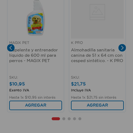
MAGIX PET
K PRO
Repelente y entrenador
Almohadilla sanitaria
líquido de 600 ml para
canina de 51 x 64 cm con
perros - MAGIX PET
cesped sintético. - K PRO
SKU
:
SKU
:
$
10
,
95
$
21
,
75
Exento IVA
Incluye IVA
Hasta
1
x
$
10
,
95
sin interés
Hasta
1
x
$
21
,
75
sin interés
AGREGAR
AGREGAR