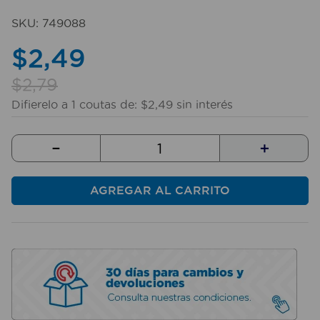
10
.
taladro
SKU
:
749088
$
2
,
49
$
2
,
79
Difierelo a
1
coutas de:
$
2
,
49
sin interés
－
＋
AGREGAR AL CARRITO