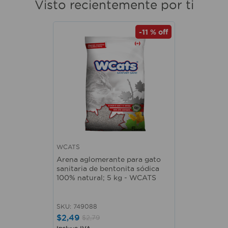
Visto recientemente por ti
-
11 %
off
WCATS
Arena aglomerante para gato
sanitaria de bentonita sódica
100% natural; 5 kg - WCATS
SKU
:
749088
$
2
,
49
$
2
,
79