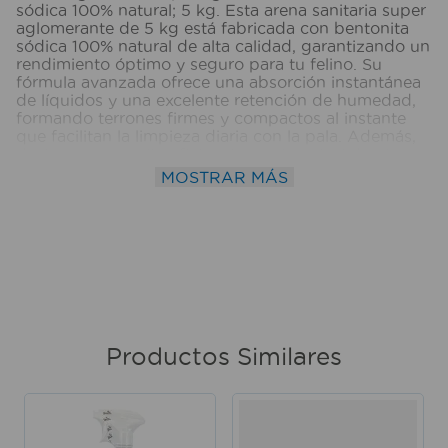
sódica 100% natural; 5 kg. Esta arena sanitaria super
aglomerante de 5 kg está fabricada con bentonita
sódica 100% natural de alta calidad, garantizando un
rendimiento óptimo y seguro para tu felino. Su
fórmula avanzada ofrece una absorción instantánea
de líquidos y una excelente retención de humedad,
formando terrones firmes y compactos al instante
que facilitan la limpieza diaria con la pala. Además,
destaca por su alta eficiencia en el control de olores
desagradables, manteniendo el entorno del arenero
MOSTRAR MÁS
fresco y limpio por más tiempo. Su práctica
presentación de 5 kg es ideal para un manejo
cómodo y un almacenamiento sencillo en el hogar.
Medidas del producto (Alt+Anch+Prof): 49 x 25 x 6
cm WCATS
Productos Similares