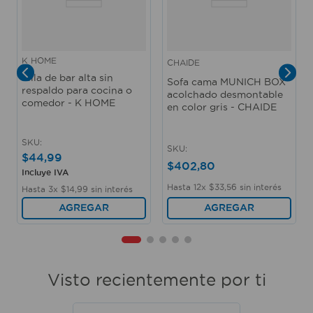
K HOME
CHAIDE
Silla de bar alta sin
Sofa cama MUNICH BOX
respaldo para cocina o
acolchado desmontable
comedor - K HOME
en color gris - CHAIDE
SKU
:
SKU
:
$
44
,
99
$
402
,
80
Incluye IVA
Hasta
12
x
$
33
,
56
sin interés
Hasta
3
x
$
14
,
99
sin interés
AGREGAR
AGREGAR
Visto recientemente por ti