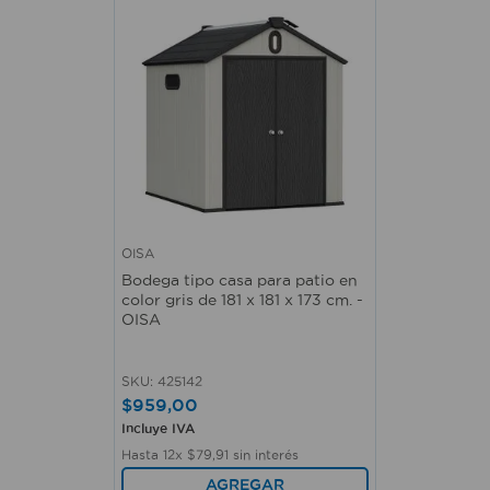
OISA
Bodega tipo casa para patio en
color gris de 181 x 181 x 173 cm. -
OISA
SKU
:
425142
$
959
,
00
Incluye IVA
Hasta
12
x
$
79
,
91
sin interés
AGREGAR