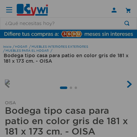
¿Qué necesitas hoy?
TÉRMINOS MÁS BUSCADOS
1
.
lamparas
HOGAR
MUEBLES INTERIORES EXTERIORES
MUEBLES PARA EL HOGAR
Bodega tipo casa para patio en color gris de 181 x
2
.
ducha
181 x 173 cm. - OISA
3
.
silla
4
.
lampara
5
.
escritorio
6
.
organizador
OISA
Bodega tipo casa para
7
.
aspiradora
patio en color gris de 181 x
8
.
cerradura
181 x 173 cm. - OISA
9
.
taladro