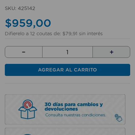
10
.
sillas
SKU
:
425142
$
959
,
00
Difierelo a
12
coutas de:
$
79
,
91
sin interés
－
＋
AGREGAR AL CARRITO