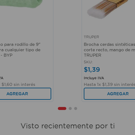
TRUPER
ápida
Vista rápida
o para rodillo de 9"
Brocha cerdas sintéticas
ra cualquier tipo de
corte recto, mango de m
 - BYP
TRUPER
SKU
:
$
1
,
39
VA
Incluye IVA
x
$
1
,
60
sin interés
Hasta
1
x
$
1
,
39
sin interé
AGREGAR
AGREGAR
Visto recientemente por ti