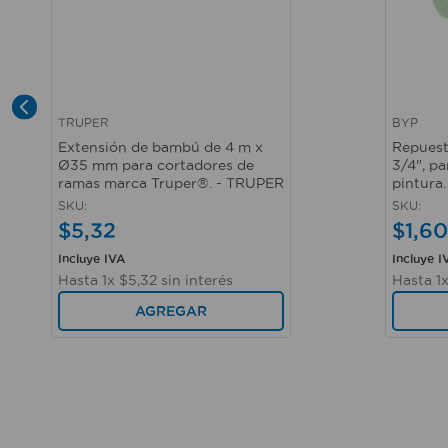
TRUPER
BYP
Vista rápida
Vista r
Extensión de bambú de 4 m x
Repuest
Ø35 mm para cortadores de
3/4", pa
ramas marca Truper®. - TRUPER
pintura.
SKU
:
SKU
:
$
5
,
32
$
1
,
60
Incluye IVA
Incluye I
Hasta
1
x
$
5
,
32
sin interés
Hasta
1
AGREGAR