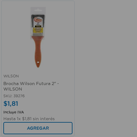
WILSON
Vista rápida
Brocha Wilson Futura 2" -
WILSON
SKU
:
39276
$
1
,
81
Incluye IVA
Hasta
1
x
$
1
,
81
sin interés
AGREGAR