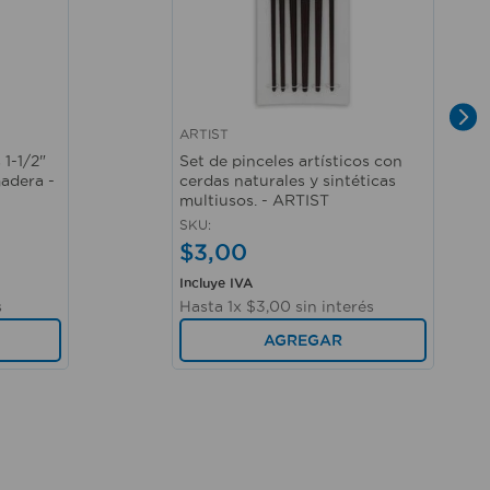
ARTIST
Vista rápida
 1-1/2"
Set de pinceles artísticos con
adera -
cerdas naturales y sintéticas
multiusos. - ARTIST
SKU
:
$
3
,
00
Incluye IVA
s
Hasta
1
x
$
3
,
00
sin interés
AGREGAR