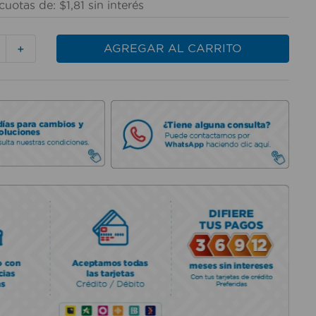
cuotas de:
$
1
,
81
sin interés
AGREGAR AL CARRITO
＋