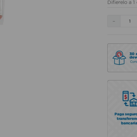
Difierelo a
1
－