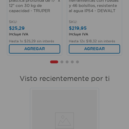
plástica profunda de 17" x
herramientas con ruedas
12" con 30 kg de
y 46 bolsillos, resistente
capacidad - TRUPER
al agua IP54 - DEWALT
SKU
:
SKU
:
$
25
,
29
$
219
,
95
Incluye IVA
Incluye IVA
Hasta
1
x
$
25
,
29
sin interés
Hasta
12
x
$
18
,
32
sin interés
AGREGAR
AGREGAR
Visto recientemente por ti