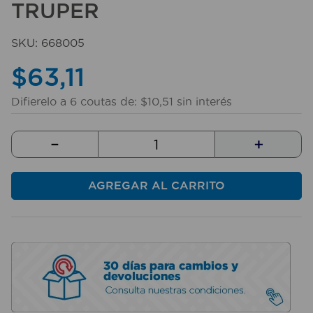
TRUPER
10
.
taladro
SKU
:
668005
$
63
,
11
Difierelo a
6
coutas de:
$
10
,
51
sin interés
－
＋
AGREGAR AL CARRITO