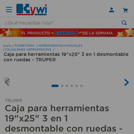
¿Qué necesitas hoy?
TÉRMINOS MÁS BUSCADOS
1
.
lamparas
FERRETERIA
HERRAMIENTAS MANUALES
CAJAS PARA HERRAMIENTAS
Caja para herramientas 19"x25" 3 en 1 desmontable
2
.
ducha
con ruedas - TRUPER
3
.
silla
4
.
organizador
5
.
lampara
6
.
escritorio
TRUPER
Caja para herramientas
7
.
cerradura
19"x25" 3 en 1
8
.
aspiradora
desmontable con ruedas -
9
.
lavamanos