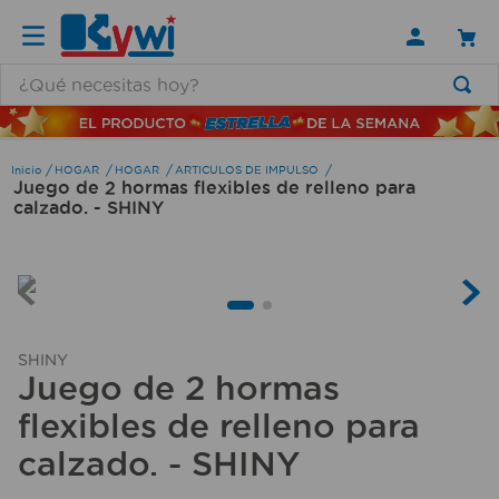
¿Qué necesitas hoy?
TÉRMINOS MÁS BUSCADOS
1
.
lamparas
HOGAR
HOGAR
ARTICULOS DE IMPULSO
Juego de 2 hormas flexibles de relleno para
2
.
ducha
calzado. - SHINY
3
.
silla
4
.
escritorio
5
.
lampara
6
.
organizador
SHINY
Juego de 2 hormas
7
.
cerradura
flexibles de relleno para
8
.
taladro
calzado. - SHINY
9
.
aspiradora