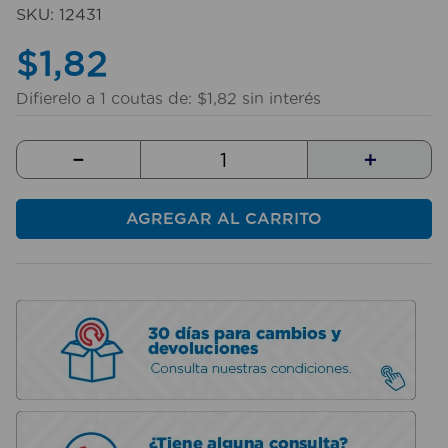
10
.
sillas
SKU
:
12431
$
1
,
82
Difierelo a
1
coutas de:
$
1
,
82
sin interés
－
＋
AGREGAR AL CARRITO