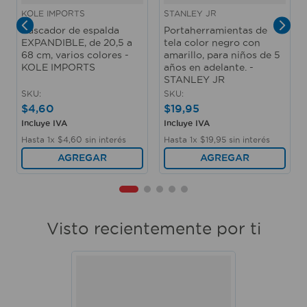
KOLE IMPORTS
STANLEY JR
Rascador de espalda
Portaherramientas de
EXPANDIBLE, de 20,5 a
tela color negro con
68 cm, varios colores -
amarillo, para niños de 5
KOLE IMPORTS
años en adelante. -
STANLEY JR
SKU
:
SKU
:
$
4
,
60
$
19
,
95
Incluye IVA
Incluye IVA
Hasta
1
x
$
4
,
60
sin interés
Hasta
1
x
$
19
,
95
sin interés
AGREGAR
AGREGAR
Visto recientemente por ti