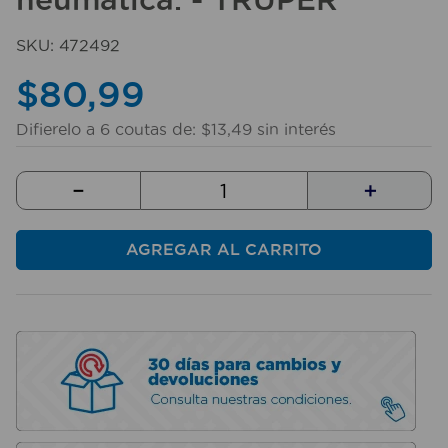
10
.
taladro
SKU
:
472492
$
80
,
99
Difierelo a
6
coutas de:
$
13
,
49
sin interés
－
＋
AGREGAR AL CARRITO