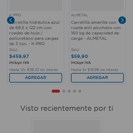
K PRO
ALMETAL
Carretilla hidráulica azul
Carretilla amarilla con
de 68,5 x 122 cm con
rueda anti pinchazo con
ruedas de hule /
160 kg de capacidad de
poliuretano para cargas
carga - ALMETAL
de 3 ton. - K PRO
SKU
:
SKU
:
$
459
,
97
$
59
,
90
Incluye IVA
Incluye IVA
Hasta
12
x
$
38
,
33
sin interés
Hasta
3
x
$
19
,
96
sin interés
AGREGAR
AGREGAR
Visto recientemente por ti