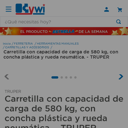
¿Qué necesitas hoy?
TÉRMINOS MÁS BUSCADOS
1
.
lamparas
FERRETERIA
HERRAMIENTAS MANUALES
CARRETILLAS Y ACCESORIOS
Carretilla con capacidad de carga de 580 kg, con
2
.
ducha
concha plástica y rueda neumática. - TRUPER
3
.
silla
4
.
lampara
5
.
organizador
TRUPER
6
.
escritorio
Carretilla con capacidad de
7
.
cerradura
carga de 580 kg, con
8
.
aspiradora
concha plástica y rueda
9
.
fregadero
neumática. - TRUPER