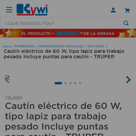
¿Qué necesitas hoy?
TÉRMINOS MÁS BUSCADOS
1
.
lamparas
FERRETERIA
HERRAMIENTAS MANUALES
CAUTINES
Cautín eléctrico de 60 W, tipo lapiz para trabajo
2
.
ducha
pesado Incluye puntas para cautín - TRUPER
3
.
silla
4
.
escritorio
5
.
lampara
6
.
organizador
TRUPER
Cautín eléctrico de 60 W,
7
.
cerradura
tipo lapiz para trabajo
8
.
taladro
pesado Incluye puntas
9
.
aspiradora