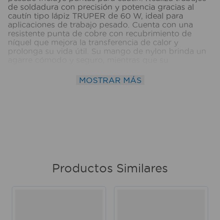
de soldadura con precisión y potencia gracias al
cautín tipo lápiz TRUPER de 60 W, ideal para
aplicaciones de trabajo pesado. Cuenta con una
resistente punta de cobre con recubrimiento de
níquel que mejora la transferencia de calor y
prolonga su vida útil. Su mango de nylon brinda un
agarre cómodo y seguro, mientras que su
temperatura máxima de 460 °C permite un
desempeño eficiente en diversas tareas. Incluye
MOSTRAR MÁS
cable de 1,10 m para mayor comodidad de uso. Ⓘ
Imágenes referenciales. Medidas del producto
(Alt+Anch+Prof): 24 x 3 x 3 cm TRUPER
Productos Similares