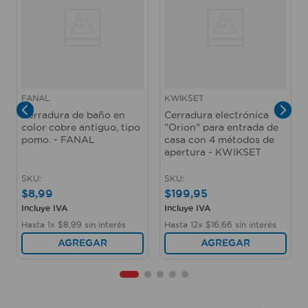
FANAL
KWIKSET
Cerradura de baño en
Cerradura electrónica
color cobre antiguo, tipo
"Orion" para entrada de
pomo. - FANAL
casa con 4 métodos de
apertura - KWIKSET
SKU
:
SKU
:
$
8
,
99
$
199
,
95
Incluye IVA
Incluye IVA
Hasta
1
x
$
8
,
99
sin interés
Hasta
12
x
$
16
,
66
sin interés
AGREGAR
AGREGAR