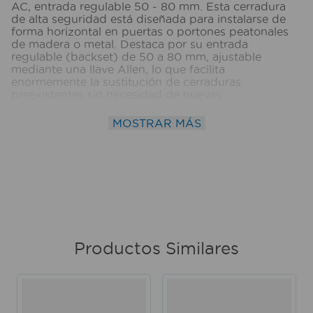
AC, entrada regulable 50 - 80 mm. Esta cerradura
de alta seguridad está diseñada para instalarse de
forma horizontal en puertas o portones peatonales
de madera o metal. Destaca por su entrada
regulable (backset) de 50 a 80 mm, ajustable
mediante una llave Allen, lo que facilita
enormemente la sustitución de cerraduras
preexistentes sin necesidad de nuevas
perforaciones. Su sistema de doble bobina
sustituible distribuye la carga eléctrica de manera
MOSTRAR MÁS
uniforme para prolongar la vida útil del mecanismo.
Cuenta con un pestillo de latón macizo
autobloqueante y un recibidor metálico regulable en
altura para compensar dilataciones por cambios
climáticos. Funciona con una tensión estándar de
12V C.A. y ofrece una alta resistencia a la intemperie.
Incluye 3 llaves de latón niquelado con perfil Viro.
Cilindro interior fijo – exterior fijo. Medidas del
producto (Alt+Anch+Prof): 10,3 x 17 x 4 cm VIRO
Productos Similares