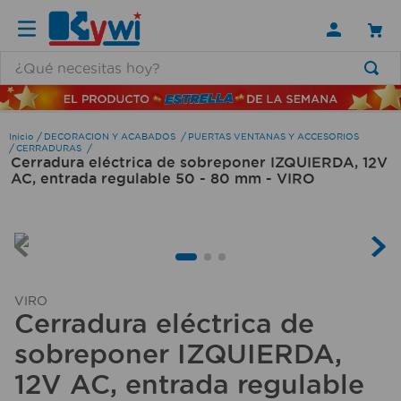
¿Qué necesitas hoy?
TÉRMINOS MÁS BUSCADOS
1
.
lamparas
DECORACION Y ACABADOS
PUERTAS VENTANAS Y ACCESORIOS
CERRADURAS
Cerradura eléctrica de sobreponer IZQUIERDA, 12V
2
.
ducha
AC, entrada regulable 50 - 80 mm - VIRO
3
.
silla
4
.
lampara
5
.
escritorio
6
.
organizador
VIRO
Cerradura eléctrica de
7
.
aspiradora
sobreponer IZQUIERDA,
8
.
cerradura
12V AC, entrada regulable
9
.
taladro