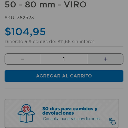
50 - 80 mm - VIRO
10
.
sillas
SKU
:
382523
$
104
,
95
Difierelo a
9
coutas de:
$
11
,
66
sin interés
－
＋
AGREGAR AL CARRITO