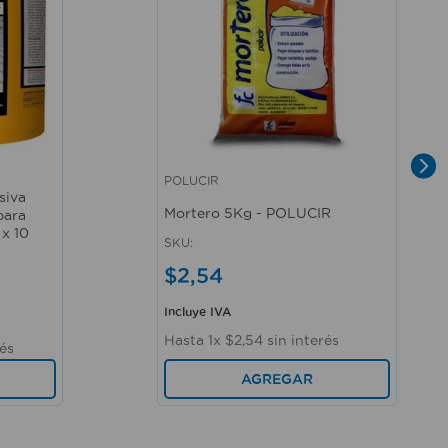
POLUCIR
Vista rápida
siva
Mortero 5Kg - POLUCIR
para
 x 10
SKU
:
$
2
,
54
Incluye IVA
Hasta
1
x
$
2
,
54
sin interés
rés
AGREGAR