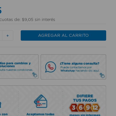
5
cuotas de:
$
9
,
05
sin interés
AGREGAR AL CARRITO
＋