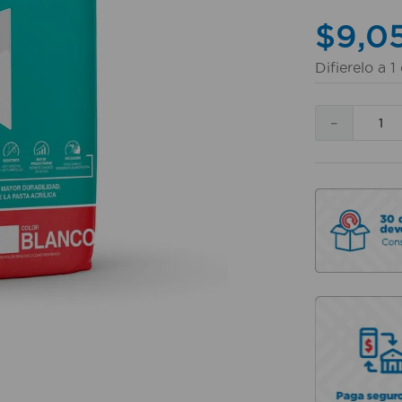
$
9
,
0
Difierelo a
1
－