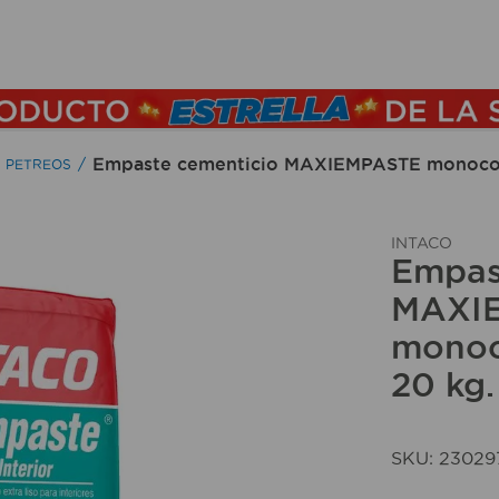
TÉRMINOS MÁS BUSCADOS
1
.
lamparas
2
.
ducha
Empaste cementicio MAXIEMPASTE monocomp
S PETREOS
3
.
silla
4
.
lampara
INTACO
Empas
5
.
escritorio
MAXI
6
.
organizador
monoc
7
.
aspiradora
20 kg.
8
.
cerradura
9
.
taladro
SKU
:
23029
10
.
sillas