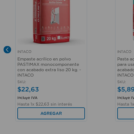
INTACO
INTACO
Vista rápida
Vista r
Empaste acrílico en polvo
Pasta ac
PASTIMAX monocomponente
para us
con acabado extra liso 20 kg. -
acabado 
INTACO
INTACO
SKU
:
SKU
:
$
22
,
63
$
5
,
8
Incluye IVA
Incluye I
Hasta
1
x
$
22
,
63
sin interés
Hasta
1
AGREGAR