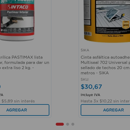
SIKA
ápida
Vista rápida
rílica PASTIMAX lista
Cinta asfáltica autoadhe
ar, formulada para dar un
Multiseal 702 Universal 
extra liso 2 kg. -
sellado de techos 20 cm
metros - SIKA
SKU
:
9
$
30
,
67
VA
Incluye IVA
x
$
5
,
89
sin interés
Hasta
3
x
$
10
,
22
sin inte
AGREGAR
AGREGAR