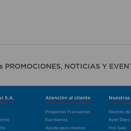
ras PROMOCIONES, NOTICIAS Y EVEN
i S.A.
Atención al cliente
Nuestras
Preguntas Frecuentes
Noches de
orita
Escríbenos
Kywi Days
ita
Ayuda para clientes
Hot Sale