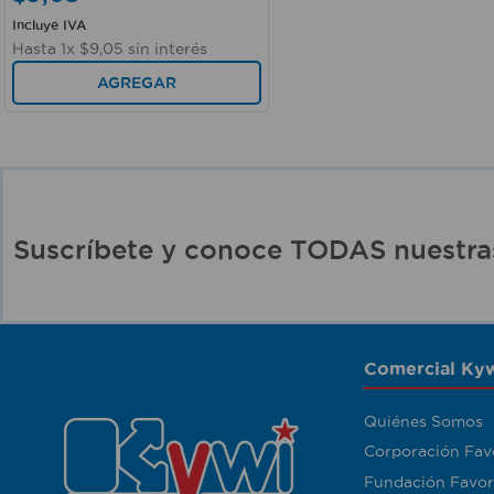
Incluye IVA
Hasta
1
x
$
9
,
05
sin interés
AGREGAR
Suscríbete y conoce TODAS nuest
Comercial Kyw
Quiénes Somos
Corporación Fav
Fundación Favor