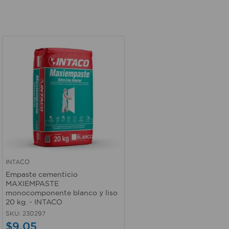
INTACO
Vista rápida
Empaste cementicio
MAXIEMPASTE
monocomponente blanco y liso
20 kg. - INTACO
SKU
:
230297
$
9
,
05