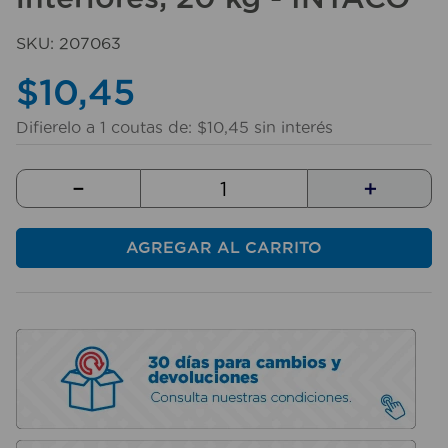
10
.
sillas
SKU
:
207063
$
10
,
45
Difierelo a
1
coutas de:
$
10
,
45
sin interés
－
＋
AGREGAR AL CARRITO