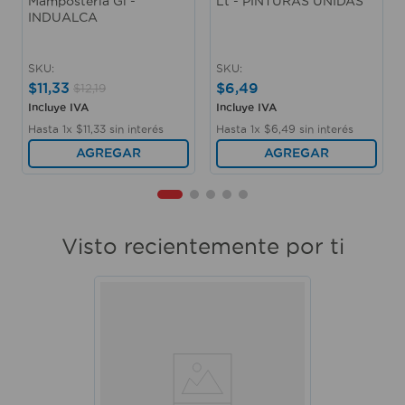
Mamposteria Gl -
Lt - PINTURAS UNIDAS
INDUALCA
SKU
:
SKU
:
$
11
,
33
$
6
,
49
$
12
,
19
Incluye IVA
Incluye IVA
Hasta
1
x
$
11
,
33
sin interés
Hasta
1
x
$
6
,
49
sin interés
AGREGAR
AGREGAR
Visto recientemente por ti