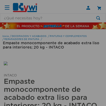
¿Qué necesitas hoy?
TÉRMINOS MÁS BUSCADOS
1
.
lamparas
DECORACION Y ACABADOS
PINTURAS Y COMPLEMENTOS
REPARADORES DE PINTURA
Empaste monocomponente de acabado extra liso
2
.
ducha
para interiores; 20 kg - INTACO
3
.
silla
4
.
escritorio
5
.
lampara
INTACO
6
.
organizador
Empaste
7
.
cerradura
monocomponente de
8
.
taladro
acabado extra liso para
9
.
aspiradora
interiores; 20 kg - INTACO