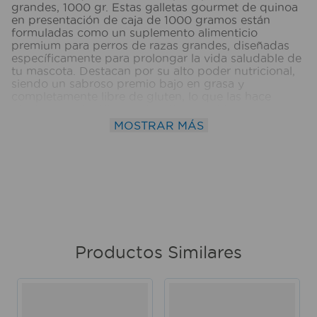
grandes, 1000 gr. Estas galletas gourmet de quinoa
en presentación de caja de 1000 gramos están
formuladas como un suplemento alimenticio
premium para perros de razas grandes, diseñadas
específicamente para prolongar la vida saludable de
tu mascota. Destacan por su alto poder nutricional,
siendo un sabroso premio bajo en grasa y
completamente libre de gluten, lo que las hace
ideales para facilitar la digestión y cuidar estómagos
sensibles. Su consumo regular contribuye a mejorar
MOSTRAR MÁS
y fortalecer el sistema inmune, aportando vitalidad,
energía, salud integral y belleza al pelaje. Son el
snack saludable y perfecto para recompensar el
buen comportamiento diario de tu perro. Medidas
del producto (Alt+Anch+Prof): 27,5 x 21,5 x 7 cm
SNACKERY
Productos Similares