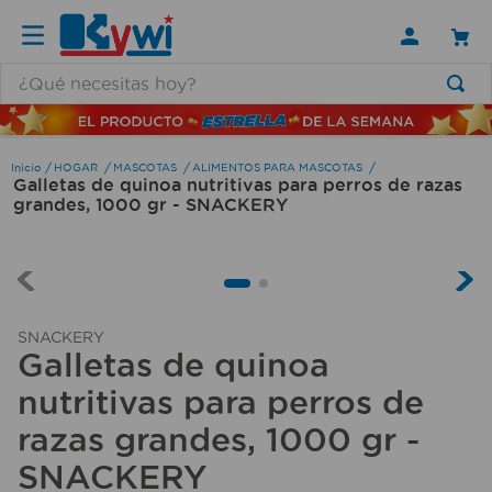
¿Qué necesitas hoy?
TÉRMINOS MÁS BUSCADOS
1
.
lamparas
HOGAR
MASCOTAS
ALIMENTOS PARA MASCOTAS
Galletas de quinoa nutritivas para perros de razas
2
.
ducha
grandes, 1000 gr - SNACKERY
3
.
silla
4
.
lampara
5
.
escritorio
SNACKERY
6
.
organizador
Galletas de quinoa
7
.
aspiradora
nutritivas para perros de
8
.
cerradura
razas grandes, 1000 gr -
SNACKERY
9
.
taladro