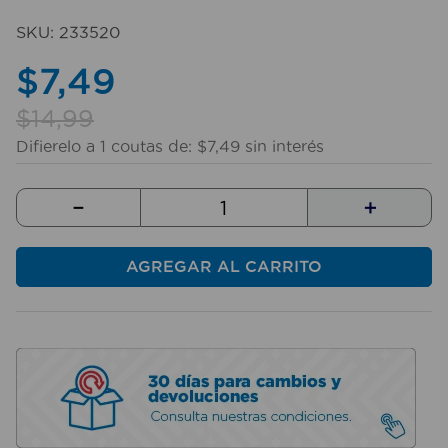
10
.
sillas
SKU
:
233520
$
7
,
49
$
14
,
99
Difierelo a
1
coutas de:
$
7
,
49
sin interés
－
＋
AGREGAR AL CARRITO