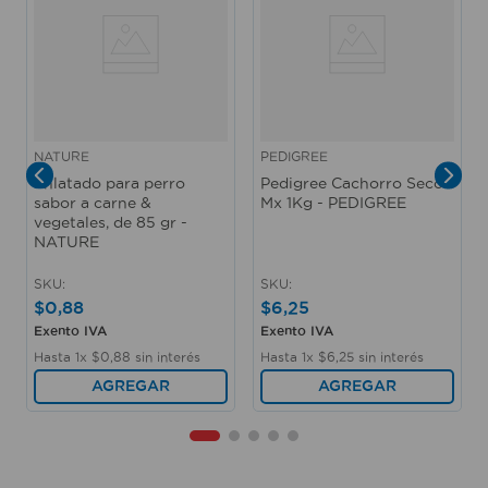
NATURE
PEDIGREE
Enlatado para perro
Pedigree Cachorro Seco
sabor a carne &
Mx 1Kg - PEDIGREE
vegetales, de 85 gr -
NATURE
SKU
:
SKU
:
$
0
,
88
$
6
,
25
Exento IVA
Exento IVA
Hasta
1
x
$
0
,
88
sin interés
Hasta
1
x
$
6
,
25
sin interés
AGREGAR
AGREGAR