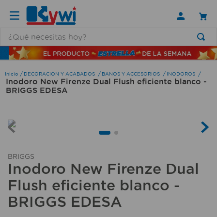
¿Qué necesitas hoy?
TÉRMINOS MÁS BUSCADOS
1
.
lamparas
DECORACION Y ACABADOS
BANOS Y ACCESORIOS
INODOROS
Inodoro New Firenze Dual Flush eficiente blanco -
2
.
ducha
BRIGGS EDESA
3
.
silla
4
.
lampara
5
.
organizador
6
.
escritorio
BRIGGS
Inodoro New Firenze Dual
7
.
cerradura
Flush eficiente blanco -
8
.
aspiradora
BRIGGS EDESA
9
.
fregadero