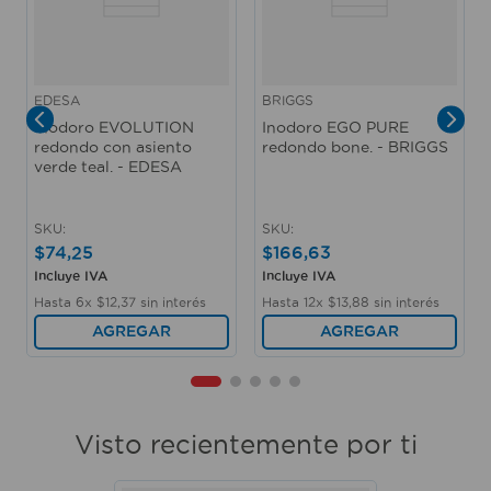
EDESA
BRIGGS
Inodoro EVOLUTION
Inodoro EGO PURE
redondo con asiento
redondo bone. - BRIGGS
verde teal. - EDESA
SKU
:
SKU
:
$
74
,
25
$
166
,
63
Incluye IVA
Incluye IVA
Hasta
6
x
$
12
,
37
sin interés
Hasta
12
x
$
13
,
88
sin interés
AGREGAR
AGREGAR
Visto recientemente por ti