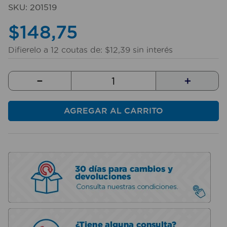
10
.
taladro
SKU
:
201519
$
148
,
75
Difierelo a
12
coutas de:
$
12
,
39
sin interés
－
＋
AGREGAR AL CARRITO