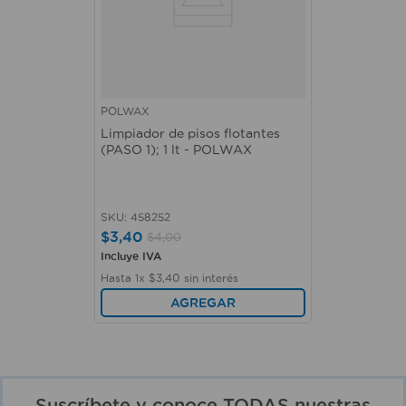
POLWAX
Limpiador de pisos flotantes
(PASO 1); 1 lt - POLWAX
SKU
:
458252
$
3
,
40
$
4
,
00
Incluye IVA
Hasta
1
x
$
3
,
40
sin interés
AGREGAR
Suscríbete y conoce TODAS nuestras