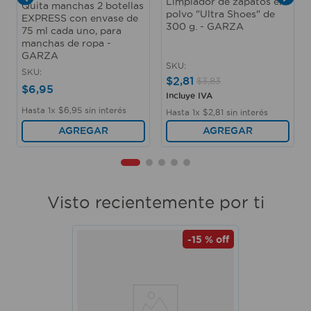
Limpiador de zapatos en
Quita manchas 2 botellas
polvo "Ultra Shoes" de
EXPRESS con envase de
300 g. - GARZA
75 ml cada uno, para
manchas de ropa -
GARZA
SKU
:
SKU
:
$
2
,
81
$
3
,
83
$
6
,
95
Incluye IVA
Hasta
1
x
$
6
,
95
sin interés
Hasta
1
x
$
2
,
81
sin interés
AGREGAR
AGREGAR
Visto recientemente por ti
-
15 %
off