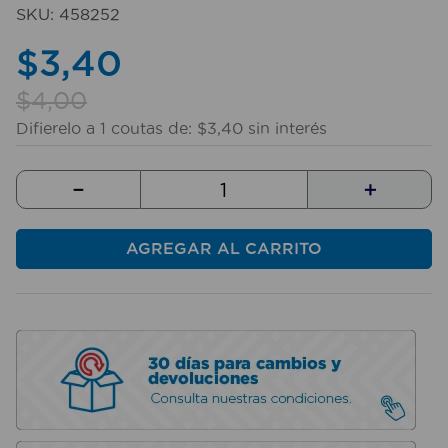
10
.
taladro
SKU
:
458252
$
3
,
40
$
4
,
00
Difierelo a
1
coutas de:
$
3
,
40
sin interés
－
＋
AGREGAR AL CARRITO