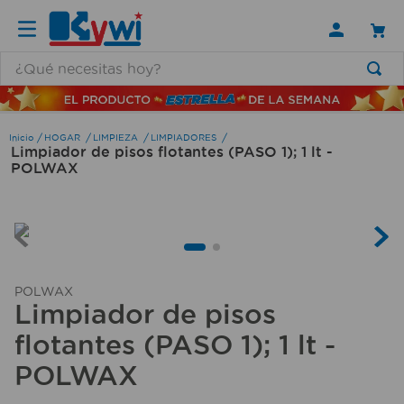
¿Qué necesitas hoy?
TÉRMINOS MÁS BUSCADOS
1
.
lamparas
HOGAR
LIMPIEZA
LIMPIADORES
Limpiador de pisos flotantes (PASO 1); 1 lt -
2
.
ducha
POLWAX
3
.
silla
4
.
lampara
5
.
organizador
6
.
escritorio
POLWAX
Limpiador de pisos
7
.
cerradura
flotantes (PASO 1); 1 lt -
8
.
aspiradora
POLWAX
9
.
fregadero