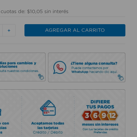
cuotas de:
$
10
,
05
sin interés
AGREGAR AL CARRITO
＋