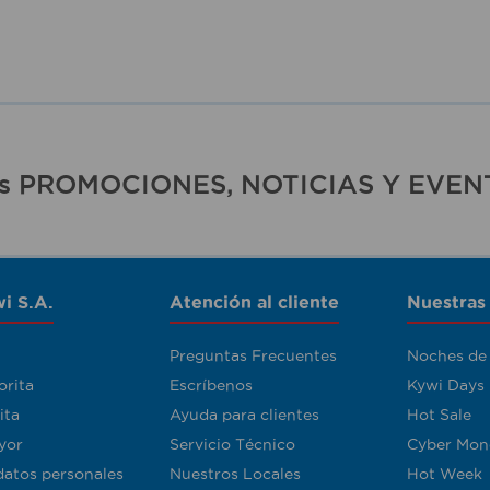
ras PROMOCIONES, NOTICIAS Y EVEN
i S.A.
Atención al cliente
Nuestras
Preguntas Frecuentes
Noches de
orita
Escríbenos
Kywi Days
ita
Ayuda para clientes
Hot Sale
yor
Servicio Técnico
Cyber Mon
datos personales
Nuestros Locales
Hot Week