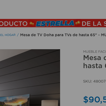
TÉRMINOS MÁS BUSCADOS
1
.
lamparas
2
.
ducha
Mesa de TV Doha para TVs de hasta 65" - 
 EL HOGAR
3
.
silla
4
.
organizador
MUEBLE FACI
Mesa 
5
.
lampara
hasta
6
.
escritorio
7
.
cerradura
SKU
:
48007
8
.
aspiradora
9
.
lavamanos
$
90
,
10
.
taladro