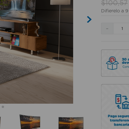
$
100
,
57
Difierelo a
9
－