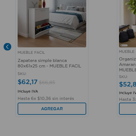
MUEBLE 
MUEBLE FACIL
Vista rápida
Vista r
Organiz
Zapatera simple blanca
Amaranto
80x61x25 cm - MUEBLE FACIL
MUEBLE
SKU
:
SKU
:
$
62
,
17
$
66
,
85
$
52
,
Incluye IVA
Incluye I
Hasta
6
x
$
10
,
36
sin interés
Hasta
3
AGREGAR