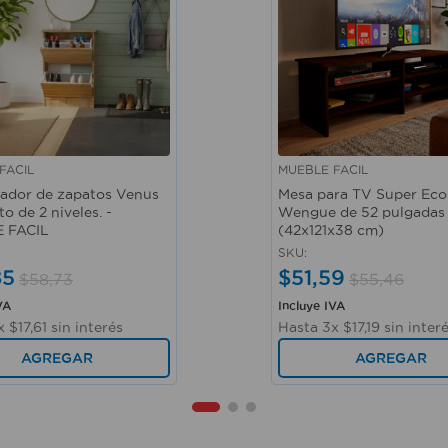
FACIL
MUEBLE FACIL
ápida
Vista rápida
ador de zapatos Venus
Mesa para TV Super Eco
 de 2 niveles. -
Wengue de 52 pulgadas
 FACIL
(42x121x38 cm)
SKU
:
85
$
51
,
59
$
58
,
73
$
55
,
46
VA
Incluye IVA
x
$
17
,
61
sin interés
Hasta
3
x
$
17
,
19
sin inter
AGREGAR
AGREGAR