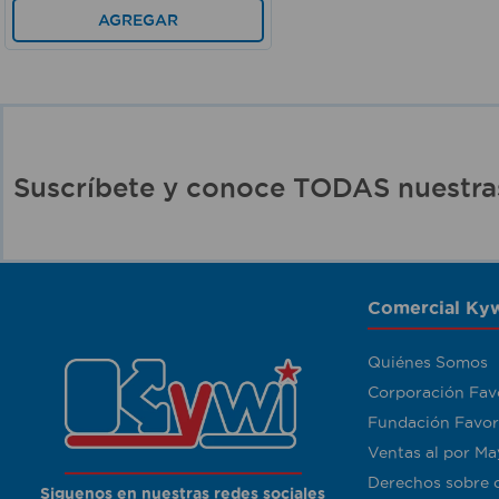
AGREGAR
Suscríbete y conoce TODAS nuest
Comercial Kyw
Quiénes Somos
Corporación Fav
Fundación Favor
Ventas al por Ma
Derechos sobre 
Siguenos en nuestras redes sociales