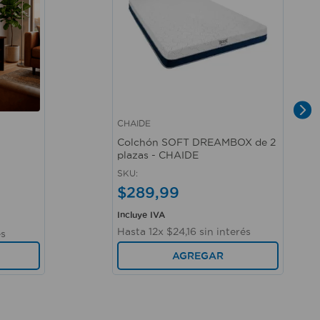
CHAIDE
Vista rápida
Colchón SOFT DREAMBOX de 2
plazas - CHAIDE
SKU
:
$
289
,
99
Incluye IVA
Hasta
12
x
$
24
,
16
sin interés
és
AGREGAR