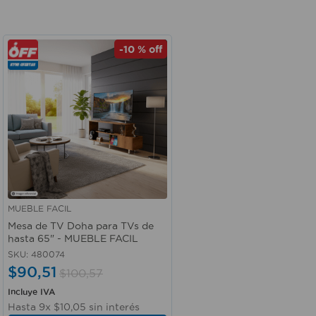
-
10 %
off
MUEBLE FACIL
Vista rápida
Mesa de TV Doha para TVs de
hasta 65" - MUEBLE FACIL
SKU
:
480074
$
90
,
51
$
100
,
57
Incluye IVA
Hasta
9
x
$
10
,
05
sin interés