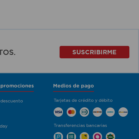
TOS.
SUSCRIBIRME
 promociones
Medios de pago
Tarjetas de crédito y débito
 descuento
Transferencias bancarias
day