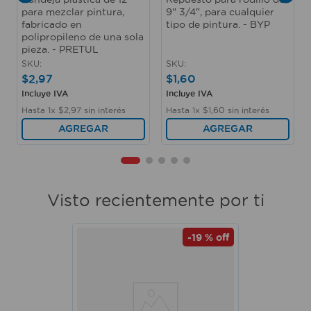
para mezclar pintura,
9" 3/4", para cualquier
fabricado en
tipo de pintura. - BYP
polipropileno de una sola
pieza. - PRETUL
SKU
:
SKU
:
$
2
,
97
$
1
,
60
Incluye IVA
Incluye IVA
Hasta
1
x
$
2
,
97
sin interés
Hasta
1
x
$
1
,
60
sin interés
AGREGAR
AGREGAR
Visto recientemente por ti
-
19 %
off