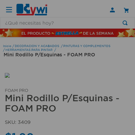
¿Qué necesitas hoy?
TÉRMINOS MÁS BUSCADOS
1
.
lamparas
DECORACION Y ACABADOS
PINTURAS Y COMPLEMENTOS
HERRAMIENTAS PARA PINTAR
Mini Rodillo P/Esquinas - FOAM PRO
2
.
ducha
3
.
silla
4
.
organizador
5
.
lampara
FOAM PRO
Mini Rodillo P/Esquinas -
6
.
escritorio
FOAM PRO
7
.
cerradura
8
.
aspiradora
SKU
:
3409
9
.
lavamanos