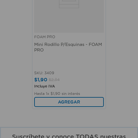
FOAM PRO
Mini Rodillo P/Esquinas - FOAM
PRO
SKU
:
3409
$
1
,
90
$
2
,
34
Incluye IVA
Hasta
1
x
$
1
,
90
sin interés
AGREGAR
Suscríbete y conoce TODAS nuestras