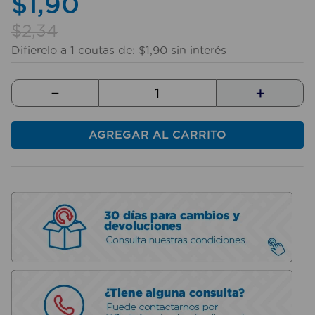
$
1
,
90
10
.
taladro
$
2
,
34
Difierelo a
1
coutas de:
$
1
,
90
sin interés
－
＋
AGREGAR AL CARRITO