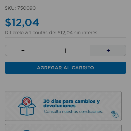
10
.
fregadero
SKU
:
750090
$
12
,
04
Difierelo a
1
coutas de:
$
12
,
04
sin interés
－
＋
AGREGAR AL CARRITO