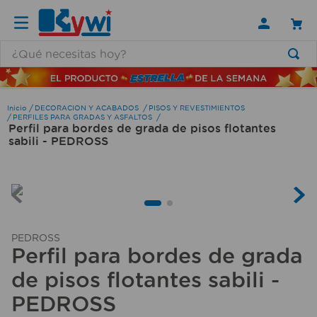
¿Qué necesitas hoy?
TÉRMINOS MÁS BUSCADOS
1
.
lamparas
DECORACION Y ACABADOS
PISOS Y REVESTIMIENTOS
PERFILES PARA GRADAS Y ASFALTOS
Perfil para bordes de grada de pisos flotantes
2
.
ducha
sabili - PEDROSS
3
.
silla
4
.
lampara
5
.
organizador
6
.
escritorio
PEDROSS
Perfil para bordes de grada
7
.
aspiradora
de pisos flotantes sabili -
8
.
taladro
PEDROSS
9
.
cerradura