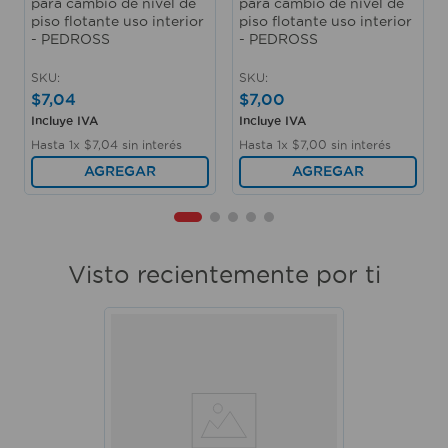
para cambio de nivel de
para cambio de nivel de
piso flotante uso interior
piso flotante uso interior
- PEDROSS
- PEDROSS
SKU
:
SKU
:
$
7
,
04
$
7
,
00
Incluye IVA
Incluye IVA
Hasta
1
x
$
7
,
04
sin interés
Hasta
1
x
$
7
,
00
sin interés
AGREGAR
AGREGAR
Visto recientemente por ti