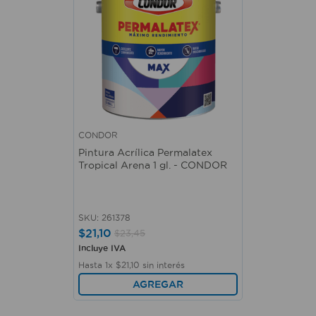
CONDOR
Pintura Acrílica Permalatex
Tropical Arena 1 gl. - CONDOR
SKU
:
261378
$
21
,
10
$
23
,
45
Incluye IVA
Hasta
1
x
$
21
,
10
sin interés
AGREGAR