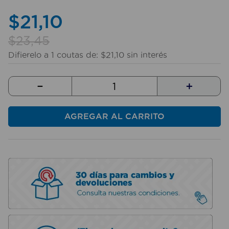
10
.
taladro
$
21
,
10
$
23
,
45
Difierelo a
1
coutas de:
$
21
,
10
sin interés
－
＋
AGREGAR AL CARRITO