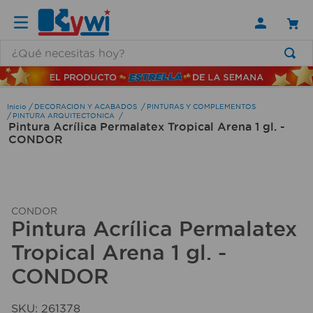
¿Qué necesitas hoy?
TÉRMINOS MÁS BUSCADOS
1
.
lamparas
DECORACION Y ACABADOS
PINTURAS Y COMPLEMENTOS
PINTURA ARQUITECTONICA
Pintura Acrílica Permalatex Tropical Arena 1 gl. -
2
.
ducha
CONDOR
3
.
silla
4
.
lampara
5
.
organizador
CONDOR
Pintura Acrílica Permalatex
6
.
escritorio
Tropical Arena 1 gl. -
7
.
cerradura
CONDOR
8
.
aspiradora
9
.
fregadero
SKU
:
261378