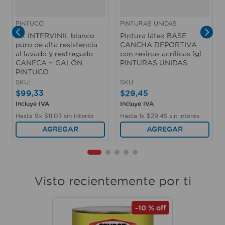
PINTUCO
PINTURAS UNIDAS
Kit INTERVINIL blanco
Pintura látex BASE
puro de alta resistencia
CANCHA DEPORTIVA
al lavado y restregado
con resinas acrílicas 1gl. -
CANECA + GALÓN. -
PINTURAS UNIDAS
PINTUCO
SKU
:
SKU
:
$
99
,
33
$
29
,
45
Incluye IVA
Incluye IVA
Hasta
9
x
$
11
,
03
sin interés
Hasta
1
x
$
29
,
45
sin interés
AGREGAR
AGREGAR
Visto recientemente por ti
-
10 %
off