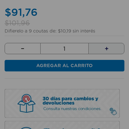
10
.
taladro
$
91
,
76
$
101
,
96
Difierelo a
9
coutas de:
$
10
,
19
sin interés
－
＋
AGREGAR AL CARRITO