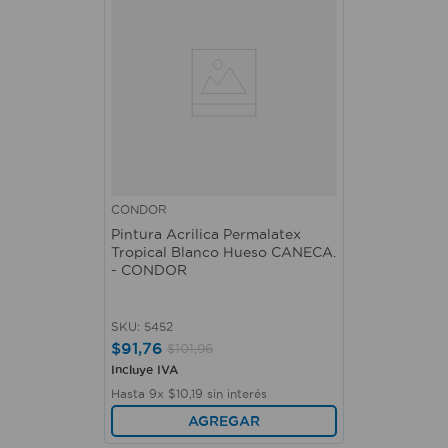
CONDOR
Pintura Acrilica Permalatex
Tropical Blanco Hueso CANECA.
- CONDOR
SKU
:
5452
$
91
,
76
$
101
,
96
Incluye IVA
Hasta
9
x
$
10
,
19
sin interés
AGREGAR