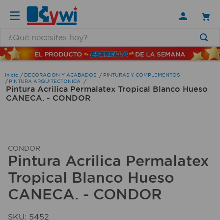
¿Qué necesitas hoy?
TÉRMINOS MÁS BUSCADOS
1
.
lamparas
DECORACION Y ACABADOS
PINTURAS Y COMPLEMENTOS
PINTURA ARQUITECTONICA
Pintura Acrilica Permalatex Tropical Blanco Hueso
2
.
ducha
CANECA. - CONDOR
3
.
silla
4
.
organizador
5
.
lampara
CONDOR
Pintura Acrilica Permalatex
6
.
escritorio
Tropical Blanco Hueso
7
.
cerradura
CANECA. - CONDOR
8
.
aspiradora
9
.
lavamanos
SKU
:
5452