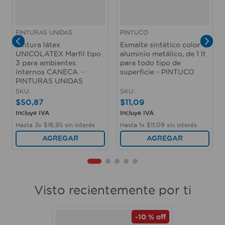
PINTURAS UNIDAS
PINTUCO
Pintura látex
Esmalte sintético color
UNICOLATEX Marfil tipo
aluminio metálico, de 1 lt
3 para ambientes
para todo tipo de
internos CANECA. -
superficie - PINTUCO
PINTURAS UNIDAS
SKU
:
SKU
:
$
50
,
87
$
11
,
09
Incluye IVA
Incluye IVA
Hasta
3
x
$
16
,
95
sin interés
Hasta
1
x
$
11
,
09
sin interés
AGREGAR
AGREGAR
Visto recientemente por ti
-
10 %
off