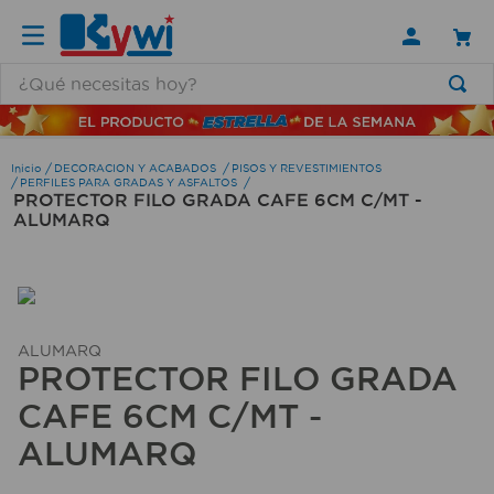
¿Qué necesitas hoy?
TÉRMINOS MÁS BUSCADOS
1
.
lamparas
DECORACION Y ACABADOS
PISOS Y REVESTIMIENTOS
PERFILES PARA GRADAS Y ASFALTOS
PROTECTOR FILO GRADA CAFE 6CM C/MT -
2
.
ducha
ALUMARQ
3
.
silla
4
.
organizador
5
.
lampara
ALUMARQ
6
.
escritorio
PROTECTOR FILO GRADA
7
.
cerradura
CAFE 6CM C/MT -
8
.
aspiradora
ALUMARQ
9
.
lavamanos