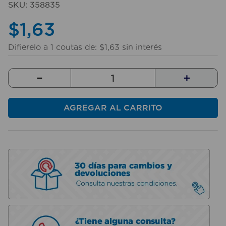
SKU
:
358835
10
.
taladro
$
1
,
63
Difierelo a
1
coutas de:
$
1
,
63
sin interés
－
＋
AGREGAR AL CARRITO