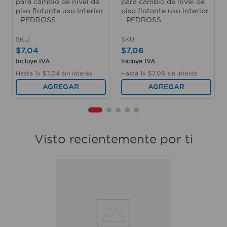
para cambio de nivel de
para cambio de nivel de
piso flotante uso interior
piso flotante uso interior
- PEDROSS
- PEDROSS
SKU
:
SKU
:
$
7
,
04
$
7
,
06
Incluye IVA
Incluye IVA
Hasta
1
x
$
7
,
04
sin interés
Hasta
1
x
$
7
,
06
sin interés
AGREGAR
AGREGAR
Visto recientemente por ti