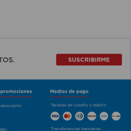
TOS.
SUSCRIBIRME
 promociones
Medios de pago
Tarjetas de crédito y débito
 descuento
Transferencias bancarias
day