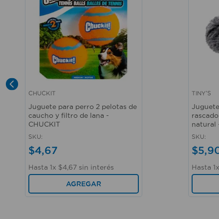
CHUCKIT
TINY'S
Vista rápida
Vista r
Juguete para perro 2 pelotas de
Juguete
caucho y filtro de lana -
rascador
CHUCKIT
natural 
SKU
:
SKU
:
$
4
,
67
$
5
,
9
Hasta
1
x
$
4
,
67
sin interés
Hasta
1
AGREGAR