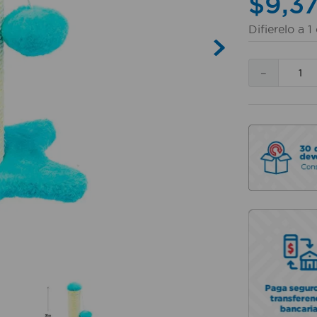
$
9
,
3
Difierelo a
1
－