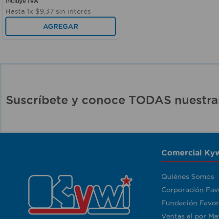
Incluye IVA
Hasta
1
x
$
9
,
37
sin interés
AGREGAR
Suscríbete y conoce TODAS nuest
Comercial Kyw
Quiénes Somos
Corporación Fav
Fundación Favor
Ventas al por Ma