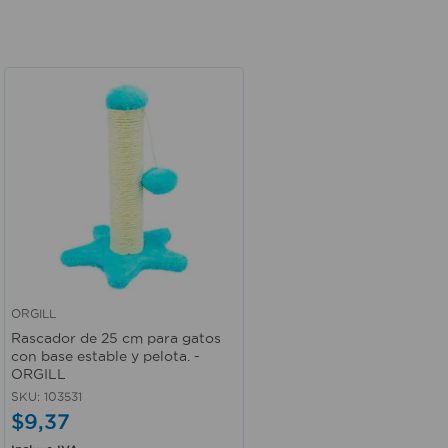
ORGILL
Vista rápida
Rascador de 25 cm para gatos
con base estable y pelota. -
ORGILL
SKU
:
103531
$
9
,
37