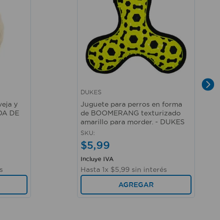
DUKES
Vista rápida
eja y
Juguete para perros en forma
IDA DE
de BOOMERANG texturizado
amarillo para morder. - DUKES
SKU
:
$
5
,
99
Incluye IVA
s
Hasta
1
x
$
5
,
99
sin interés
AGREGAR