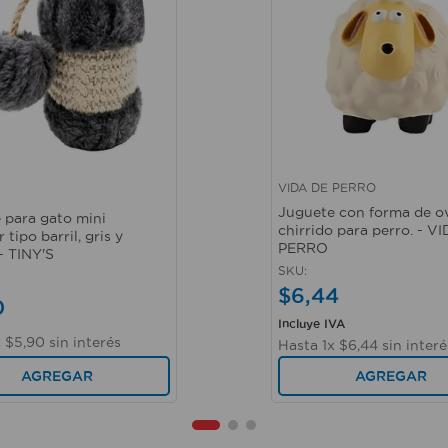
VIDA DE PERRO
ápida
Vista rápida
Juguete con forma de ov
 para gato mini
chirrido para perro. - V
 tipo barril, gris y
PERRO
- TINY'S
SKU
:
$
6
,
44
0
Incluye IVA
x
$
5
,
90
sin interés
Hasta
1
x
$
6
,
44
sin interé
AGREGAR
AGREGAR