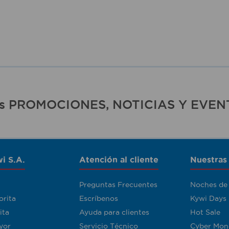
ras PROMOCIONES, NOTICIAS Y EVEN
i S.A.
Atención al cliente
Nuestras
Preguntas Frecuentes
Noches de
orita
Escríbenos
Kywi Days
ita
Ayuda para clientes
Hot Sale
yor
Servicio Técnico
Cyber Mon