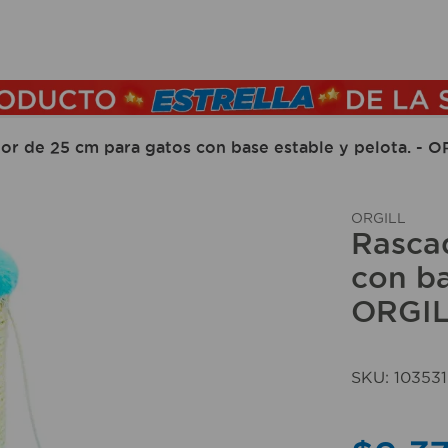
TÉRMINOS MÁS BUSCADOS
1
.
lamparas
2
.
ducha
or de 25 cm para gatos con base estable y pelota. - 
3
.
silla
4
.
lampara
ORGILL
Rasca
5
.
organizador
con ba
6
.
escritorio
ORGI
7
.
cerradura
8
.
aspiradora
SKU
:
103531
9
.
fregadero
10
.
taladro