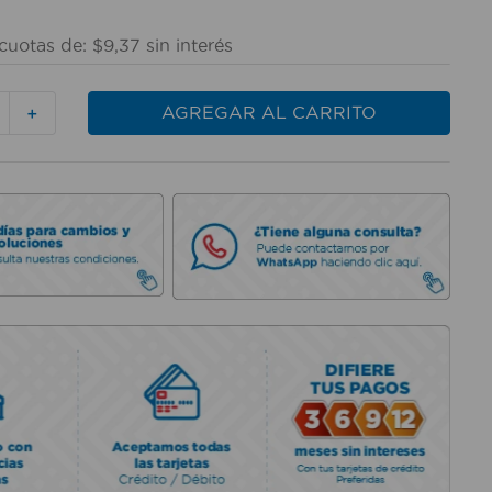
7
cuotas de:
$
9
,
37
sin interés
AGREGAR AL CARRITO
＋