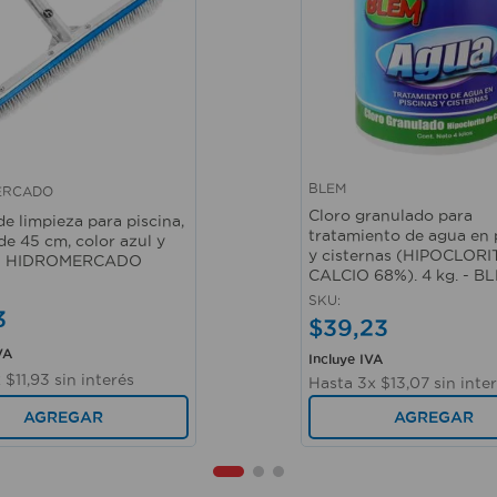
BLEM
ERCADO
ápida
Vista rápida
Cloro granulado para
de limpieza para piscina,
tratamiento de agua en 
de 45 cm, color azul y
y cisternas (HIPOCLOR
 - HIDROMERCADO
CALCIO 68%). 4 kg. - B
SKU
:
3
$
39
,
23
VA
Incluye IVA
x
$
11
,
93
sin interés
Hasta
3
x
$
13
,
07
sin inte
AGREGAR
AGREGAR