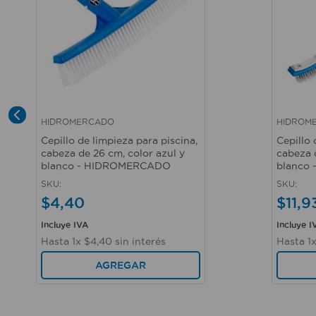
HIDROMERCADO
HIDROM
Vista rápida
Vista r
Cepillo de limpieza para piscina,
Cepillo 
cabeza de 26 cm, color azul y
cabeza 
blanco - HIDROMERCADO
blanco
SKU
:
SKU
:
$
4
,
40
$
11
,
9
Incluye IVA
Incluye I
Hasta
1
x
$
4
,
40
sin interés
Hasta
1
AGREGAR