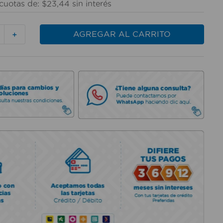
cuotas de:
$
23
,
44
sin interés
AGREGAR AL CARRITO
＋