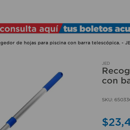
TÉRMINOS MÁS BUSCADOS
1
.
lamparas
2
.
ducha
gedor de hojas para piscina con barra telescópica. - J
3
.
silla
4
.
lampara
JED
Recoge
5
.
organizador
con ba
6
.
escritorio
7
.
cerradura
SKU
:
65033
8
.
aspiradora
9
.
fregadero
$
23
,
10
.
taladro