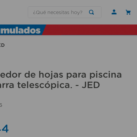
¿Qué necesitas hoy?
ED
dor de hojas para piscina
rra telescópica. - JED
6
44