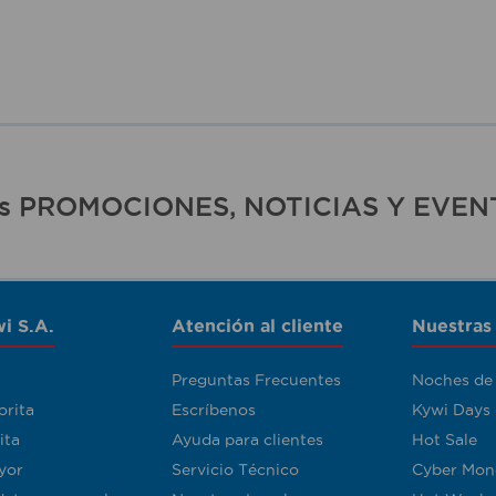
ras PROMOCIONES, NOTICIAS Y EVEN
i S.A.
Atención al cliente
Nuestras
Preguntas Frecuentes
Noches de
orita
Escríbenos
Kywi Days
ita
Ayuda para clientes
Hot Sale
yor
Servicio Técnico
Cyber Mon