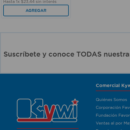
Hasta
1
x
$
23
,
44
sin interés
AGREGAR
Suscríbete y conoce TODAS nuest
Comercial Kyw
Quiénes Somos
Corporación Fav
Fundación Favor
Ventas al por Ma