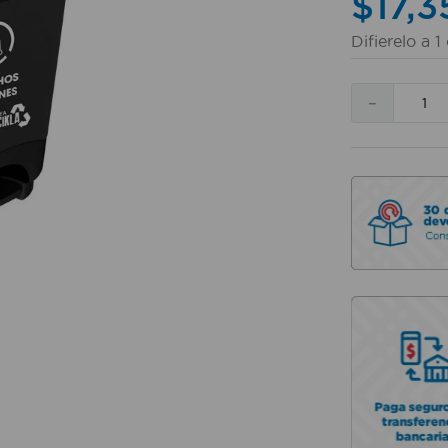
$
17
,
3
Difierelo a
1
－