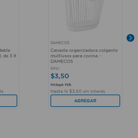
DAMECOS
Vista rápida
dable
Canasta organizadora colgante
 de 3 lt
multiusos para cocina. -
DAMECOS
SKU
:
$
3
,
50
Incluye IVA
és
Hasta
1
x
$
3
,
50
sin interés
AGREGAR