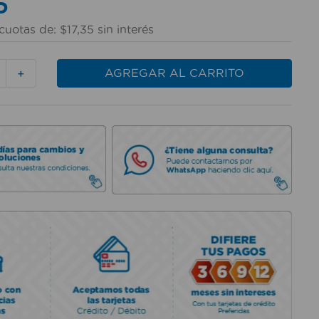
5
cuotas de:
$
17
,
35
sin interés
AGREGAR AL CARRITO
＋