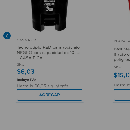
CASA PICA
PLAPAS
Vista rápida
Vista r
Tacho duplo RED para reciclaje
Basurer
NEGRO con capacidad de 10 lts.
lt rojo
- CASA PICA
peligro
SKU
:
SKU
:
$
6
,
03
$
15
,
0
Incluye IVA
Hasta
1
Hasta
1
x
$
6
,
03
sin interés
AGREGAR