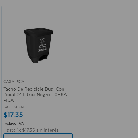
CASA PICA
Vista rápida
Tacho De Reciclaje Dual Con
Pedal 24 Litros Negro - CASA
PICA
SKU
:
311189
$
17
,
35
Incluye IVA
Hasta
1
x
$
17
,
35
sin interés