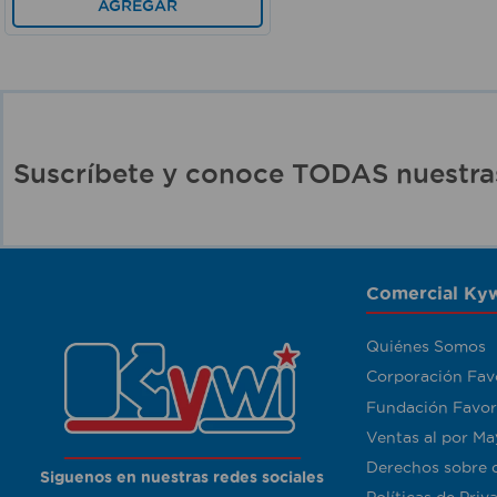
AGREGAR
Suscríbete y conoce TODAS nuest
Comercial Kyw
Quiénes Somos
Corporación Fav
Fundación Favor
Ventas al por Ma
Derechos sobre 
Siguenos en nuestras redes sociales