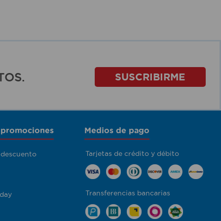
TOS.
SUSCRIBIRME
 promociones
Medios de pago
Tarjetas de crédito y débito
 descuento
Transferencias bancarias
day