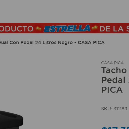
TÉRMINOS MÁS BUSCADOS
1
.
lamparas
2
.
ducha
Dual Con Pedal 24 Litros Negro - CASA PICA
3
.
silla
4
.
lampara
CASA PICA
Tacho 
5
.
organizador
Pedal 
6
.
escritorio
PICA
7
.
cerradura
8
.
aspiradora
SKU
:
311189
9
.
fregadero
10
.
taladro