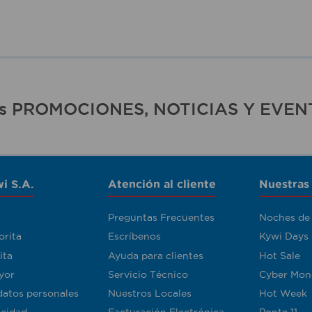
ras PROMOCIONES, NOTICIAS Y EVEN
i S.A.
Atención al cliente
Nuestras
Preguntas Frecuentes
Noches de
orita
Escríbenos
Kywi Days
ita
Ayuda para clientes
Hot Sale
yor
Servicio Técnico
Cyber Mon
datos personales
Nuestros Locales
Hot Week