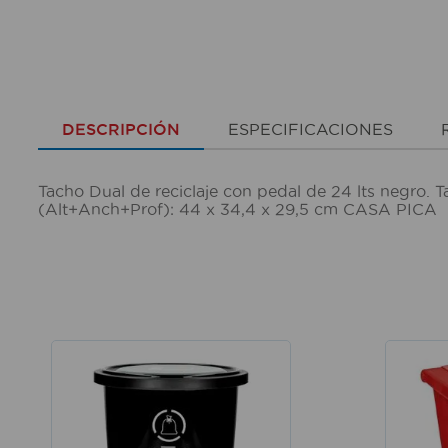
DESCRIPCIÓN
ESPECIFICACIONES
Tacho Dual de reciclaje con pedal de 24 lts negro
(Alt+Anch+Prof): 44 x 34,4 x 29,5 cm CASA PICA