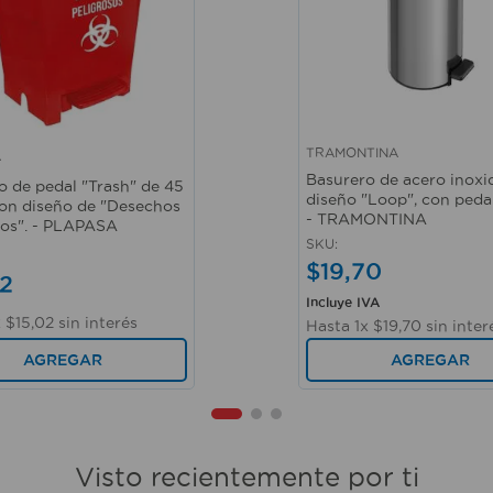
TRAMONTINA
A
ápida
Vista rápida
Basurero de acero inoxi
o de pedal "Trash" de 45
diseño "Loop", con pedal,
 con diseño de "Desechos
- TRAMONTINA
sos". - PLAPASA
SKU
:
$
19
,
70
2
Incluye IVA
x
$
15
,
02
sin interés
Hasta
1
x
$
19
,
70
sin inter
AGREGAR
AGREGAR
Visto recientemente por ti