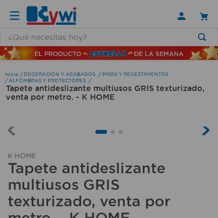
¿Qué necesitas hoy?
TÉRMINOS MÁS BUSCADOS
1
.
lamparas
DECORACION Y ACABADOS
PISOS Y REVESTIMIENTOS
ALFOMBRAS Y PROTECTORES
Tapete antideslizante multiusos GRIS texturizado,
2
.
ducha
venta por metro. - K HOME
3
.
silla
4
.
lampara
5
.
escritorio
K HOME
6
.
organizador
Tapete antideslizante
7
.
aspiradora
multiusos GRIS
8
.
cerradura
texturizado, venta por
9
.
taladro
metro. - K HOME