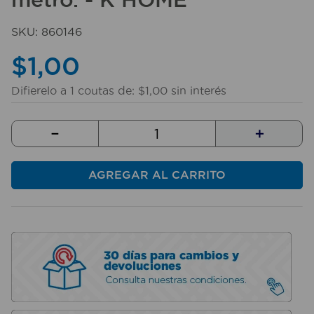
10
.
sillas
SKU
:
860146
$
1
,
00
Difierelo a
1
coutas de:
$
1
,
00
sin interés
－
＋
AGREGAR AL CARRITO