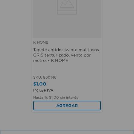
K HOME
Tapete antideslizante multiusos
GRIS texturizado, venta por
metro. - K HOME
SKU
:
860146
$
1
,
00
Incluye IVA
Hasta
1
x
$
1
,
00
sin interés
AGREGAR