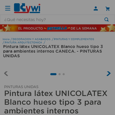
¿Qué necesitas hoy?
TÉRMINOS MÁS BUSCADOS
1
.
lamparas
DECORACION Y ACABADOS
PINTURAS Y COMPLEMENTOS
PINTURA ARQUITECTONICA
Pintura látex UNICOLATEX Blanco hueso tipo 3
2
.
ducha
para ambientes internos CANECA. - PINTURAS
3
.
silla
UNIDAS
4
.
organizador
5
.
lampara
6
.
escritorio
PINTURAS UNIDAS
Pintura látex UNICOLATEX
7
.
cerradura
Blanco hueso tipo 3 para
8
.
aspiradora
ambientes internos
9
.
lavamanos