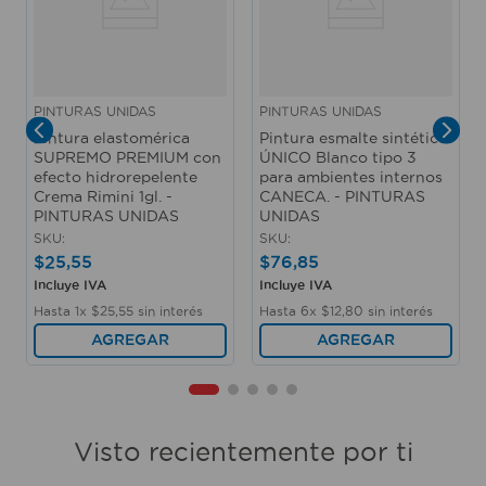
PINTURAS UNIDAS
PINTURAS UNIDAS
Pintura elastomérica
Pintura esmalte sintético
SUPREMO PREMIUM con
ÚNICO Blanco tipo 3
efecto hidrorepelente
para ambientes internos
Crema Rimini 1gl. -
CANECA. - PINTURAS
PINTURAS UNIDAS
UNIDAS
SKU
:
SKU
:
$
25
,
55
$
76
,
85
Incluye IVA
Incluye IVA
Hasta
1
x
$
25
,
55
sin interés
Hasta
6
x
$
12
,
80
sin interés
AGREGAR
AGREGAR
Visto recientemente por ti