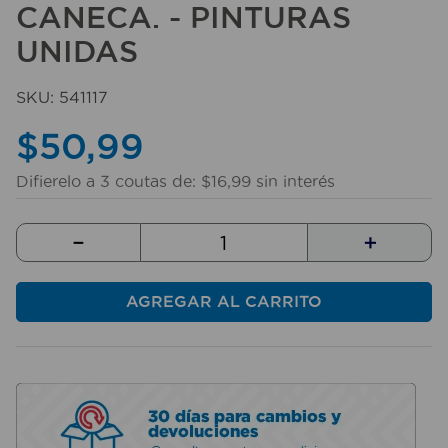
CANECA. - PINTURAS
10
.
taladro
UNIDAS
SKU
:
541117
$
50
,
99
Difierelo a
3
coutas de:
$
16
,
99
sin interés
－
＋
AGREGAR AL CARRITO