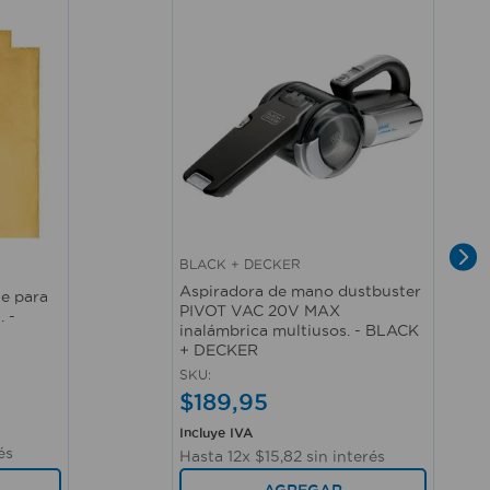
BLACK + DECKER
Vista rápida
Aspiradora de mano dustbuster
le para
PIVOT VAC 20V MAX
. -
inalámbrica multiusos. - BLACK
+ DECKER
SKU
:
$
189
,
95
Incluye IVA
és
Hasta
12
x
$
15
,
82
sin interés
AGREGAR