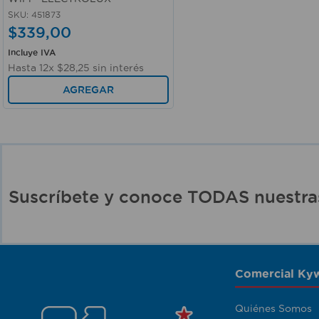
SKU
:
451873
$
339
,
00
Incluye IVA
Hasta
12
x
$
28
,
25
sin interés
AGREGAR
Suscríbete y conoce TODAS nuest
Comercial Kyw
Quiénes Somos