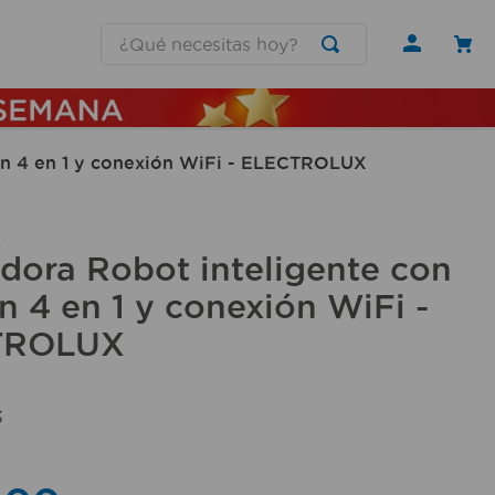
¿Qué necesitas hoy?
ón 4 en 1 y conexión WiFi - ELECTROLUX
X
dora Robot inteligente con
n 4 en 1 y conexión WiFi -
TROLUX
3