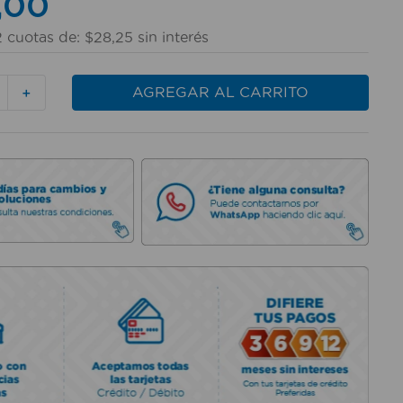
,
00
2
cuotas de:
$
28
,
25
sin interés
AGREGAR AL CARRITO
＋