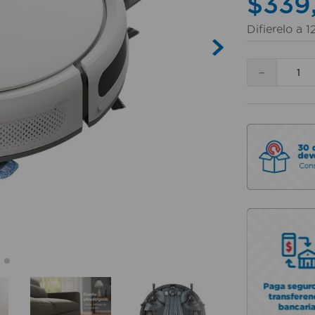
$
339
Difierelo a
1
－