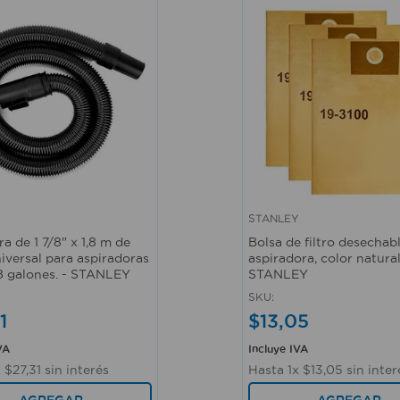
Y
STANLEY
ápida
Vista rápida
 de 1 7/8" x 1,8 m de
Bolsa de filtro desechab
iversal para aspiradoras
aspiradora, color natural
18 galones. - STANLEY
STANLEY
SKU
:
1
$
13
,
05
VA
Incluye IVA
x
$
27
,
31
sin interés
Hasta
1
x
$
13
,
05
sin inter
AGREGAR
AGREGAR