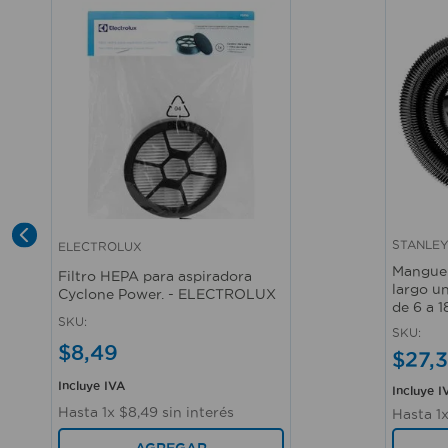
STANLE
ELECTROLUX
Vista rápida
Vista r
Manguera
Filtro HEPA para aspiradora
largo un
Cyclone Power. - ELECTROLUX
de 6 a 
SKU
:
SKU
:
$
8
,
49
$
27
,
3
Incluye IVA
Incluye I
Hasta
1
x
$
8
,
49
sin interés
Hasta
1
AGREGAR