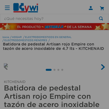
¿Qué necesitas hoy?
TÉRMINOS MÁS BUSCADOS
1
.
lamparas
HOGAR
ELECTRODOMESTICOS EN GENERAL
ELECTRODOMESTICOS MENORES
Batidora de pedestal Artisan rojo Empire con
2
.
ducha
tazón de acero inoxidable de 4.7 lts - KITCHENAID
3
.
silla
4
.
lampara
5
.
organizador
6
.
escritorio
KITCHENAID
Batidora de pedestal
7
.
cerradura
Artisan rojo Empire con
8
.
aspiradora
tazón de acero inoxidable
9
.
fregadero