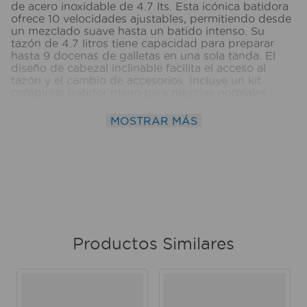
de acero inoxidable de 4.7 lts. Esta icónica batidora
ofrece 10 velocidades ajustables, permitiendo desde
un mezclado suave hasta un batido intenso. Su
tazón de 4.7 litros tiene capacidad para preparar
hasta 9 docenas de galletas en una sola tanda. El
diseño de cabezal inclinable facilita el acceso al
tazón y el cambio de accesorios. Incluye un kit
completo: batidor plano para mezclas normales,
gancho para amasar masas densas de pan, batidor
de 6 alambres para incorporar aire y un protector de
MOSTRAR MÁS
vertido para evitar salpicaduras. Su centro de
conexión permite adaptar más de 10 accesorios
adicionales (se venden por separado) para moler
carne, hacer pasta o rebanar vegetales. Medidas del
producto (Alt+Anch+Prof): 35,5 x 23,5 x 36,2 cm
KITCHENAID
Productos Similares