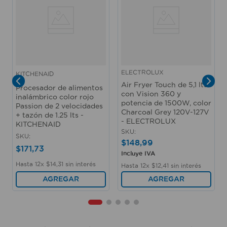
ELECTROLUX
KITCHENAID
Air Fryer Touch de 5,1 lts
Procesador de alimentos
con Vision 360 y
inalámbrico color rojo
potencia de 1500W, color
Passion de 2 velocidades
Charcoal Grey 120V-127V
+ tazón de 1.25 lts -
- ELECTROLUX
KITCHENAID
SKU
:
SKU
:
$
148
,
99
$
171
,
73
Incluye IVA
Hasta
12
x
$
14
,
31
sin interés
Hasta
12
x
$
12
,
41
sin interés
AGREGAR
AGREGAR