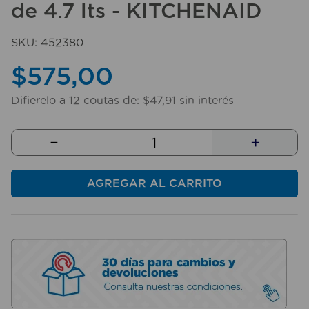
de 4.7 lts - KITCHENAID
10
.
taladro
SKU
:
452380
$
575
,
00
Difierelo a
12
coutas de:
$
47
,
91
sin interés
－
＋
AGREGAR AL CARRITO